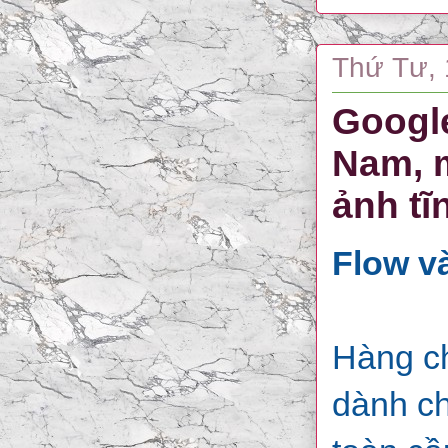
Thứ Tư, 
Google
Nam, m
ảnh tĩ
Flow và
Hàng ch
dành ch