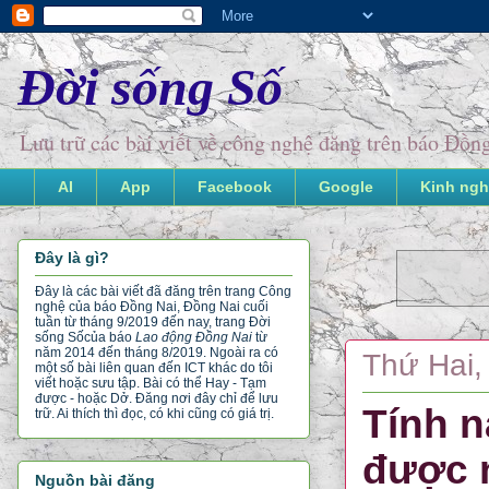
Đời sống Số
Lưu trữ các bài viết về công nghệ đăng trên báo Đồ
AI
App
Facebook
Google
Kinh ngh
Đây là gì?
Đây là các bài viết đã đăng trên trang Công
nghệ của báo Đồng Nai, Đồng Nai cuối
tuần từ tháng 9/2019 đến nay, trang Đời
sống Số
của báo
Lao động Đồng Nai
từ
năm 2014 đến tháng 8/2019. Ngoài ra có
Thứ Hai,
một số bài liên quan đến ICT khác do tôi
viết hoặc sưu tập. Bài có thể Hay - Tạm
được - hoặc Dở. Đăng nơi đây chỉ để lưu
Tính n
trữ. Ai thích thì đọc, có khi cũng có giá trị.
được 
Nguồn bài đăng