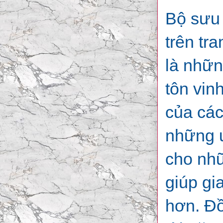
Bộ sưu 
trên tr
là nhữ
tôn vin
của các
những ứ
cho nhữ
giúp gi
hơn. Đồ