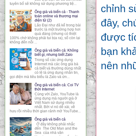
tuyên bố sẽ không sử dụng phương tiệ...
chỉnh s
Ông già và biển cả - Thanh
toán online và thương mại
đây, ch
điện tử (2)
Lão Đại như đã kể trong bài
trước là một trường hợp hơi
được tí
quá đáng (nhưng có thiệt
100% chớ không phải tui bịa ra), số còn lại
không đến nỗi ...
bạn khả
Ông già và biển cả: Không
biết gì, nhưng biết Zalo
Trong số các ứng dụng
nên nh
Internet mà các ông già bà
cả biết và thường dùng nhất
có lẽ là ứng dụng nhắn tin,
gọi điện mà tiêu biểu là Zalo và ứn...
Ông già và biển cả: Coi TV
thời Internet
Cùng với Zalo, YouTube là
ứng dụng mà người già ở
Việt Nam sử dụng nhiều
nhất. Bởi vì nó dễ xài, về
hưu rồi nhiều thời gian rảnh mở YouTube...
Ông già và biển cả
Ở đây không phải nhắc
đến The Old Man and the
Sea của nhà văn