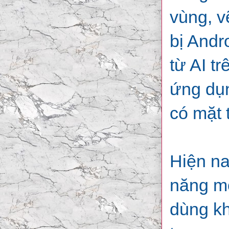
vùng, v
bị Andr
từ AI t
ứng dụn
có mặt 
Hiện na
năng mớ
dùng kh