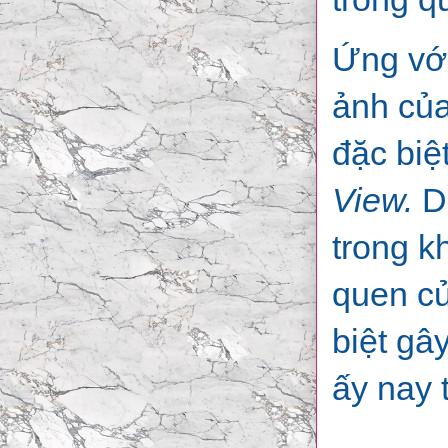
Ứng với
ảnh của
đặc biệ
View.
D
trong k
quen củ
biệt gâ
ấy nay 