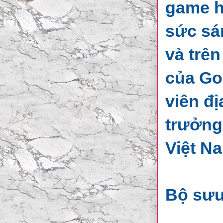
game h
sức sá
và trên
của Goo
viên đ
trưởng
Việt N
Bộ sưu