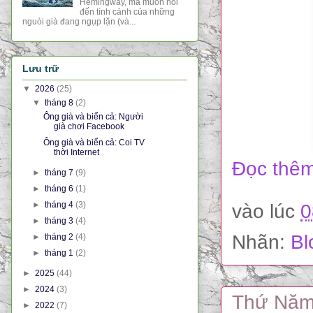
Hemingway, mà muốn nói
đến tình cảnh của những
nguòi già đang ngụp lặn (và...
Lưu trữ
▼
2026
(25)
▼
tháng 8
(2)
Ông già và biển cả: Người
già chơi Facebook
Ông già và biển cả: Coi TV
thời Internet
Đọc thêm
►
tháng 7
(9)
►
tháng 6
(1)
►
tháng 4
(3)
vào lúc
0
►
tháng 3
(4)
Nhãn:
Bl
►
tháng 2
(4)
►
tháng 1
(2)
►
2025
(44)
►
2024
(3)
Thứ Năm,
►
2022
(7)