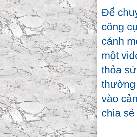
Để chuy
công cụ
cảnh m
một vid
thỏa sứ
thường 
vào cản
chia sẻ