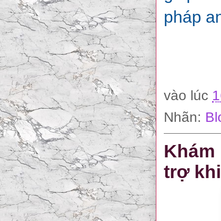
pháp an
vào lúc
1
Nhãn:
Bl
Khám 
trợ kh