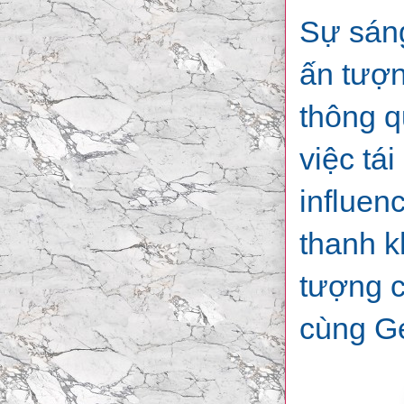
Sự sáng
ấn tượn
thông q
việc tá
influen
thanh k
tượng c
cùng G