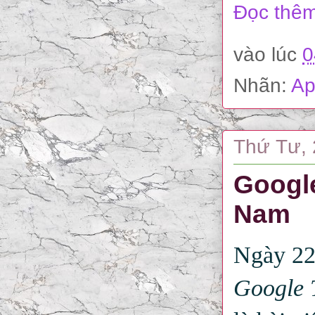
Đọc thêm
vào lúc
0
Nhãn:
Ap
Thứ Tư, 
Google
Nam
Ngày 22
Google 