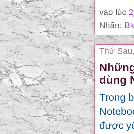
vào lúc
2
Nhãn:
Bl
Thứ Sáu,
Những
dùng N
Trong b
Notebo
được yê