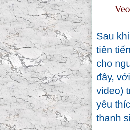
Veo
Sau khi
tiên ti
cho ngư
đây, vớ
video) 
yêu thí
thanh s