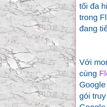
tối đa 
trong F
đang ti
Với mon
cùng
F
Google 
gói tru