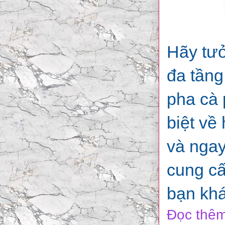
Hãy tưở
đa tầng
pha cà 
biệt về
và ngay
cung cấ
bạn kh
Đọc thêm