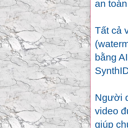
an toàn
Tất cả 
(waterm
bằng AI
SynthID
Người d
video đ
giúp ch