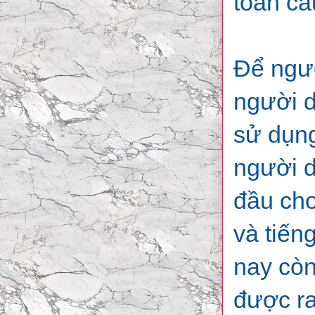
toàn cầ
Để ngườ
người d
sử dụng
người d
đầu cho
và tiến
nay còn
được ra