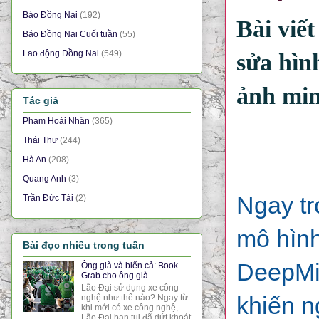
Báo Đồng Nai
(192)
Bài viế
Báo Đồng Nai Cuối tuần
(55)
Lao động Đồng Nai
(549)
sửa hìn
ảnh min
Tác giả
Phạm Hoài Nhân
(365)
Thái Thư
(244)
Hà An
(208)
Quang Anh
(3)
Ngay tr
Trần Đức Tài
(2)
mô hình
Bài đọc nhiều trong tuần
DeepMin
Ông già và biển cả: Book
Grab cho ông già
Lão Đại sử dụng xe công
khiến n
nghệ như thế nào? Ngay từ
khi mới có xe công nghệ,
Lão Đại bạn tui đã dứt khoát