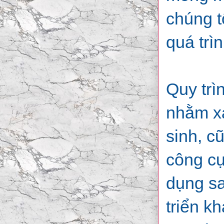
chúng t
quá trì
Quy trì
nhằm xá
sinh, c
công cụ
dụng sa
triển k