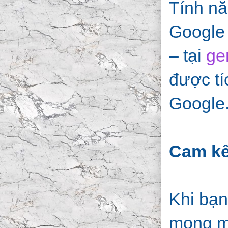
Tính nă
Google 
– tại
ge
được tí
Google
Cam kế
Khi bạn
mong mu