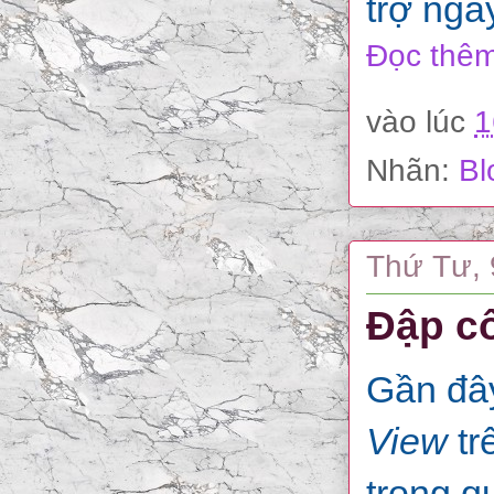
trợ nga
Đọc thêm
vào lúc
1
Nhãn:
Bl
Thứ Tư, 
Đập cổ
Gần đây
View
tr
trong q