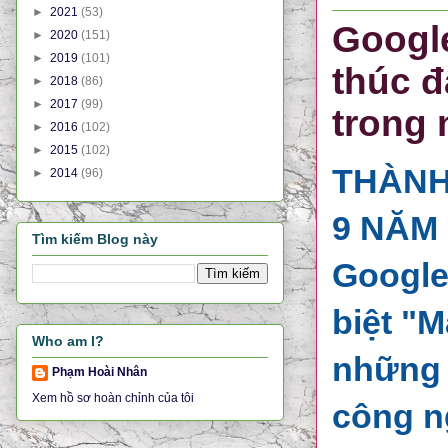
►
2021
(53)
Google
►
2020
(151)
►
2019
(101)
thúc đ
►
2018
(86)
►
2017
(99)
trong
►
2016
(102)
►
2015
(102)
THÀNH
►
2014
(96)
9 NĂM 
Tìm kiếm Blog này
Google
biệt "
Who am I?
những t
Phạm Hoài Nhân
Xem hồ sơ hoàn chỉnh của tôi
công ng