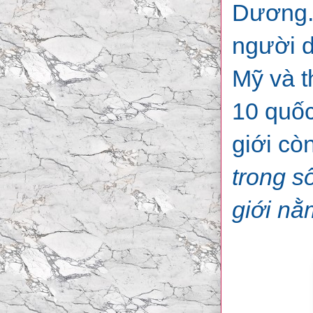
Dương.
người d
Mỹ và t
10 quốc
giới cò
trong s
giới nằ