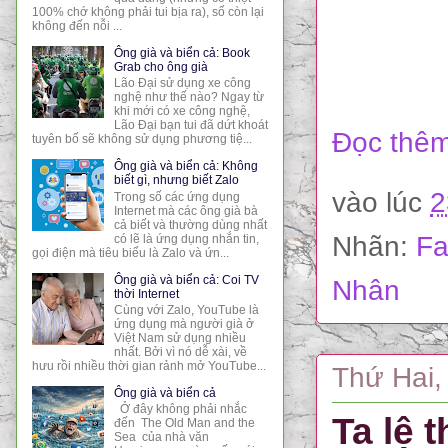
100% chớ không phải tui bịa ra), số còn lại
không đến nỗi ...
Ông già và biển cả: Book
Grab cho ông già
Lão Đại sử dụng xe công
nghệ như thế nào? Ngay từ
khi mới có xe công nghệ,
Lão Đại bạn tui đã dứt khoát
Đọc thêm
tuyên bố sẽ không sử dụng phương tiệ...
Ông già và biển cả: Không
biết gì, nhưng biết Zalo
vào lúc
2
Trong số các ứng dụng
Internet mà các ông già bà
cả biết và thường dùng nhất
Nhãn:
Fa
có lẽ là ứng dụng nhắn tin,
gọi điện mà tiêu biểu là Zalo và ứn...
Ông già và biển cả: Coi TV
Nhân
thời Internet
Cùng với Zalo, YouTube là
ứng dụng mà người già ở
Việt Nam sử dụng nhiều
nhất. Bởi vì nó dễ xài, về
hưu rồi nhiều thời gian rảnh mở YouTube...
Thứ Hai,
Ông già và biển cả
Ở đây không phải nhắc
Ta lệ 
đến The Old Man and the
Sea của nhà văn