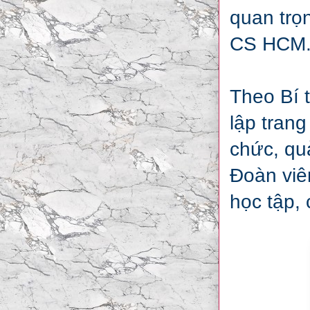
quan trọn
CS HCM
Theo Bí 
lập tran
chức, qu
Đoàn viên
học tập, c