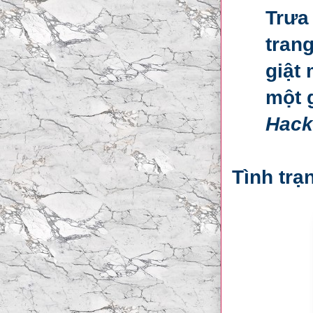
Trưa
tran
giật
một 
Hack
Tình trạ