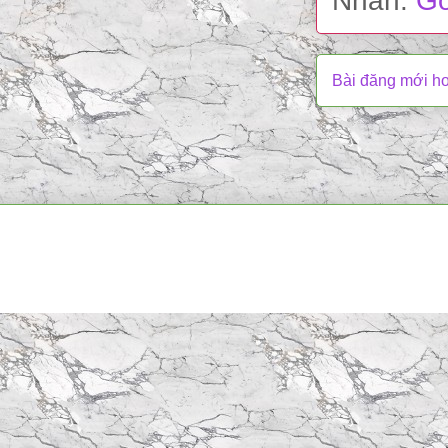
Nhãn:
Go
Bài đăng mới h