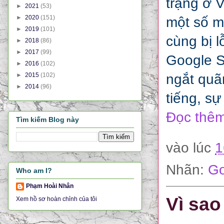
trạng ở V
►
2021
(53)
►
2020
(151)
một số m
►
2019
(101)
cùng bị l
►
2018
(86)
►
2017
(99)
Google Se
►
2016
(102)
►
2015
(102)
ngắt quãn
►
2014
(96)
tiếng, sự
Đọc thêm
Tìm kiếm Blog này
vào lúc
1
Nhãn:
Go
Who am I?
Phạm Hoài Nhân
Vì sao
Xem hồ sơ hoàn chỉnh của tôi