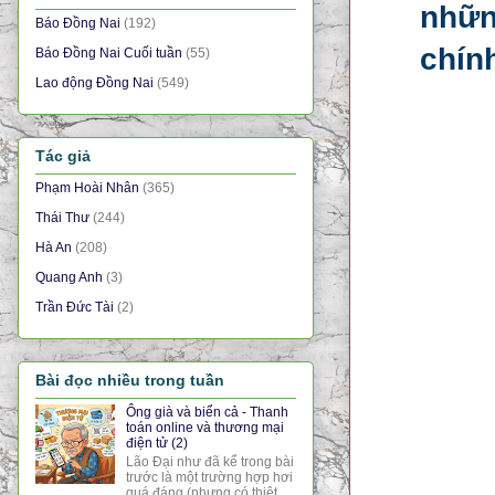
nhữn
Báo Đồng Nai
(192)
chín
Báo Đồng Nai Cuối tuần
(55)
Lao động Đồng Nai
(549)
Tác giả
Phạm Hoài Nhân
(365)
Thái Thư
(244)
Hà An
(208)
Quang Anh
(3)
Trần Đức Tài
(2)
Bài đọc nhiều trong tuần
Ông già và biển cả - Thanh
toán online và thương mại
điện tử (2)
Lão Đại như đã kể trong bài
trước là một trường hợp hơi
quá đáng (nhưng có thiệt