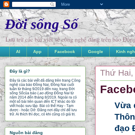
Đời sống Số
Lưu trữ các bài viết về công nghệ đăng trên báo Đồ
AI
App
Facebook
Google
Kinh ngh
Thứ Hai,
Đây là gì?
Đây là các bài viết đã đăng trên trang Công
nghệ của báo Đồng Nai, Đồng Nai cuối
Facebo
tuần từ tháng 9/2019 đến nay, trang Đời
sống Số
của báo
Lao động Đồng Nai
từ
năm 2014 đến tháng 8/2019. Ngoài ra có
một số bài liên quan đến ICT khác do tôi
Vừa 
viết hoặc sưu tập. Bài có thể Hay - Tạm
được - hoặc Dở. Đăng nơi đây chỉ để lưu
Thôn
trữ. Ai thích thì đọc, có khi cũng có giá trị.
đạo 
Nguồn bài đăng