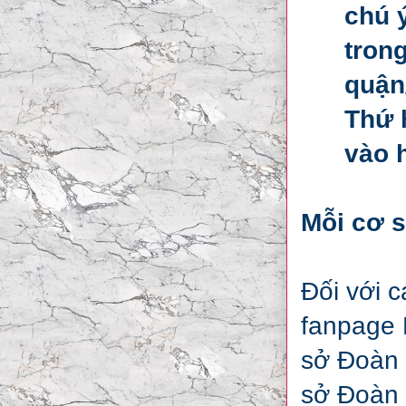
chú 
tron
quận
Thứ 
vào 
Mỗi cơ 
Đối với c
fanpage 
sở Đoàn 
sở Đoàn 