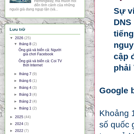
Hemingway, mà muốn nói
đến tình cảnh của những
Sự v
nguòi già đang ngụp lặn (và...
DNS 
Lưu trữ
tiến
▼
2026
(25)
nguy
▼
tháng 8
(2)
Ông già và biển cả: Người
cập 
già chơi Facebook
Ông già và biển cả: Coi TV
thời Internet
phải
►
tháng 7
(9)
►
tháng 6
(1)
►
tháng 4
(3)
Google b
►
tháng 3
(4)
►
tháng 2
(4)
►
tháng 1
(2)
Khoảng 1
►
2025
(44)
số quốc 
►
2024
(3)
►
2022
(7)