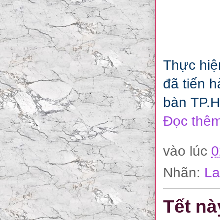
Thực hiệ
đã tiến h
bàn TP.H
Đọc thêm
vào lúc
0
Nhãn:
La
Tết nà