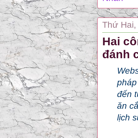
Thứ Hai,
Hai cô
đánh c
Websi
pháp 
đến t
ăn cắ
lịch 