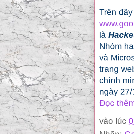
Trên đây
www.goo
là
Hacke
Nhóm hac
và Micros
trang we
chính mì
ngày 27/
Đọc thêm
vào lúc
0