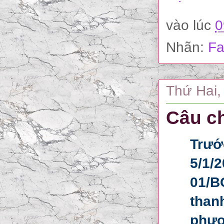
vào lúc
0
Nhãn:
Fa
Thứ Hai,
Câu ch
Trước
5/1/
01/B
than
phươ