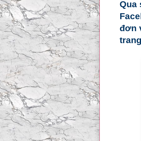
Qua 
Face
đơn 
tran