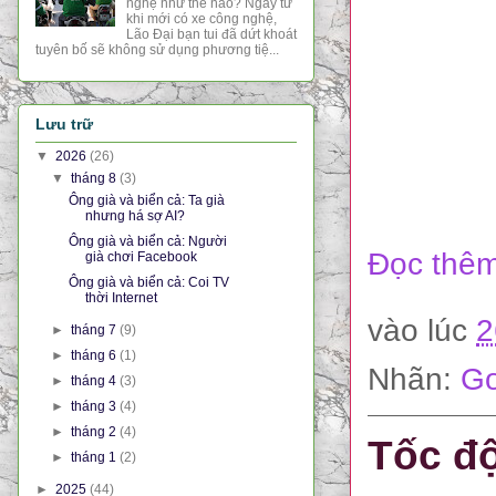
nghệ như thế nào? Ngay từ
khi mới có xe công nghệ,
Lão Đại bạn tui đã dứt khoát
tuyên bố sẽ không sử dụng phương tiệ...
Lưu trữ
▼
2026
(26)
▼
tháng 8
(3)
Ông già và biển cả: Ta già
nhưng há sợ AI?
Ông già và biển cả: Người
Đọc thêm
già chơi Facebook
Ông già và biển cả: Coi TV
thời Internet
vào lúc
2
►
tháng 7
(9)
►
tháng 6
(1)
Nhãn:
Go
►
tháng 4
(3)
►
tháng 3
(4)
►
tháng 2
(4)
Tốc độ
►
tháng 1
(2)
►
2025
(44)