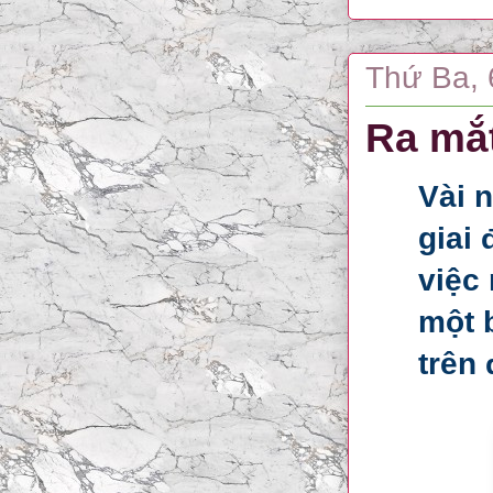
Thứ Ba, 
Ra mắt
Vài 
giai
việc
một 
trên