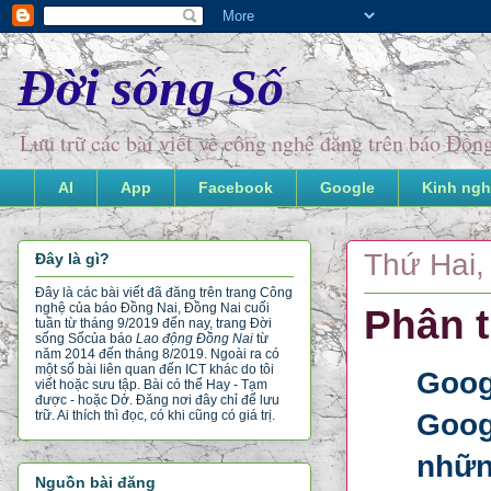
Đời sống Số
Lưu trữ các bài viết về công nghệ đăng trên báo Đồ
AI
App
Facebook
Google
Kinh ngh
Thứ Hai,
Đây là gì?
Đây là các bài viết đã đăng trên trang Công
nghệ của báo Đồng Nai, Đồng Nai cuối
Phân t
tuần từ tháng 9/2019 đến nay, trang Đời
sống Số
của báo
Lao động Đồng Nai
từ
năm 2014 đến tháng 8/2019. Ngoài ra có
một số bài liên quan đến ICT khác do tôi
Goog
viết hoặc sưu tập. Bài có thể Hay - Tạm
được - hoặc Dở. Đăng nơi đây chỉ để lưu
Goog
trữ. Ai thích thì đọc, có khi cũng có giá trị.
những
Nguồn bài đăng