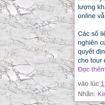
lượng khá
online vẫ
Các số l
nghiên cứ
quyết địn
cho tour 
Đọc thêm
vào lúc
1
Nhãn:
Ki