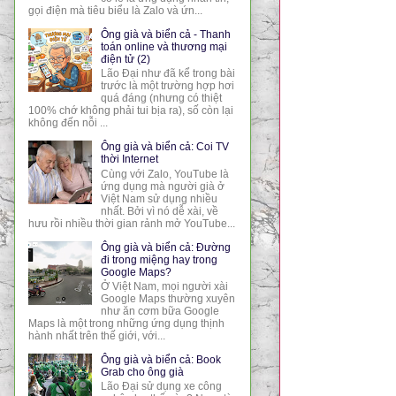
gọi điện mà tiêu biểu là Zalo và ứn...
Ông già và biển cả - Thanh
toán online và thương mại
điện tử (2)
Lão Đại như đã kể trong bài
trước là một trường hợp hơi
quá đáng (nhưng có thiệt
100% chớ không phải tui bịa ra), số còn lại
không đến nỗi ...
Ông già và biển cả: Coi TV
thời Internet
Cùng với Zalo, YouTube là
ứng dụng mà người già ở
Việt Nam sử dụng nhiều
nhất. Bởi vì nó dễ xài, về
hưu rồi nhiều thời gian rảnh mở YouTube...
Ông già và biển cả: Đường
đi trong miệng hay trong
Google Maps?
Ở Việt Nam, mọi người xài
Google Maps thường xuyên
như ăn cơm bữa Google
Maps là một trong những ứng dụng thịnh
hành nhất trên thế giới, với...
Ông già và biển cả: Book
Grab cho ông già
Lão Đại sử dụng xe công