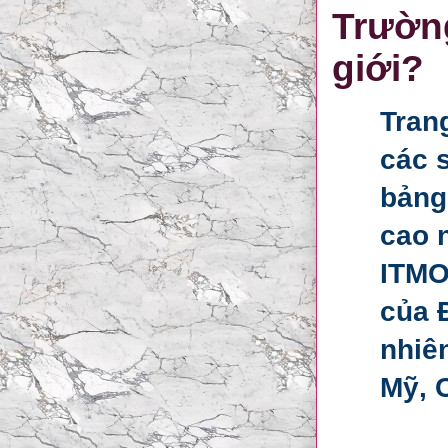
Trường
giới?
Tran
các s
bảng 
cao 
ITMO
của 
nhiê
Mỹ, 