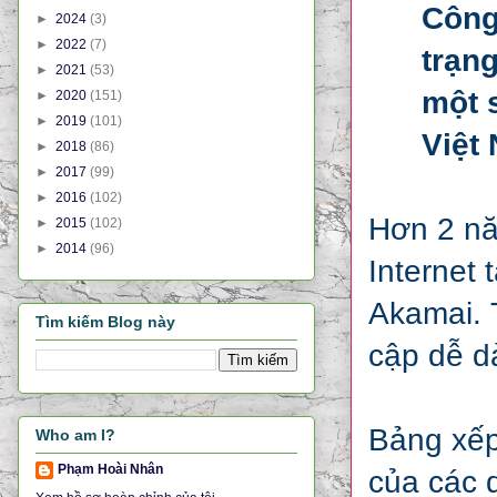
Công
►
2024
(3)
►
2022
(7)
trạng
►
2021
(53)
một s
►
2020
(151)
►
2019
(101)
Việt
►
2018
(86)
►
2017
(99)
►
2016
(102)
Hơn 2 nă
►
2015
(102)
►
2014
(96)
Internet
Akamai. 
Tìm kiếm Blog này
cập dễ d
Bảng xếp
Who am I?
Phạm Hoài Nhân
của các 