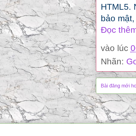
HTML5. N
bảo mật, 
Đọc thêm
vào lúc
0
Nhãn:
Go
Bài đăng mới h