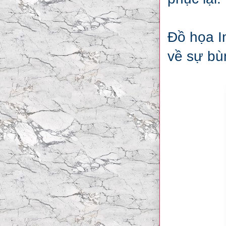
Đồ họa I
về sự bù