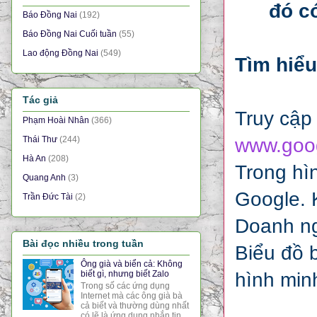
đó c
Báo Đồng Nai
(192)
Báo Đồng Nai Cuối tuần
(55)
Lao động Đồng Nai
(549)
Tìm hiểu
Tác giả
Truy cập
Phạm Hoài Nhân
(366)
www.goog
Thái Thư
(244)
Hà An
(208)
Trong hì
Quang Anh
(3)
Google. 
Trần Đức Tài
(2)
Doanh ng
Bài đọc nhiều trong tuần
Biểu đồ b
Ông già và biển cả: Không
hình min
biết gì, nhưng biết Zalo
Trong số các ứng dụng
Internet mà các ông già bà
cả biết và thường dùng nhất
có lẽ là ứng dụng nhắn tin,