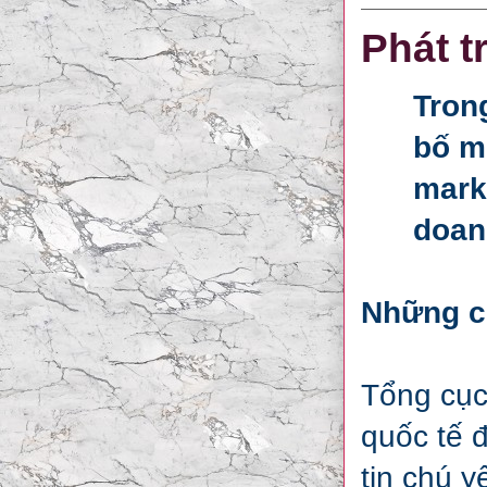
Phát t
Tron
bố mộ
marke
doan
Những c
Tổng cục
quốc tế 
tin chú 