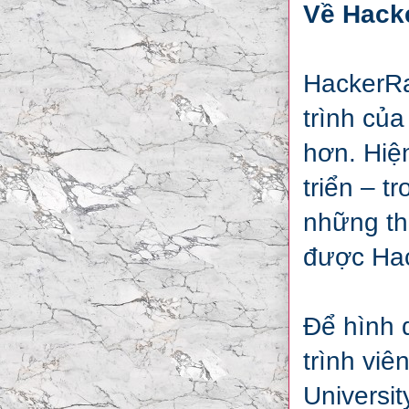
Về Hack
HackerRa
trình củ
hơn. Hiệ
triển – t
những th
được Hac
Để hình 
trình viê
Universi