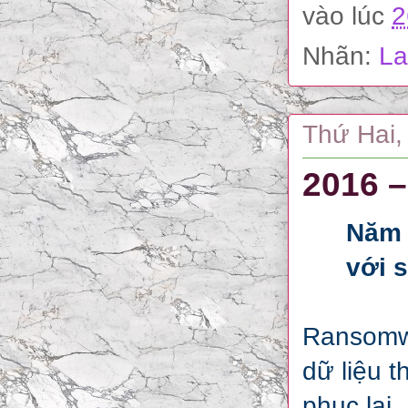
vào lúc
2
Nhãn:
La
Thứ Hai,
2016 –
Năm 
với 
Ransomwa
dữ liệu t
phục lại.