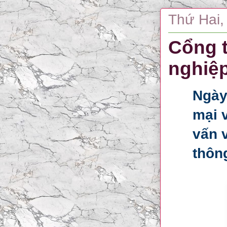
Thứ Hai,
Cổng t
nghiệp
Ngày
mại 
vấn 
thôn