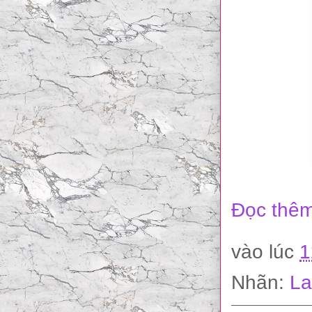
Đọc thêm
vào lúc
1
Nhãn:
La