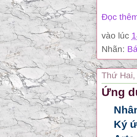
Đọc thêm
vào lúc
1
Nhãn:
Bá
Thứ Hai,
Ứng dụ
Nhân
Ký ứ