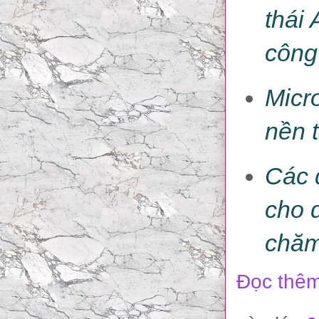
thái
công
Micro
nền 
Các 
cho 
chăm
Đọc thêm