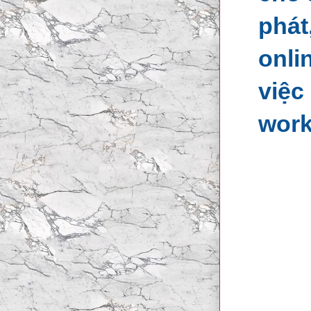
phát
onli
việc
work