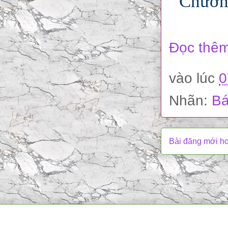
Chương
Đọc thêm
vào lúc
0
Nhãn:
Bá
Bài đăng mới h