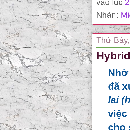
vào lúc
2
Nhãn:
Mi
Thứ Bảy,
Hybrid
Nhờ 
đã x
lai (
việc
cho 