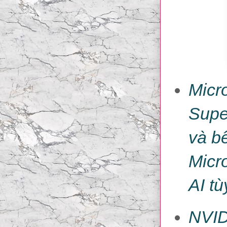
Micr
Supe
và b
Micro
AI t
NVID