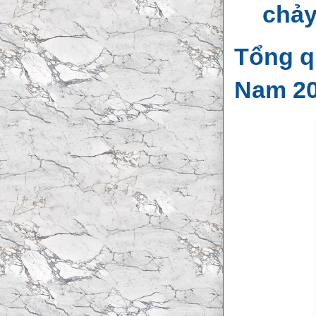
chảy
Tổng q
Nam 2