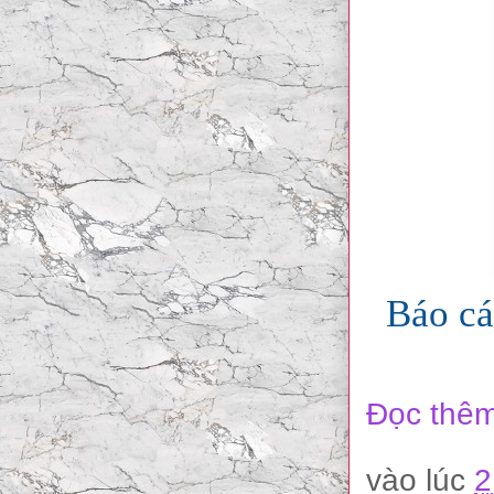
Báo cá
Đọc thêm
vào lúc
2