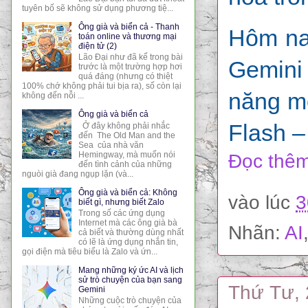
tuyên bố sẽ không sử dụng phương tiệ...
Ông già và biển cả - Thanh
Hôm nay
toán online và thương mại
điện tử (2)
Lão Đại như đã kể trong bài
Gemini 
trước là một trường hợp hơi
quá đáng (nhưng có thiệt
100% chớ không phải tui bịa ra), số còn lại
năng mớ
không đến nỗi ...
Ông già và biển cả
Flash –
Ở đây không phải nhắc
đến The Old Man and the
Sea của nhà văn
Hemingway, mà muốn nói
Đọc thêm
đến tình cảnh của những
nguòi già đang ngụp lặn (và...
Ông già và biển cả: Không
vào lúc
3
biết gì, nhưng biết Zalo
Trong số các ứng dụng
Internet mà các ông già bà
Nhãn:
AI
cả biết và thường dùng nhất
có lẽ là ứng dụng nhắn tin,
gọi điện mà tiêu biểu là Zalo và ứn...
Mang những ký ức AI và lịch
sử trò chuyện của bạn sang
Thứ Tư, 
Gemini
Những cuộc trò chuyện của