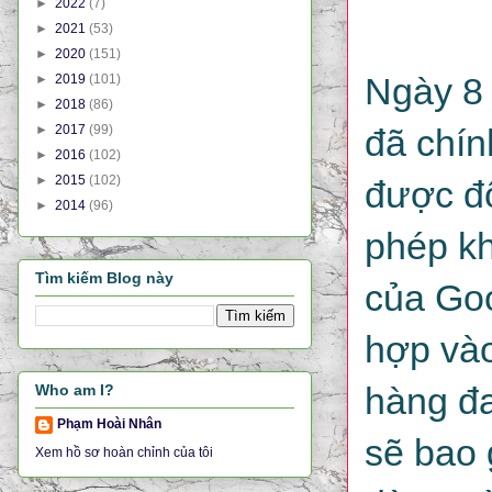
►
2022
(7)
►
2021
(53)
►
2020
(151)
Ngày 8 
►
2019
(101)
►
2018
(86)
►
2017
(99)
đã chín
►
2016
(102)
►
2015
(102)
được đổ
►
2014
(96)
phép kh
Tìm kiếm Blog này
của Goo
hợp và
hàng đ
Who am I?
Phạm Hoài Nhân
sẽ bao 
Xem hồ sơ hoàn chỉnh của tôi