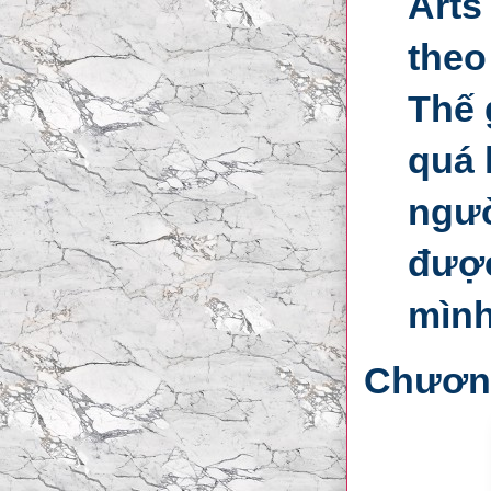
Arts
theo
Thế 
quá 
ngườ
được
mình
Chương