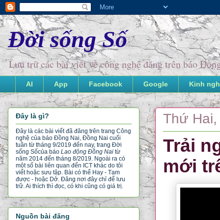
Đời sống Số
Lưu trữ các bài viết về công nghệ đăng trên báo Đồ
AI
App
Facebook
Google
Kinh ngh
Thứ Hai,
Đây là gì?
Đây là các bài viết đã đăng trên trang Công
nghệ của báo Đồng Nai, Đồng Nai cuối
Trải 
tuần từ tháng 9/2019 đến nay, trang Đời
sống Số
của báo
Lao động Đồng Nai
từ
năm 2014 đến tháng 8/2019. Ngoài ra có
mới tr
một số bài liên quan đến ICT khác do tôi
viết hoặc sưu tập. Bài có thể Hay - Tạm
được - hoặc Dở. Đăng nơi đây chỉ để lưu
trữ. Ai thích thì đọc, có khi cũng có giá trị.
Nguồn bài đăng