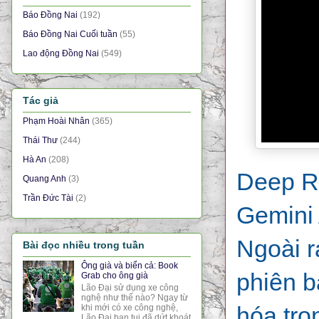
Báo Đồng Nai
(192)
Báo Đồng Nai Cuối tuần
(55)
Lao động Đồng Nai
(549)
Tác giả
Phạm Hoài Nhân
(365)
Thái Thư
(244)
Hà An
(208)
Deep R
Quang Anh
(3)
Trần Đức Tài
(2)
Gemini 
Ngoài r
Bài đọc nhiều trong tuần
Ông già và biển cả: Book
phiên b
Grab cho ông già
Lão Đại sử dụng xe công
nghệ như thế nào? Ngay từ
hóa tro
khi mới có xe công nghệ,
Lão Đại bạn tui đã dứt khoát