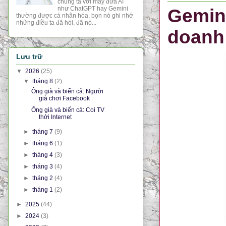
chúng ta với mấy đứa AI
như ChatGPT hay Gemini
Gemini
thường được cá nhân hóa, bọn nó ghi nhớ
những điều ta đã hỏi, đã nó...
doanh
Lưu trữ
▼
2026
(25)
▼
tháng 8
(2)
Ông già và biển cả: Người
già chơi Facebook
Ông già và biển cả: Coi TV
thời Internet
►
tháng 7
(9)
►
tháng 6
(1)
►
tháng 4
(3)
►
tháng 3
(4)
►
tháng 2
(4)
►
tháng 1
(2)
►
2025
(44)
►
2024
(3)