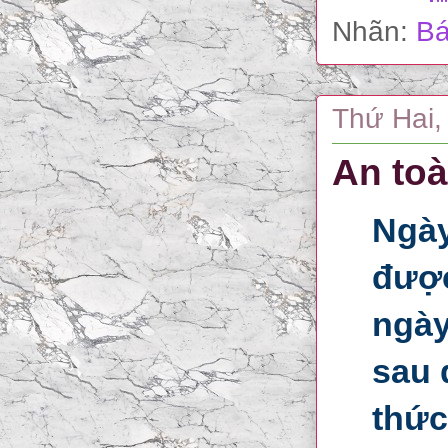
Nhãn:
Bá
Thứ Hai,
An toà
Ngày
được
ngày
sau 
thức