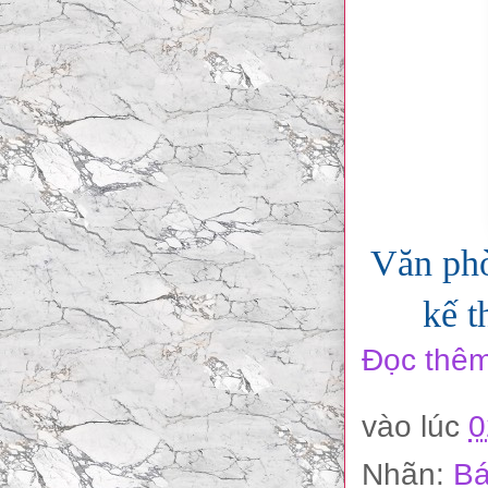
Văn phò
kế t
Đọc thêm
vào lúc
0
Nhãn:
Bá