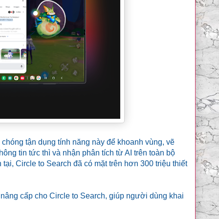
chóng tận dụng tính năng này để khoanh vùng, vẽ
ông tin tức thì và nhận phân tích từ AI trên toàn bộ
i, Circle to Search đã có mặt trên hơn 300 triệu thiết
nâng cấp cho Circle to Search, giúp người dùng khai