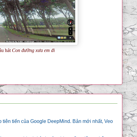
âu hát
Con đường xưa em đi
eo tiên tiến của Google DeepMind. Bản mới nhất, Veo