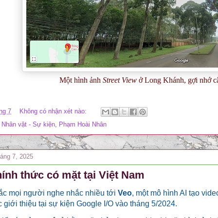
Một hình ảnh
Street View
ở Long Khánh, gợi nhớ c
ng 7
Không có nhận xét nào:
,
Nhân vật - Sự kiện
,
Phạm Hoài Nhân
háng 7, 2025
hính thức có mặt tại Việt Nam
ắc mọi người nghe nhắc nhiều tới
Veo
, một mô hình AI tạo vid
 giới thiệu tại sự kiện Google I/O vào tháng 5/2024.