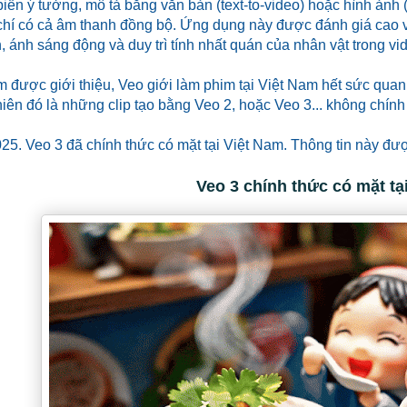
biến ý tưởng, mô tả bằng văn bản (text-to-video) hoặc hình ảnh
chí có cả âm thanh đồng bộ. Ứng dụng này được đánh giá cao v
, ánh sáng động và duy trì tính nhất quán của nhân vật trong vi
m được giới thiệu, Veo giới làm phim tại Việt Nam hết sức quan
hiên đó là những clip tạo bằng Veo 2, hoặc Veo 3... không chính
25. Veo 3 đã chính thức có mặt tại Việt Nam. Thông tin này được
Veo 3 chính thức có mặt tạ