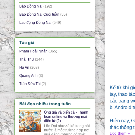
Báo Đồng Nai
(192)
Báo Đồng Nai Cuối tuần
(55)
Lao động Đồng Nai
(549)
Tác giả
Phạm Hoài Nhân
(365)
Thái Thư
(244)
Hà An
(208)
Quang Anh
(3)
Trần Đức Tài
(2)
Kể từ khi gi
tay, thao tá
các trang w
Bài đọc nhiều trong tuần
bị Android t
Ông già và biển cả - Thanh
toán online và thương mại
Hiện nay, G
điện tử (2)
Lão Đại như đã kể trong bài
thác thông 
trước là một trường hợp hơi
Đọc thêm »
quá đáng (nhưng có thiệt