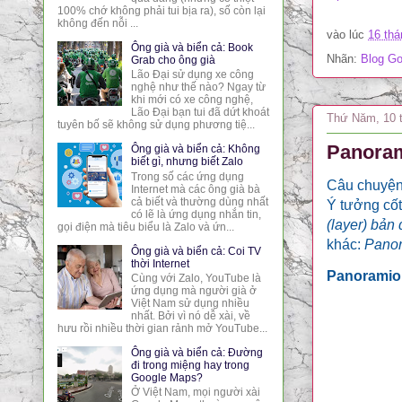
100% chớ không phải tui bịa ra), số còn lại
không đến nỗi ...
vào lúc
16 thá
Ông già và biển cả: Book
Nhãn:
Blog Go
Grab cho ông già
Lão Đại sử dụng xe công
nghệ như thế nào? Ngay từ
khi mới có xe công nghệ,
Lão Đại bạn tui đã dứt khoát
Thứ Năm, 10 t
tuyên bố sẽ không sử dụng phương tiệ...
Panoram
Ông già và biển cả: Không
biết gì, nhưng biết Zalo
Trong số các ứng dụng
Câu chuyệ
Internet mà các ông già bà
cả biết và thường dùng nhất
Ý tưởng cốt
có lẽ là ứng dụng nhắn tin,
(layer)
bản 
gọi điện mà tiêu biểu là Zalo và ứn...
khác:
Panor
Ông già và biển cả: Coi TV
thời Internet
Panoramio
Cùng với Zalo, YouTube là
ứng dụng mà người già ở
Việt Nam sử dụng nhiều
nhất. Bởi vì nó dễ xài, về
hưu rồi nhiều thời gian rảnh mở YouTube...
Ông già và biển cả: Đường
đi trong miệng hay trong
Google Maps?
Ở Việt Nam, mọi người xài