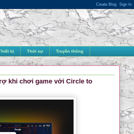
Thiết bị
Thời sự
Truyền thông
ợ khi chơi game với Circle to