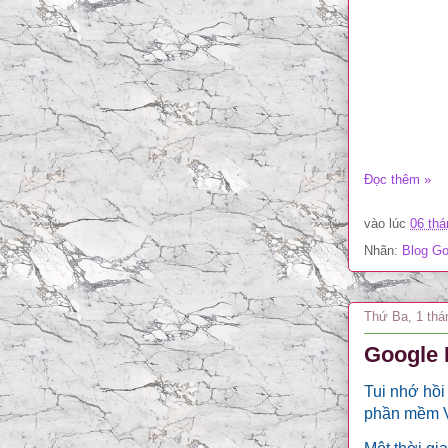
Đọc thêm »
vào lúc
06 thá
Nhãn:
Blog Go
Thứ Ba, 1 thá
Google 
Tui nhớ hồi
phần mềm V