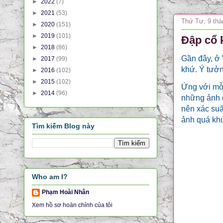
►
2022
(7)
►
2021
(53)
Thứ Tư, 9 thá
►
2020
(151)
►
2019
(101)
Đập cổ k
►
2018
(86)
Gần đây, ở 
►
2017
(99)
khứ. Ý tưởn
►
2016
(102)
►
2015
(102)
Ứng với mỗi
►
2014
(96)
những ảnh c
nên xác suấ
ảnh quá kh
Tìm kiếm Blog này
Who am I?
Phạm Hoài Nhân
Xem hồ sơ hoàn chỉnh của tôi