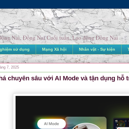
o Đồng Nai, Đồng Nai Cuối tuần, Lao động Đồng Nai
nghiệm sử dụng
Mạng Xã hội
Nhân vật - Sự kiện
áng 7, 2025
á chuyên sâu với AI Mode và tận dụng hỗ tr