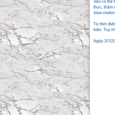
Veo có thể 
thực, thậm 
slow-motion
Từ thời điể
hiện. Tuy n
Ngày 3/7/20