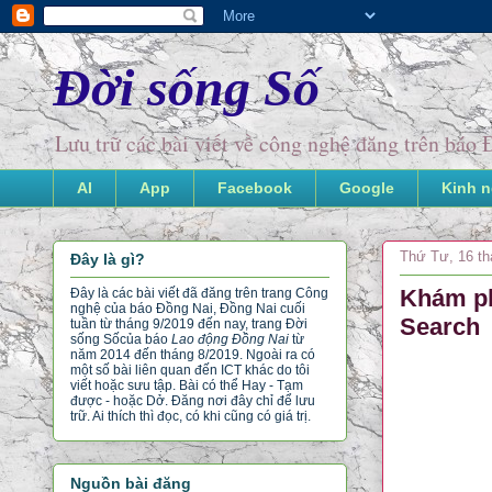
Đời sống Số
Lưu trữ các bài viết về công nghệ đăng trên bá
AI
App
Facebook
Google
Kinh 
Thứ Tư, 16 th
Đây là gì?
Khám ph
Đây là các bài viết đã đăng trên trang Công
nghệ của báo Đồng Nai, Đồng Nai cuối
Search
tuần từ tháng 9/2019 đến nay, trang Đời
sống Số
của báo
Lao động Đồng Nai
từ
năm 2014 đến tháng 8/2019. Ngoài ra có
một số bài liên quan đến ICT khác do tôi
viết hoặc sưu tập. Bài có thể Hay - Tạm
được - hoặc Dở. Đăng nơi đây chỉ để lưu
trữ. Ai thích thì đọc, có khi cũng có giá trị.
Nguồn bài đăng