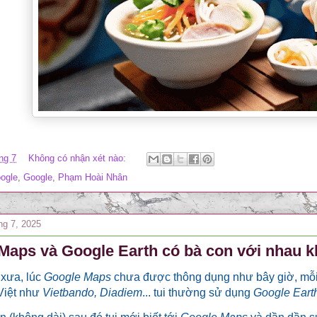
ng 7
Không có nhận xét nào:
ogle
,
Google
,
Phạm Hoài Nhân
ng 7, 2025
Maps và Google Earth có bà con với nhau 
 xưa, lúc
Google Maps
chưa được thông dụng như bây giờ, mỗi 
iệt như
Vietbando, Diadiem
... tui thường sử dụng
Google Eart