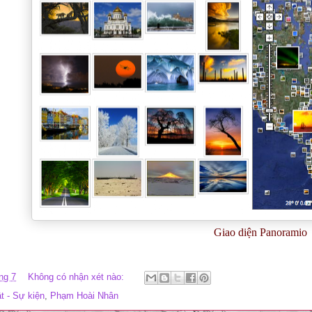
Giao diện Panoramio
ng 7
Không có nhận xét nào:
t - Sự kiện
,
Phạm Hoài Nhân