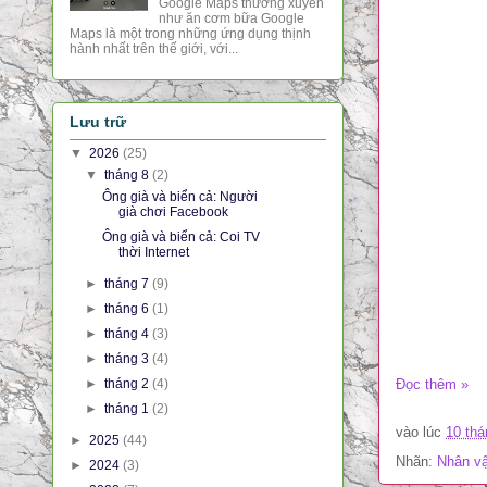
Google Maps thường xuyên
như ăn cơm bữa Google
Maps là một trong những ứng dụng thịnh
hành nhất trên thế giới, với...
Lưu trữ
▼
2026
(25)
▼
tháng 8
(2)
Ông già và biển cả: Người
già chơi Facebook
Ông già và biển cả: Coi TV
thời Internet
►
tháng 7
(9)
►
tháng 6
(1)
►
tháng 4
(3)
►
tháng 3
(4)
►
tháng 2
(4)
Đọc thêm »
►
tháng 1
(2)
vào lúc
10 thá
►
2025
(44)
Nhãn:
Nhân vậ
►
2024
(3)