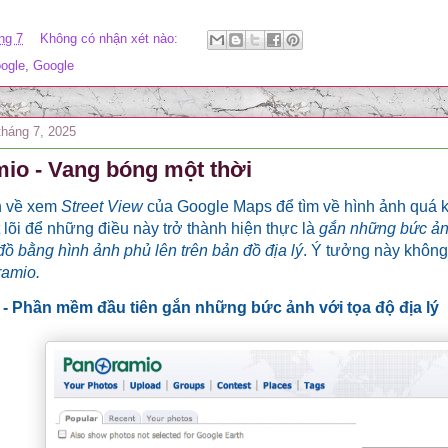
ng 7
Không có nhận xét nào:
ogle
,
Google
háng 7, 2025
io - Vang bóng một thời
n về xem
Street View
của Google Maps để tìm về hình ảnh quá k
 lõi để những điều này trở thành hiện thực là
gắn những bức ảnh
đồ bằng hình ảnh phủ lên trên bản đồ địa lý
. Ý tưởng này khôn
amio.
 - Phần mềm đầu tiên
gắn những bức ảnh với tọa độ địa lý