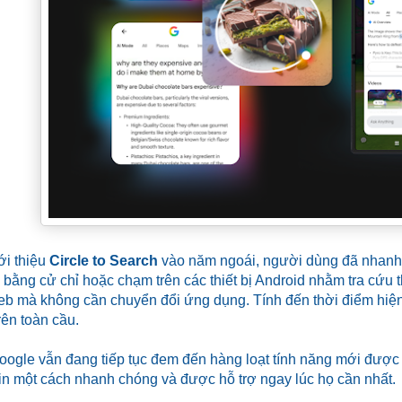
ới thiệu
Circle to Search
vào năm ngoái, người dùng đã nhanh 
c bằng cử chỉ hoặc chạm trên các thiết bị Android nhằm tra cứu th
eb mà không cần chuyển đổi ứng dụng. Tính đến thời điểm hiện tạ
rên toàn cầu.
oogle vẫn đang tiếp tục đem đến hàng loạt tính năng mới được 
tin một cách nhanh chóng và được hỗ trợ ngay lúc họ cần nhất.