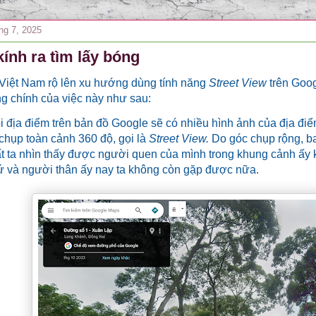
ng 7, 2025
ính ra tìm lấy bóng
Việt Nam rộ lên xu hướng dùng tính năng
Street View
trên Goog
g chính của việc này như sau:
 địa điểm trên bản đồ Google sẽ có nhiều hình ảnh của địa điể
hụp toàn cảnh 360 độ, gọi là
Street View.
Do góc chụp rộng, b
t ta nhìn thấy được người quen của mình trong khung cảnh ấy k
ứ và người thân ấy nay ta không còn gặp được nữa.