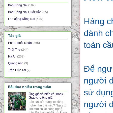
Báo Đồng Nai
(192)
Báo Đồng Nai Cuối tuần
(55)
Hàng ch
Lao động Đồng Nai
(549)
dành ch
Tác giả
toàn cầ
Phạm Hoài Nhân
(365)
Thái Thư
(244)
Hà An
(208)
Quang Anh
(3)
Để ngườ
Trần Đức Tài
(2)
người d
Bài đọc nhiều trong tuần
sử dụng
Ông già và biển cả: Book
Grab cho ông già
người d
Lão Đại sử dụng xe công
nghệ như thế nào? Ngay từ
khi mới có xe công nghệ,
Lão Đại bạn tui đã dứt khoát