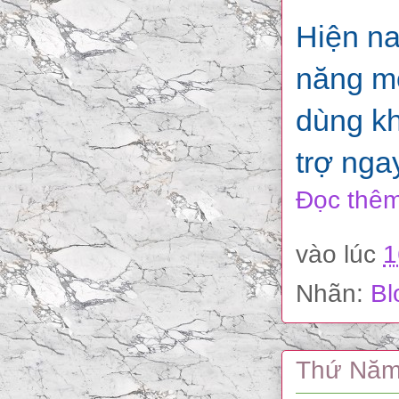
Hiện na
năng mớ
dùng kh
trợ nga
Đọc thêm
vào lúc
1
Nhãn:
Bl
Thứ Năm,