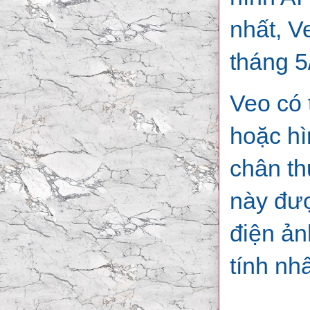
nhất, V
tháng 5
Veo có 
hoặc hì
chân th
này đượ
điện ản
tính nh