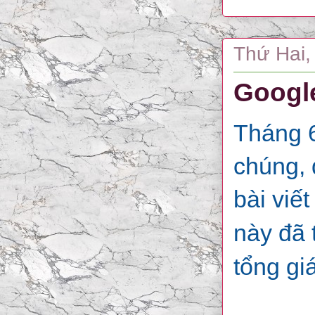
Thứ Hai,
Google
Tháng 6
chúng, 
bài viế
này đã 
tổng g