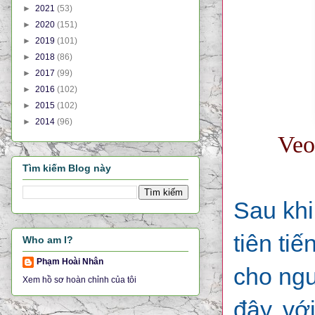
►
2021
(53)
►
2020
(151)
►
2019
(101)
►
2018
(86)
►
2017
(99)
►
2016
(102)
►
2015
(102)
►
2014
(96)
Veo
Tìm kiếm Blog này
Sau khi
tiên ti
Who am I?
Phạm Hoài Nhân
cho ngư
Xem hồ sơ hoàn chỉnh của tôi
đây, vớ