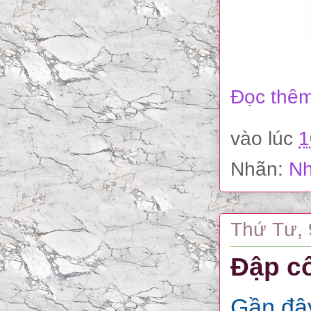
Đọc thêm
vào lúc
1
Nhãn:
Nh
Thứ Tư, 
Đập cổ
Gần đây