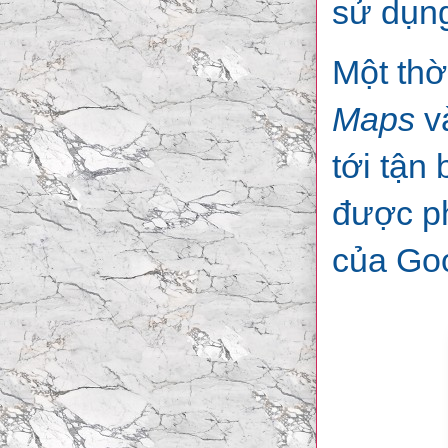
sử dụn
Một thờ
Maps
v
tới tận
được ph
của Goo