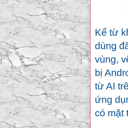
Kể từ k
dùng đã
vùng, v
bị Andr
từ AI t
ứng dụn
có mặt 