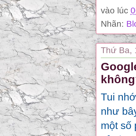
vào lúc
0
Nhãn:
Bl
Thứ Ba, 
Google
không
Tui nhớ
như bây
một số