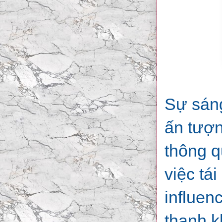
Sự sáng
ấn tượn
thông q
việc tá
influen
thanh k