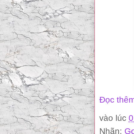
Đọc thêm
vào lúc
0
Nhãn:
Go