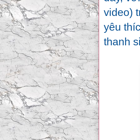
video) 
yêu thí
thanh s