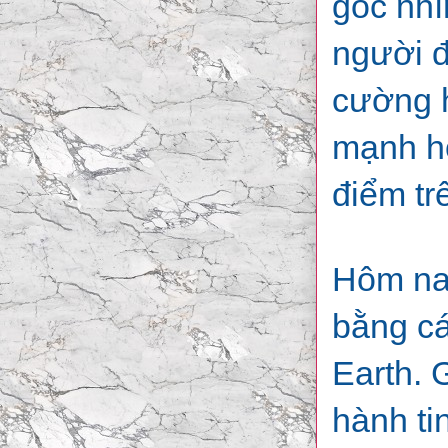
góc nhì
người đ
cường 
mạnh hơ
điểm tr
Hôm nay
bằng cá
Earth. 
hành ti