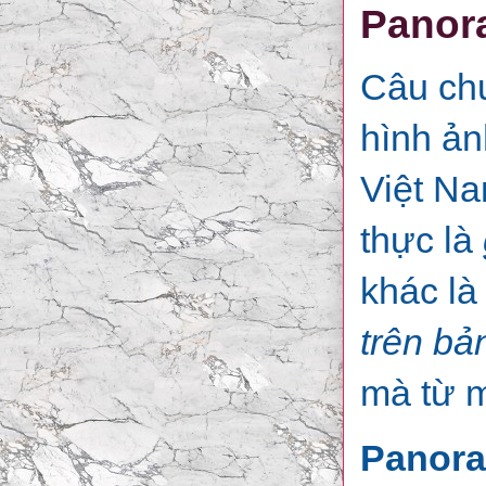
Panora
Câu ch
hình ản
Việt Na
thực là
khác là
trên bản
mà từ 
Panora