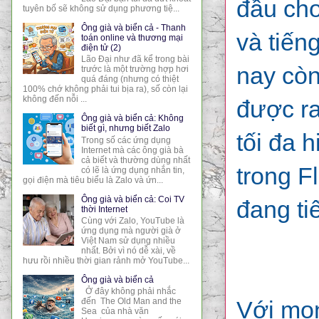
đầu cho
tuyên bố sẽ không sử dụng phương tiệ...
Ông già và biển cả - Thanh
và tiến
toán online và thương mại
điện tử (2)
Lão Đại như đã kể trong bài
nay còn
trước là một trường hợp hơi
quá đáng (nhưng có thiệt
100% chớ không phải tui bịa ra), số còn lại
không đến nỗi ...
được ra
Ông già và biển cả: Không
biết gì, nhưng biết Zalo
tối đa 
Trong số các ứng dụng
Internet mà các ông già bà
cả biết và thường dùng nhất
trong F
có lẽ là ứng dụng nhắn tin,
gọi điện mà tiêu biểu là Zalo và ứn...
Ông già và biển cả: Coi TV
đang ti
thời Internet
Cùng với Zalo, YouTube là
ứng dụng mà người già ở
Việt Nam sử dụng nhiều
nhất. Bởi vì nó dễ xài, về
hưu rồi nhiều thời gian rảnh mở YouTube...
Ông già và biển cả
Ở đây không phải nhắc
Với mon
đến The Old Man and the
Sea của nhà văn