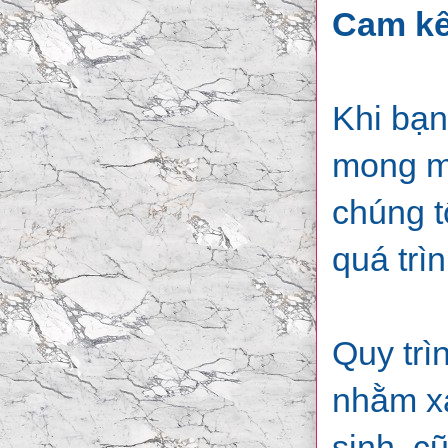
Cam kế
Khi bạn
mong mu
chúng t
quá trì
Quy trì
nhằm xá
sinh, c