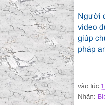
Người d
video đ
giúp ch
pháp an
vào lúc
1
Nhãn:
Bl