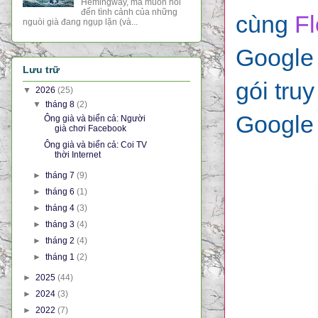
Hemingway, mà muốn nói
đến tình cảnh của những
cùng
F
nguòi già đang ngụp lặn (và...
Google 
Lưu trữ
gói tru
▼
2026
(25)
▼
tháng 8
(2)
Google 
Ông già và biển cả: Người
già chơi Facebook
Ông già và biển cả: Coi TV
thời Internet
►
tháng 7
(9)
►
tháng 6
(1)
►
tháng 4
(3)
►
tháng 3
(4)
►
tháng 2
(4)
►
tháng 1
(2)
►
2025
(44)
►
2024
(3)
►
2022
(7)