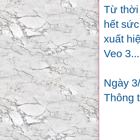
Từ thời
hết sức
xuất hi
Veo 3..
Ngày 3/
Thông t