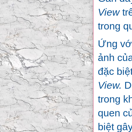
View
tr
trong q
Ứng với
ảnh của
đặc biệ
View.
D
trong k
quen củ
biệt gâ