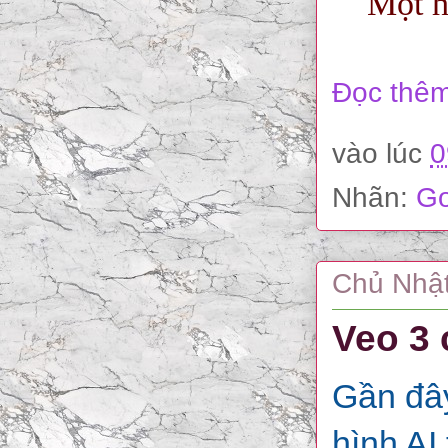
Một h
Đọc thêm
vào lúc
0
Nhãn:
Go
Chủ Nhật
Veo 3 
Gần đây
hình AI