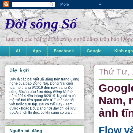
Đời sống Số
Lưu trữ các bài viết về công nghệ đăng trên báo Đồ
AI
App
Facebook
Google
Kinh ngh
Thứ Tư, 
Đây là gì?
Đây là các bài viết đã đăng trên trang Công
nghệ của báo Đồng Nai, Đồng Nai cuối
Google
tuần từ tháng 9/2019 đến nay, trang Đời
sống Số
của báo
Lao động Đồng Nai
từ
năm 2014 đến tháng 8/2019. Ngoài ra có
Nam, m
một số bài liên quan đến ICT khác do tôi
viết hoặc sưu tập. Bài có thể Hay - Tạm
được - hoặc Dở. Đăng nơi đây chỉ để lưu
ảnh tĩ
trữ. Ai thích thì đọc, có khi cũng có giá trị.
Flow và
Nguồn bài đăng