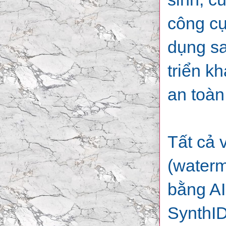
công cụ
dụng sa
triển k
an toàn
Tất cả 
(waterm
bằng AI
SynthID