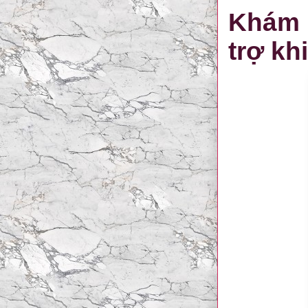
Khám 
trợ kh