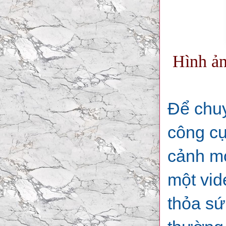
Hình ản
Để chuy
công cụ
cảnh m
một vid
thỏa sứ