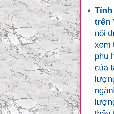
Tính
trên
nội d
xem 
phụ h
của t
lượng
ngành
lượn
thấy 