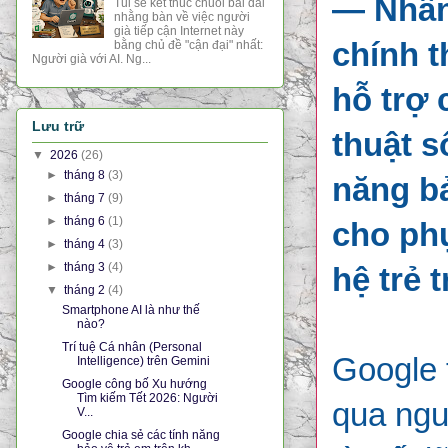
— Nhân 
Tui sẽ kết thúc chuỗi bài dài
nhằng bàn về việc người
già tiếp cận Internet này
chính t
bằng chủ đề "cận đại" nhất:
Người già với AI. Ng...
hỗ trợ 
Lưu trữ
thuật s
▼
2026
(26)
►
tháng 8
(3)
năng bả
►
tháng 7
(9)
►
tháng 6
(1)
cho phụ
►
tháng 4
(3)
►
tháng 3
(4)
hệ trẻ 
▼
tháng 2
(4)
Smartphone AI là như thế
nào?
Trí tuệ Cá nhân (Personal
Google 
Intelligence) trên Gemini
Google công bố Xu hướng
Tìm kiếm Tết 2026: Người
qua ngu
V...
Google chia sẻ các tính năng