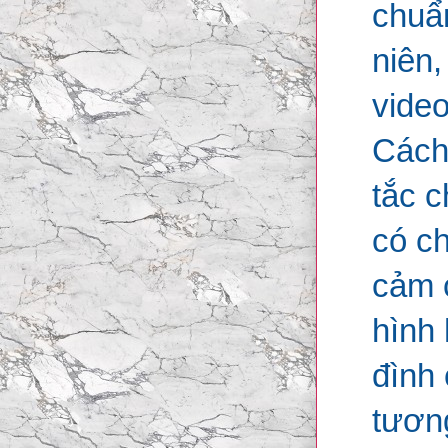
chuẩ
niên,
video
Cách
tắc c
có ch
cảm 
hình 
đình
tương