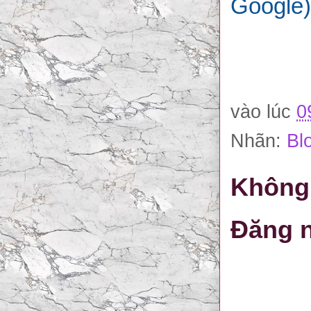
Google)
vào lúc
0
Nhãn:
Bl
Không 
Đăng n