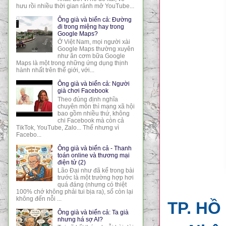
hưu rồi nhiều thời gian rảnh mở YouTube...
Ông già và biển cả: Đường
đi trong miệng hay trong
Google Maps?
Ở Việt Nam, mọi người xài
Google Maps thường xuyên
như ăn cơm bữa Google
Maps là một trong những ứng dụng thịnh
hành nhất trên thế giới, với...
Ông già và biển cả: Người
già chơi Facebook
Theo đúng định nghĩa
chuyên môn thì mạng xã hội
bao gồm nhiều thứ, không
chi Facebook mà còn cả
TikTok, YouTube, Zalo... Thế nhưng vì
Facebo...
Ông già và biển cả - Thanh
toán online và thương mại
điện tử (2)
Lão Đại như đã kể trong bài
trước là một trường hợp hơi
quá đáng (nhưng có thiệt
100% chớ không phải tui bịa ra), số còn lại
không đến nỗi ...
TP. HỒ
Ông già và biển cả: Ta già
nhưng há sợ AI?