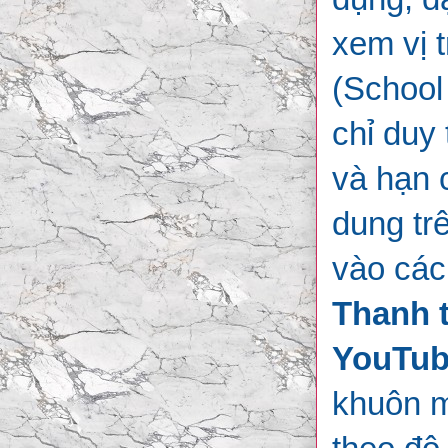
xem vị 
(School
chỉ duy 
và hạn 
dung tr
vào các
Thanh t
YouTub
khuôn m