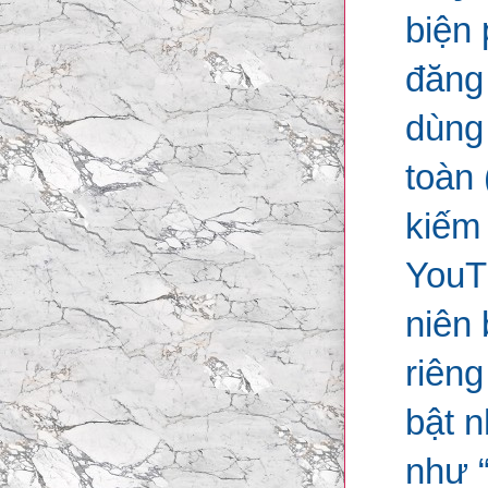
biện 
đăng
dùng 
toàn
kiếm
YouTu
niên 
riêng
bật 
như “