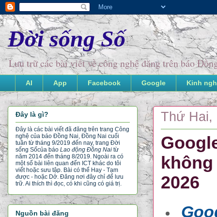
Đời sống Số
Lưu trữ các bài viết về công nghệ đăng trên báo Đồ
AI
App
Facebook
Google
Kinh ngh
Thứ Hai, 
Đây là gì?
Đây là các bài viết đã đăng trên trang Công
nghệ của báo Đồng Nai, Đồng Nai cuối
Google
tuần từ tháng 9/2019 đến nay, trang Đời
sống Số
của báo
Lao động Đồng Nai
từ
không 
năm 2014 đến tháng 8/2019. Ngoài ra có
một số bài liên quan đến ICT khác do tôi
viết hoặc sưu tập. Bài có thể Hay - Tạm
2026
được - hoặc Dở. Đăng nơi đây chỉ để lưu
trữ. Ai thích thì đọc, có khi cũng có giá trị.
Goog
Nguồn bài đăng