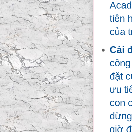
Acad
tiên 
của t
Cài 
công 
đặt c
ưu ti
con c
dừng
giờ đ