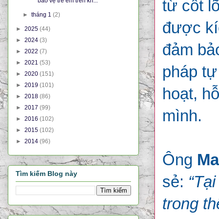
từ cốt 
bảo vệ trẻ em trên kh...
►
tháng 1
(2)
được kí
►
2025
(44)
►
2024
(3)
đảm bảo
►
2022
(7)
►
2021
(53)
pháp tự
►
2020
(151)
►
2019
(101)
hoạt, h
►
2018
(86)
►
2017
(99)
mình.
►
2016
(102)
►
2015
(102)
►
2014
(96)
Ông
Ma
Tìm kiếm Blog này
sẻ:
“Tại
trong th