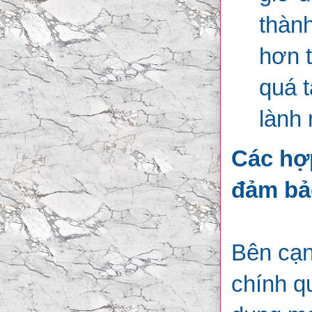
thàn
hơn 
quá t
lành
Các hợ
đảm bả
Bên cạn
chính q