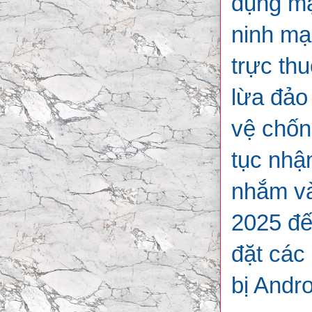
dụng mạ
ninh mạ
trực th
lừa đảo
vệ chốn
tục nhậ
nhắm và
2025 đế
đặt các
bị Andro