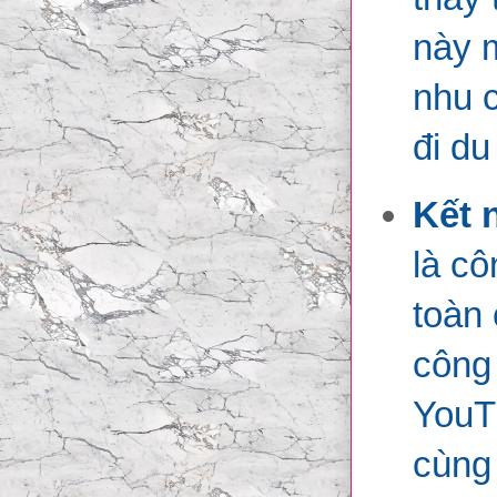
này m
nhu c
đi du
Kết 
là cô
toàn
công 
YouT
cùng