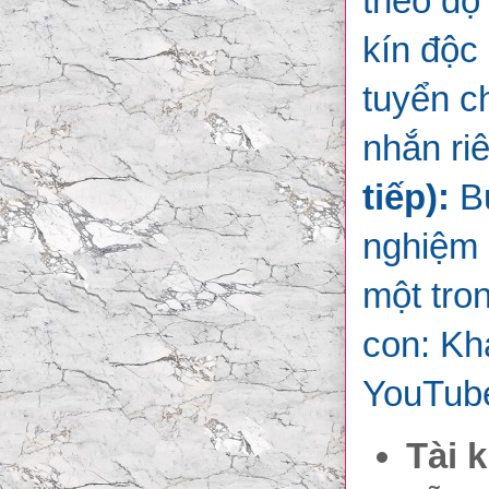
theo độ 
kín độc 
tuyển c
nhắn riê
tiếp):
Bư
nghiệm 
một tro
con: Kh
YouTub
Tài 