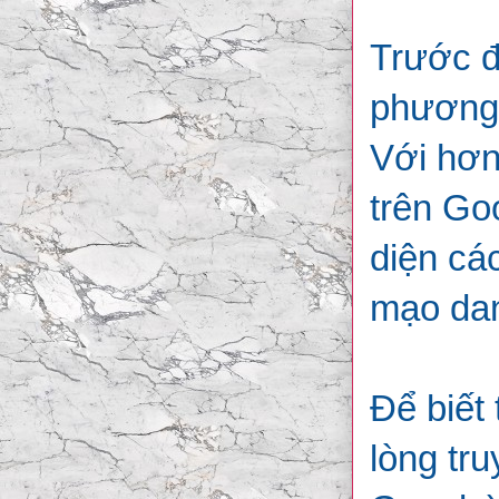
Trước đ
phương 
Với hơn
trên Go
diện cá
mạo da
Để biết 
lòng tr