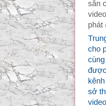
sẵn c
video
phát 
Trung
cho p
cùng 
được 
kênh
sở th
video