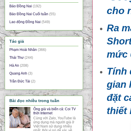
Báo Đồng Nai
(192)
cho n
Báo Đồng Nai Cuối tuần
(55)
Lao động Đồng Nai
(549)
Ra m
Short
Tác giả
Phạm Hoài Nhân
(366)
mức 
Thái Thư
(244)
Hà An
(208)
Tính
Quang Anh
(3)
gian 
Trần Đức Tài
(2)
đặt c
Bài đọc nhiều trong tuần
thiết
Ông già và biển cả: Coi TV
thời Internet
Cùng với Zalo, YouTube là
ứng dụng mà người già ở
Việt Nam sử dụng nhiều
nhất. Bởi vì nó dễ xài, về