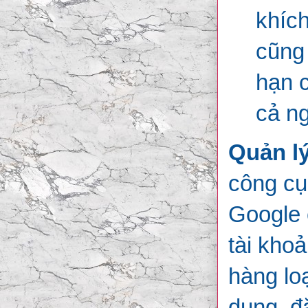
khích
cũng
hạn 
cả ng
Quản lý
công cụ
Google 
tài kho
hàng lo
dụng, đặ