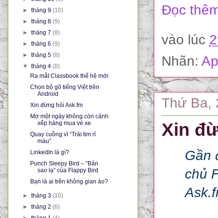
Đọc thêm
►
tháng 9
(10)
►
tháng 8
(9)
►
tháng 7
(8)
vào lúc
2
►
tháng 6
(9)
►
tháng 5
(8)
Nhãn:
Ap
▼
tháng 4
(8)
Ra mắt Classbook thế hệ mới
Chọn bộ gõ tiếng Việt trên
Android
Thứ Ba, 
Xin đừng hỏi Ask.fm
Mơ một ngày không còn cảnh
xếp hàng mua vé xe
Xin đừ
Quay cuồng vì “Trái tim rỉ
máu”
Gần 
LinkedIn là gì?
Punch Sleepy Bird – “Bản
chủ F
sao lạ” của Flappy Bird
Bạn là ai trên không gian ảo?
Ask.f
►
tháng 3
(10)
►
tháng 2
(6)
►
tháng 1
(4)