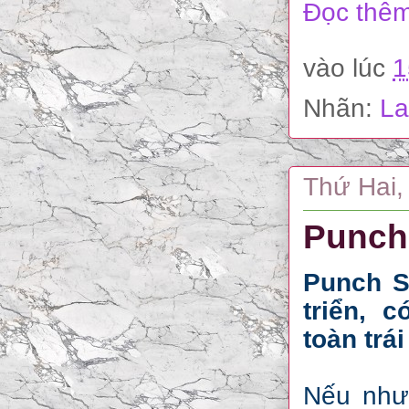
Đọc thêm
vào lúc
1
Nhãn:
La
Thứ Hai,
Punch 
Punch S
triển, c
toàn trá
Nếu như 