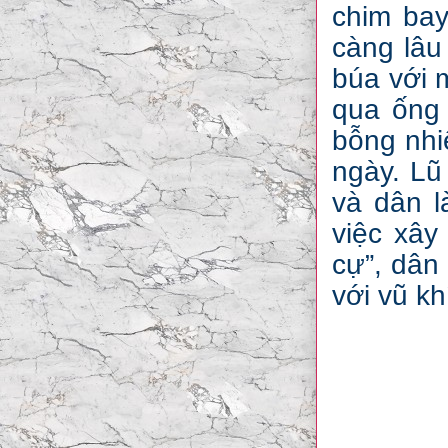
chim bay
càng lâu
búa với 
qua ống 
bỗng nhi
ngày. Lũ
và dân l
việc xây
cự”, dân
với vũ kh