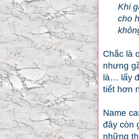
Khi g
cho h
khôn
Chắc là 
nhưng gầ
là… lấy đ
tiết hơn 
Name car
đây còn g
những th