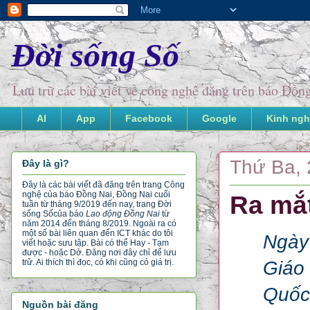
Đời sống Số
Lưu trữ các bài viết về công nghệ đăng trên báo Đồ
AI
App
Facebook
Google
Kinh ngh
Thứ Ba, 
Đây là gì?
Đây là các bài viết đã đăng trên trang Công
nghệ của báo Đồng Nai, Đồng Nai cuối
Ra mắ
tuần từ tháng 9/2019 đến nay, trang Đời
sống Số
của báo
Lao động Đồng Nai
từ
năm 2014 đến tháng 8/2019. Ngoài ra có
một số bài liên quan đến ICT khác do tôi
Ngày
viết hoặc sưu tập. Bài có thể Hay - Tạm
được - hoặc Dở. Đăng nơi đây chỉ để lưu
Giáo 
trữ. Ai thích thì đọc, có khi cũng có giá trị.
Quốc 
Nguồn bài đăng