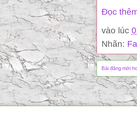
Đọc thêm
vào lúc
0
Nhãn:
Fa
Bài đăng mới h