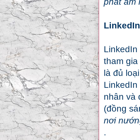
phát âm là
LinkedIn
LinkedIn
tham gia
là đủ loạ
LinkedIn
nhân và 
(đồng sán
nơi nướn
.