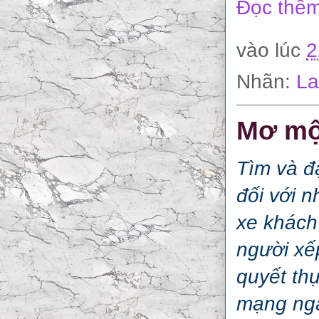
Đọc thêm
vào lúc
2
Nhãn:
La
Mơ mộ
Tìm và đ
đối với 
xe khách 
người xế
quyết th
mạng ngà