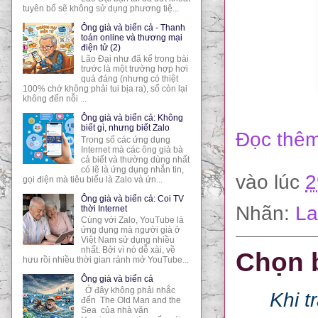
tuyên bố sẽ không sử dụng phương tiệ...
Ông già và biển cả - Thanh
toán online và thương mại
điện tử (2)
Lão Đại như đã kể trong bài
trước là một trường hợp hơi
quá đáng (nhưng có thiệt
100% chớ không phải tui bịa ra), số còn lại
không đến nỗi ...
Ông già và biển cả: Không
biết gì, nhưng biết Zalo
Đọc thêm
Trong số các ứng dụng
Internet mà các ông già bà
cả biết và thường dùng nhất
có lẽ là ứng dụng nhắn tin,
vào lúc
2
gọi điện mà tiêu biểu là Zalo và ứn...
Ông già và biển cả: Coi TV
Nhãn:
La
thời Internet
Cùng với Zalo, YouTube là
ứng dụng mà người già ở
Việt Nam sử dụng nhiều
nhất. Bởi vì nó dễ xài, về
Chọn b
hưu rồi nhiều thời gian rảnh mở YouTube...
Ông già và biển cả
Ở đây không phải nhắc
Khi t
đến The Old Man and the
Sea của nhà văn