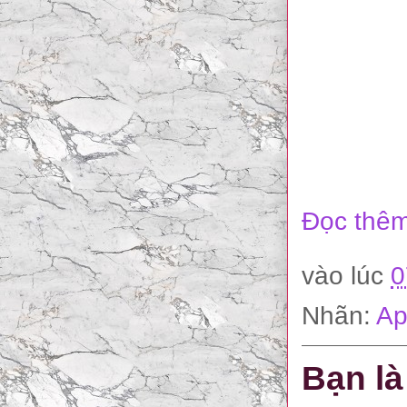
Đọc thêm
vào lúc
0
Nhãn:
Ap
Bạn là