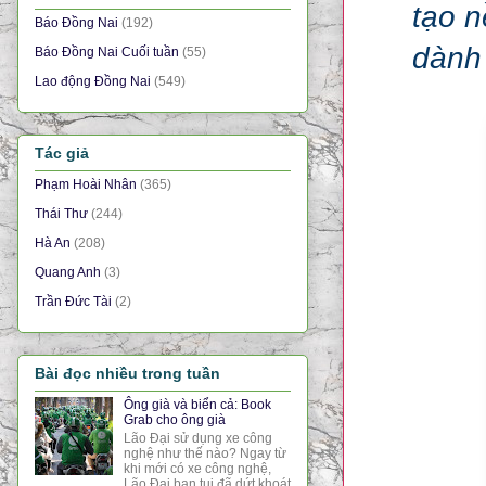
tạo n
Báo Đồng Nai
(192)
dành 
Báo Đồng Nai Cuối tuần
(55)
Lao động Đồng Nai
(549)
Tác giả
Phạm Hoài Nhân
(365)
Thái Thư
(244)
Hà An
(208)
Quang Anh
(3)
Trần Đức Tài
(2)
Bài đọc nhiều trong tuần
Ông già và biển cả: Book
Grab cho ông già
Lão Đại sử dụng xe công
nghệ như thế nào? Ngay từ
khi mới có xe công nghệ,
Lão Đại bạn tui đã dứt khoát