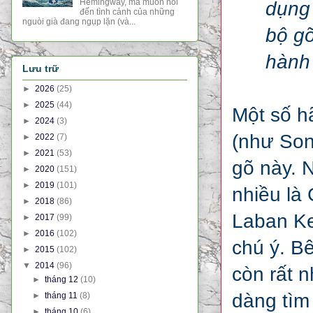
Hemingway, mà muốn nói
dụng 
đến tình cảnh của những
nguòi già đang ngụp lặn (và...
bộ gõ
hành
Lưu trữ
►
2026
(25)
►
2025
(44)
Một số h
►
2024
(3)
(như Son
►
2022
(7)
►
2021
(53)
gõ này. 
►
2020
(151)
►
2019
(101)
nhiều là 
►
2018
(86)
Laban Ke
►
2017
(99)
►
2016
(102)
chú ý. B
►
2015
(102)
▼
2014
(96)
còn rất 
►
tháng 12
(10)
dàng tìm
►
tháng 11
(8)
►
tháng 10
(6)