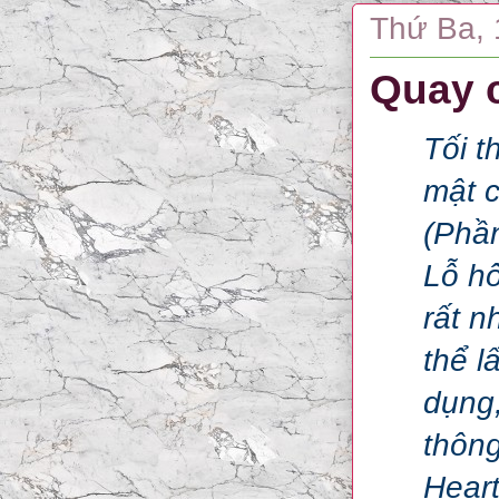
Thứ Ba, 
Quay c
Tối t
mật 
(Phần
Lỗ h
rất n
thể l
dụng
thông
Heart