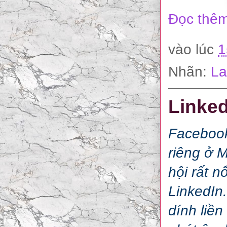
Đọc thêm
vào lúc
1
Nhãn:
La
Linked
Facebook
riêng ở 
hội rất n
LinkedIn.
dính liền