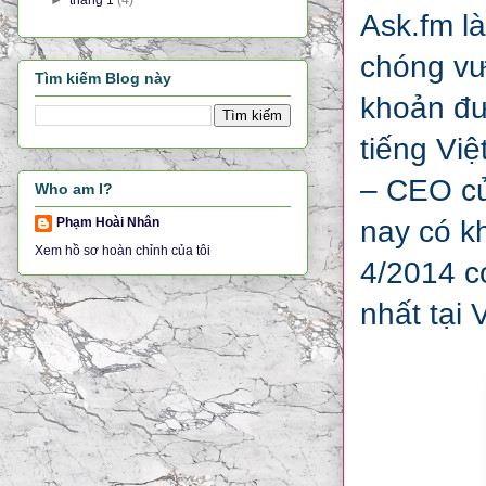
Ask.fm l
chóng vư
Tìm kiếm Blog này
khoản đư
tiếng Việ
– CEO của
Who am I?
nay có k
Phạm Hoài Nhân
Xem hồ sơ hoàn chỉnh của tôi
4/2014 c
nhất tại