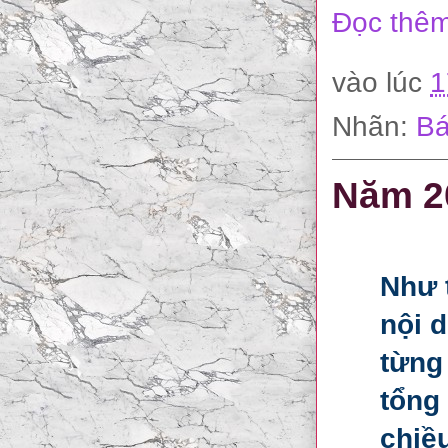
Đọc thêm
vào lúc
1
Nhãn:
Bá
Năm 20
Như 
nội 
từng
tổng
chiều