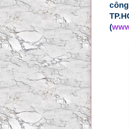
công
TP.H
(
www