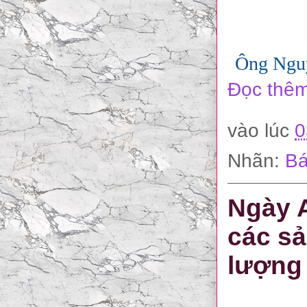
Ông Nguy
Đọc thêm
vào lúc
0
Nhãn:
Bá
Ngày A
các sả
lượng