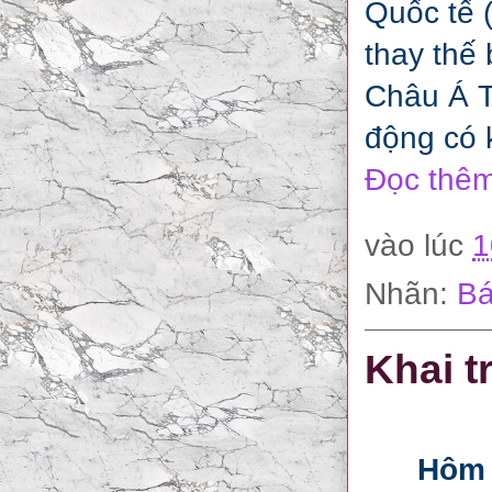
Quốc tế 
thay thế
Châu Á T
động có 
Đọc thêm
vào lúc
1
Nhãn:
Bá
Khai t
Hôm 