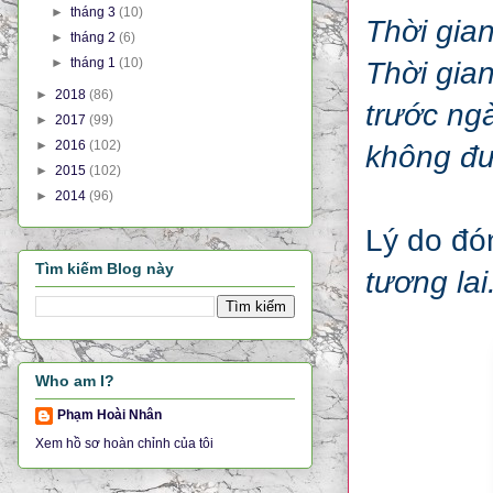
►
tháng 3
(10)
Thời gia
►
tháng 2
(6)
►
tháng 1
(10)
Thời gia
►
2018
(86)
trước ng
►
2017
(99)
►
2016
(102)
không đư
►
2015
(102)
►
2014
(96)
Lý do đó
Tìm kiếm Blog này
tương lai
Who am I?
Phạm Hoài Nhân
Xem hồ sơ hoàn chỉnh của tôi