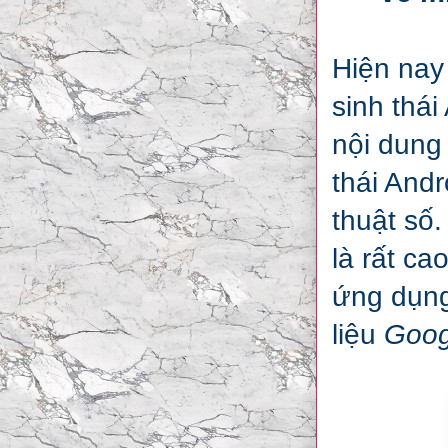
Hiện nay 
sinh thái
nội dung 
thái Andr
thuật số
là rất c
ứng dụng
liệu
Goog