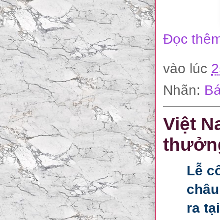
Đọc thêm
vào lúc
2
Nhãn:
Bá
Việt N
thưởn
Lễ c
châu
ra t