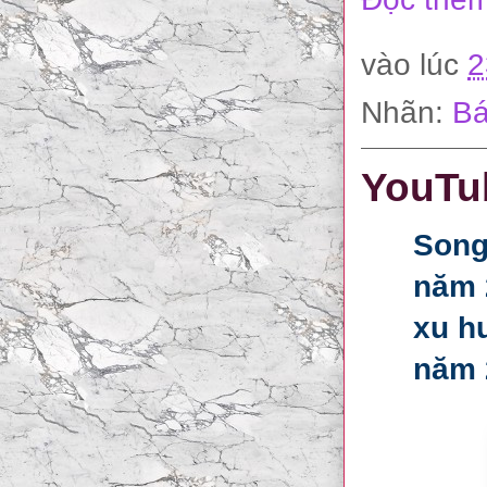
vào lúc
2
Nhãn:
Bá
YouTu
Song
năm 
xu h
năm 