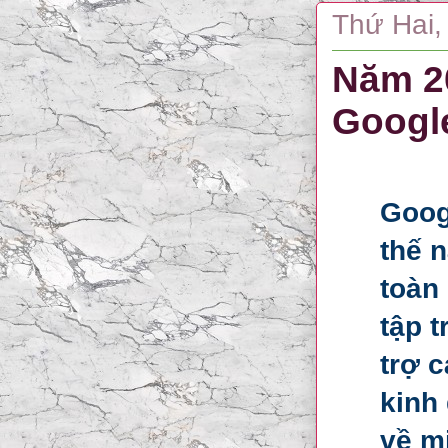
Thứ Hai,
Năm 20
Googl
Goog
thế 
toàn
tập 
trợ 
kinh
về m