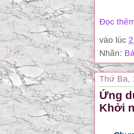
Đọc thêm
vào lúc
2
Nhãn:
Bá
Thứ Ba, 
Ứng d
Khởi 