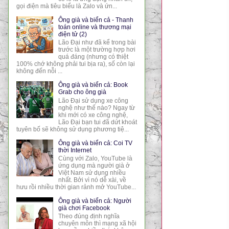
gọi điện mà tiêu biểu là Zalo và ứn...
Ông già và biển cả - Thanh
toán online và thương mại
điện tử (2)
Lão Đại như đã kể trong bài
trước là một trường hợp hơi
quá đáng (nhưng có thiệt
100% chớ không phải tui bịa ra), số còn lại
không đến nỗi ...
Ông già và biển cả: Book
Grab cho ông già
Lão Đại sử dụng xe công
nghệ như thế nào? Ngay từ
khi mới có xe công nghệ,
Lão Đại bạn tui đã dứt khoát
tuyên bố sẽ không sử dụng phương tiệ...
Ông già và biển cả: Coi TV
thời Internet
Cùng với Zalo, YouTube là
ứng dụng mà người già ở
Việt Nam sử dụng nhiều
nhất. Bởi vì nó dễ xài, về
hưu rồi nhiều thời gian rảnh mở YouTube...
Ông già và biển cả: Người
già chơi Facebook
Theo đúng định nghĩa
chuyên môn thì mạng xã hội