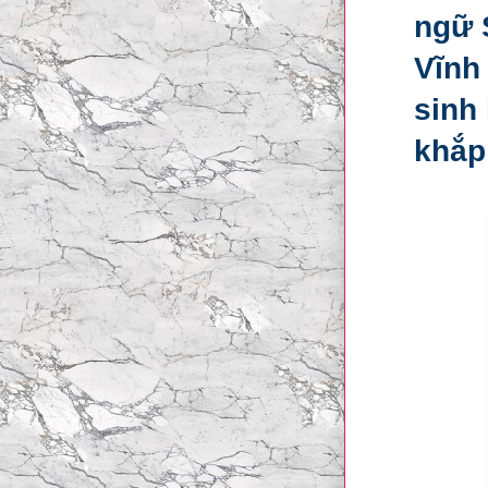
ngữ 
Vĩnh
sinh 
khắp