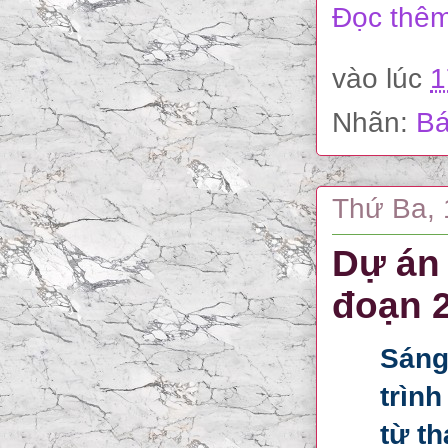
Đọc thêm
vào lúc
1
Nhãn:
Bá
Thứ Ba, 
Dự án 
đoạn 
Sáng
trình
từ t