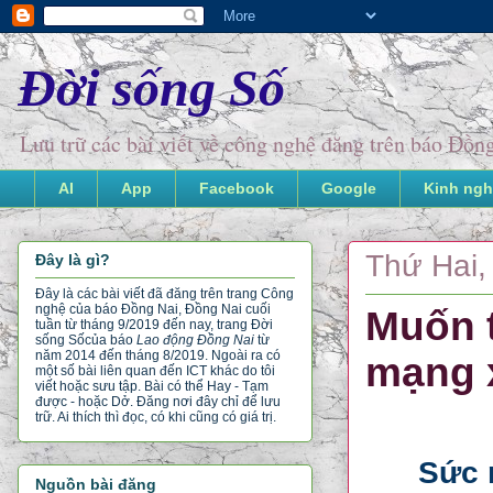
Đời sống Số
Lưu trữ các bài viết về công nghệ đăng trên báo Đồ
AI
App
Facebook
Google
Kinh ngh
Thứ Hai,
Đây là gì?
Đây là các bài viết đã đăng trên trang Công
nghệ của báo Đồng Nai, Đồng Nai cuối
Muốn 
tuần từ tháng 9/2019 đến nay, trang Đời
sống Số
của báo
Lao động Đồng Nai
từ
năm 2014 đến tháng 8/2019. Ngoài ra có
mạng 
một số bài liên quan đến ICT khác do tôi
viết hoặc sưu tập. Bài có thể Hay - Tạm
được - hoặc Dở. Đăng nơi đây chỉ để lưu
trữ. Ai thích thì đọc, có khi cũng có giá trị.
Sức 
Nguồn bài đăng