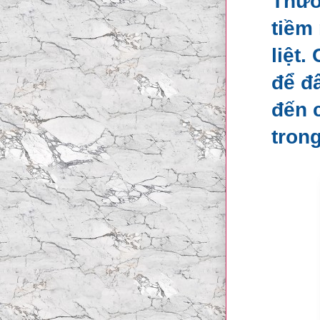
Thươ
tiềm
liệt
để đ
đến 
tron