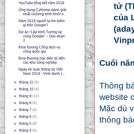
YouTube tổng kết năm 2019
tử (
Ứng dụng CyHome dành giải
nhất chương trình Khởi n...
của L
Năm 2019 người ta tìm kiếm
gì trên Google?
(ada
Dự án “Lập trình Tương lai
cùng Google” – Giai đoạn
Vinp
2
Khai trương Cổng dịch vụ
công quốc gia
Đưa thương mại điện tử đến
Cuối nă
các khu công nghiệp
Ngày An toàn thông tin Việt
Nam 2019 - Vinh danh c...
►
tháng 11
(9)
Thông báo
►
tháng 10
(8)
website 
►
tháng 9
(10)
►
tháng 8
(8)
Mặc dù vậ
►
tháng 7
(8)
►
tháng 6
(8)
thông báo
►
tháng 5
(8)
►
tháng 4
(6)