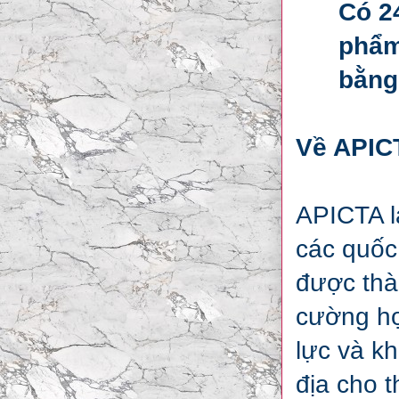
Có 2
phẩm
bằng
Về APIC
APICTA l
các quốc
được thà
cường hợ
lực và kh
địa cho t