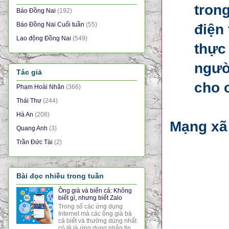
tron
Báo Đồng Nai
(192)
Báo Đồng Nai Cuối tuần
(55)
điện
Lao động Đồng Nai
(549)
thực
ngườ
Tác giả
cho 
Phạm Hoài Nhân
(366)
Thái Thư
(244)
Hà An
(208)
Mạng xã 
Quang Anh
(3)
Trần Đức Tài
(2)
Bài đọc nhiều trong tuần
Ông già và biển cả: Không
biết gì, nhưng biết Zalo
Trong số các ứng dụng
Internet mà các ông già bà
cả biết và thường dùng nhất
có lẽ là ứng dụng nhắn tin,