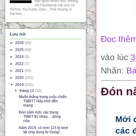
bao gồm nhiều thứ, không
chi Facebook mà còn cả
TikTok, YouTube, Zalo... Thế nhưng vì
Facebo...
Lưu trữ
Đọc thêm
►
2026
(26)
►
2025
(44)
vào lúc
3
►
2024
(3)
►
2022
(7)
Nhãn:
Bá
►
2021
(53)
►
2020
(151)
▼
2019
(101)
Đón n
▼
tháng 12
(10)
Muốn thắng trong cuộc chiến
TMĐT? Hãy nhờ đến
mạng...
Đón năm mới, các trang
TMĐT thi nhau… đóng
Mới 
cửa
Năm 2019, có hơn 115 tỷ lượt
các 
tải ứng dụng từ Googl...