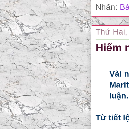
Nhãn:
Bá
Thứ Hai,
Hiểm n
Vài n
Mari
luận
Từ tiết 