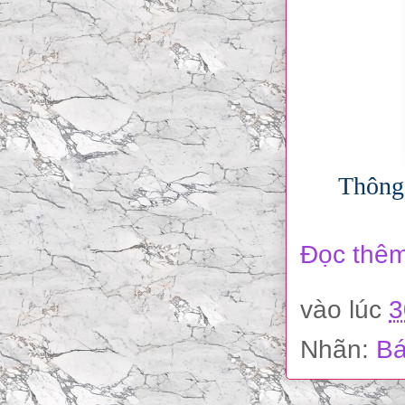
Thông 
Đọc thêm
vào lúc
3
Nhãn:
Bá