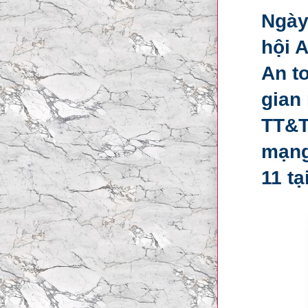
Ngày
hội A
An t
gian
TT&T
mạng
11 tạ