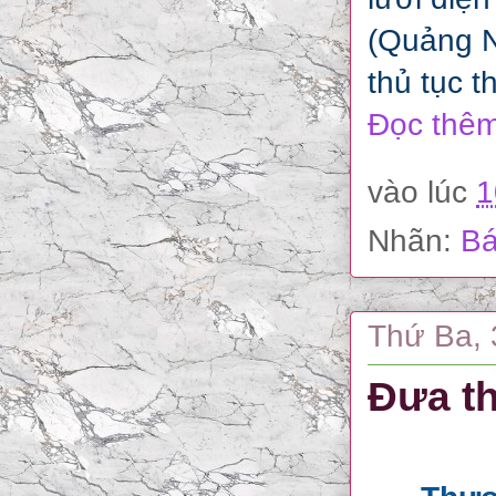
(Quảng N
thủ tục 
Đọc thêm
vào lúc
1
Nhãn:
Bá
Thứ Ba, 
Đưa th