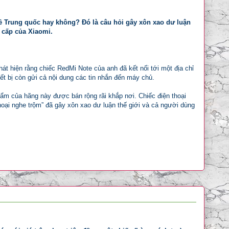
ề Trung quốc hay không? Đó là câu hỏi gây xôn xao dư luận
o cấp của Xiaomi.
át hiện rằng chiếc RedMi Note của anh đã kết nối tới một địa chỉ
iết bị còn gửi cả nội dung các tin nhắn đến máy chủ.
phẩm của hãng này được bán rộng rãi khắp nơi. Chiếc điện thoại
hoại nghe trộm” đã gây xôn xao dư luận thế giới và cả người dùng