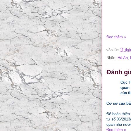
Đọc thêm »
vào lúc
11 thá
Nhãn:
Hà An
,
Đánh gi
Cục T
quan 
của t
Cơ sở của bá
Để hoàn thiện
tư số 06/2013
quan nhà nước
Đọc thêm »