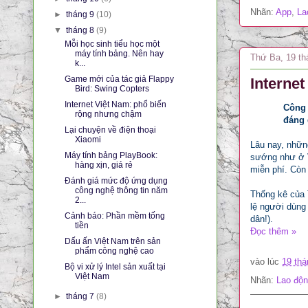
Nhãn:
App
,
La
►
tháng 9
(10)
▼
tháng 8
(9)
Mỗi học sinh tiểu học một
máy tính bảng. Nên hay
Thứ Ba, 19 th
k...
Game mới của tác giả Flappy
Interne
Bird: Swing Copters
Internet Việt Nam: phổ biến
Công 
rộng nhưng chậm
đáng 
Lại chuyện về điện thoại
Xiaomi
Lâu nay, những
Máy tính bảng PlayBook:
sướng như ở V
hàng xịn, giá rẻ
miễn phí. Còn
Đánh giá mức độ ứng dụng
công nghệ thông tin năm
Thống kê của 
2...
lệ người dùng 
Cảnh báo: Phần mềm tống
dân!).
tiền
Đọc thêm »
Dấu ấn Việt Nam trên sản
phẩm công nghệ cao
vào lúc
19 thá
Bộ vi xử lý Intel sản xuất tại
Việt Nam
Nhãn:
Lao độn
►
tháng 7
(8)