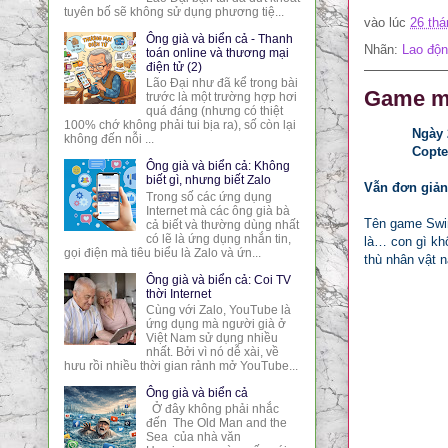
tuyên bố sẽ không sử dụng phương tiệ...
vào lúc
26 thá
Ông già và biển cả - Thanh
Nhãn:
Lao độn
toán online và thương mại
điện tử (2)
Lão Đại như đã kể trong bài
Game mớ
trước là một trường hợp hơi
quá đáng (nhưng có thiệt
100% chớ không phải tui bịa ra), số còn lại
Ngày 
không đến nỗi ...
Copte
Ông già và biển cả: Không
biết gì, nhưng biết Zalo
Vẫn đơn giản
Trong số các ứng dụng
Internet mà các ông già bà
Tên game Swin
cả biết và thường dùng nhất
có lẽ là ứng dụng nhắn tin,
là… con gì khô
gọi điện mà tiêu biểu là Zalo và ứn...
thù nhân vật n
Ông già và biển cả: Coi TV
thời Internet
Cùng với Zalo, YouTube là
ứng dụng mà người già ở
Việt Nam sử dụng nhiều
nhất. Bởi vì nó dễ xài, về
hưu rồi nhiều thời gian rảnh mở YouTube...
Ông già và biển cả
Ở đây không phải nhắc
đến The Old Man and the
Sea của nhà văn