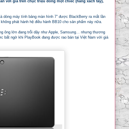
n với giá trên chục triệu đồng một chiếc (hàng xách tay),
là dòng máy tính bảng màn hình 7” được BlackBerry ra mắt lần
 không phát hành hệ điều hành BB10 cho sản phẩm này nữa.
những ông lớn đang trỗi dậy như Apple, Samsung… nhưng thương
ức bất ngờ khi PlayBook đang được rao bán tại Việt Nam với giá