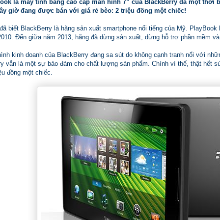
ook là máy tính bảng cao cấp màn hình 7” của BlackBerry đã một thời bá
ây giờ đang được bán với giá rẻ bèo: 2 triệu đồng một chiếc!
đã biết BlackBerry là hãng sản xuất smartphone nổi tiếng của Mỹ. PlayBook 
010. Đến giữa năm 2013, hãng đã dừng sản xuất, dừng hỗ trợ phần mềm và
 hình kinh doanh của BlackBerry đang sa sút do không cạnh tranh nổi với 
ry vẫn là một sự bảo đảm cho chất lượng sản phẩm. Chính vì thế, thật hết s
iệu đồng một chiếc.