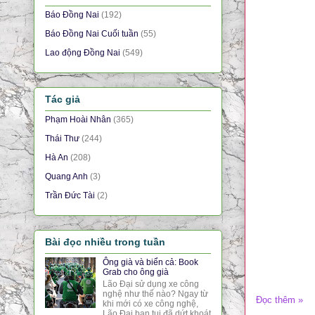
Báo Đồng Nai
(192)
Báo Đồng Nai Cuối tuần
(55)
Lao động Đồng Nai
(549)
Tác giả
Phạm Hoài Nhân
(365)
Thái Thư
(244)
Hà An
(208)
Quang Anh
(3)
Trần Đức Tài
(2)
Bài đọc nhiều trong tuần
Ông già và biển cả: Book
Grab cho ông già
Lão Đại sử dụng xe công
nghệ như thế nào? Ngay từ
Đọc thêm »
khi mới có xe công nghệ,
Lão Đại bạn tui đã dứt khoát