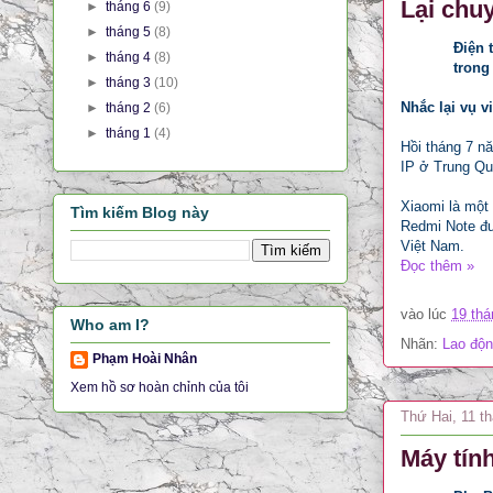
Lại chu
►
tháng 6
(9)
►
tháng 5
(8)
Điện 
►
tháng 4
(8)
trong
►
tháng 3
(10)
Nhắc lại vụ v
►
tháng 2
(6)
►
tháng 1
(4)
Hồi tháng 7 nă
IP ở Trung Quố
Xiaomi là một 
Tìm kiếm Blog này
Redmi Note đư
Việt Nam.
Đọc thêm »
vào lúc
19 thá
Who am I?
Nhãn:
Lao độn
Phạm Hoài Nhân
Xem hồ sơ hoàn chỉnh của tôi
Thứ Hai, 11 t
Máy tính