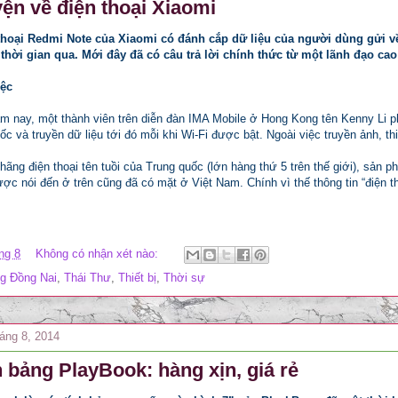
yện về điện thoại Xiaomi
thoại Redmi Note của Xiaomi có đánh cắp dữ liệu của người dùng gửi v
 thời gian qua. Mới đây đã có câu trả lời chính thức từ một lãnh đạo ca
iệc
m nay, một thành viên trên diễn đàn IMA Mobile ở Hong Kong tên Kenny Li ph
c và truyền dữ liệu tới đó mỗi khi Wi-Fi được bật. Ngoài việc truyền ảnh, th
hãng điện thoại tên tuồi của Trung quốc (lớn hàng thứ 5 trên thế giới), sản 
ợc nói đến ở trên cũng đã có mặt ở Việt Nam. Chính vì thế thông tin “điện t
ng 8
Không có nhận xét nào:
g Đồng Nai
,
Thái Thư
,
Thiết bị
,
Thời sự
háng 8, 2014
 bảng PlayBook: hàng xịn, giá rẻ