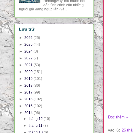
Hemingway, mà muốn nói
đến tình cảnh của những
nguòi già đang ngụp lặn (và...
Lưu trữ
►
2026
(25)
►
2025
(44)
►
2024
(3)
►
2022
(7)
►
2021
(53)
►
2020
(151)
►
2019
(101)
►
2018
(86)
►
2017
(99)
►
2016
(102)
►
2015
(102)
▼
2014
(96)
Đọc thêm »
►
tháng 12
(10)
►
tháng 11
(8)
vào lúc
26 thá
►
tháng 10
(6)