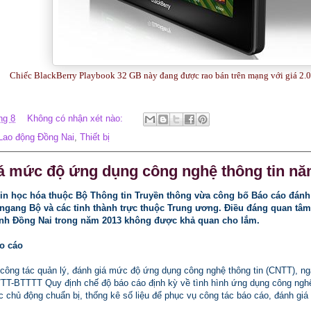
Chiếc BlackBerry Playbook 32 GB này đang được rao bán trên mạng với giá 2.
ng 8
Không có nhận xét nào:
Lao động Đồng Nai
,
Thiết bị
á mức độ ứng dụng công nghệ thông tin năm
in học hóa thuộc Bộ Thông tin Truyền thông vừa công bố Báo cáo đánh
ngang Bộ và các tỉnh thành trực thuộc Trung ương. Điều đáng quan tâm
ỉnh Đồng Nai trong năm 2013 không được khả quan cho lắm.
o cáo
 công tác quản lý, đánh giá mức độ ứng dụng công nghệ thông tin (CNTT), n
/TT-BTTTT Quy định chế độ báo cáo định kỳ về tình hình ứng dụng công ngh
 chủ động chuẩn bị, thống kê số liệu để phục vụ công tác báo cáo, đánh giá