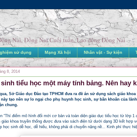
o Đồng Nai, Đồng Nai Cuối tuần, Lao động Đồng Nai
nghiệm sử dụng
Mạng Xã hội
Nhân vật - Sự kiện
áng 8, 2014
 sinh tiểu học một máy tính bảng. Nên hay 
qua, Sở Giáo dục Đào tạo TPHCM đưa ra đề án sử dụng sách giáo khoa 
 này tạo nên sự lo ngại cho phụ huynh học sinh, sự băn khoăn của lãn
ận chung.
n “Thí điểm mô hình đổi mới cơ bản và toàn diện giáo dục tiểu học từ lớp 1 
 giáo khoa truyền thống được đưa vào sách điện tử dưới dạng 3D kết hợp với
p học sinh dễ học, dễ hiểu, không phải di chuyển nặng nề... Kinh phí thực hi