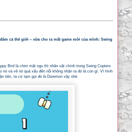
 đám cả thế giới – vừa cho ra mắt game mới của mình: Swing
py Bird là chim mặt ngu thì nhân vật chính trong Swing Copters
o nó và vẽ nó quá xấu đến nỗi không nhận ra đó là con gì. Vì hình
ận tiện, ta cứ tạm gọi đó là Doremon vậy nhé.