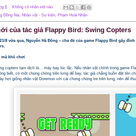
ng 8
Không có nhận xét nào:
g Đồng Nai
,
Nhân vật - Sự kiện
,
Phạm Hoài Nhân
i của tác giả Flappy Bird: Swing Copters
21/8 vừa qua, Nguyễn Hà Đông – cha đẻ của game Flappy Bird gây đình
rs.
 mà khó chơi
g copters tạm dịch là… máy bay lúc lắc. Nếu nhân vật chính trong game Flap
ng biết, có một chong chóng trên lưng để bay, tác giả chẳng buồn đặt tên ch
ày hơi giống nhân vật Doremon với cái chong chóng tre trên lưng, nên để thu