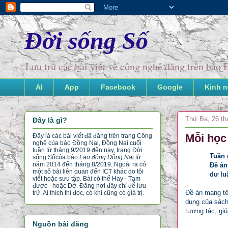
Đời sống Số
Lưu trữ các bài viết về công nghệ đăng trên bá
AI
App
Facebook
Google
Kinh 
Thứ Ba, 26 th
Đây là gì?
Mỗi học
Đây là các bài viết đã đăng trên trang Công
nghệ của báo Đồng Nai, Đồng Nai cuối
tuần từ tháng 9/2019 đến nay, trang Đời
Tuần 
sống Số
của báo
Lao động Đồng Nai
từ
năm 2014 đến tháng 8/2019. Ngoài ra có
Đề án
một số bài liên quan đến ICT khác do tôi
dư lu
viết hoặc sưu tập. Bài có thể Hay - Tạm
được - hoặc Dở. Đăng nơi đây chỉ để lưu
Đề án mang tê
trữ. Ai thích thì đọc, có khi cũng có giá trị.
dung của sách
tương tác, giú
Nguồn bài đăng