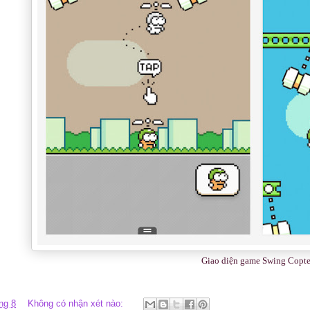
Giao diện game Swing Copte
ng 8
Không có nhận xét nào: