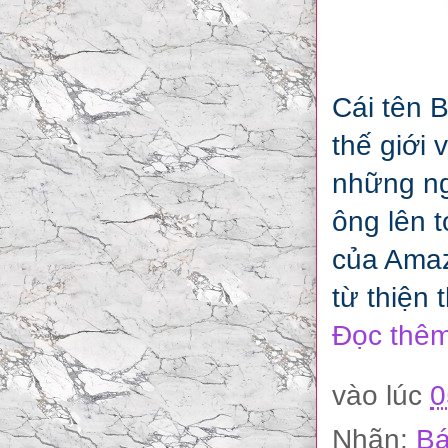
Cái tên B
thế giới 
những ng
ông lên t
của Amaz
từ thiện 
Đọc thêm
vào lúc
0
Nhãn:
Bá