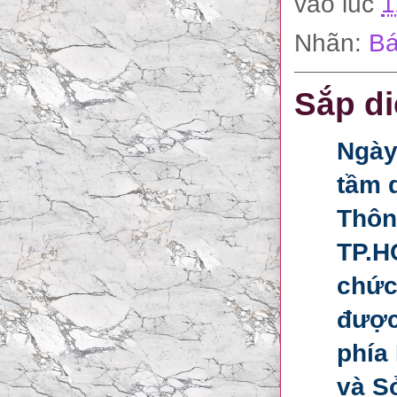
vào lúc
1
Nhãn:
Bá
Sắp di
Ngày
tầm 
Thôn
TP.H
chức
được
phía
và S