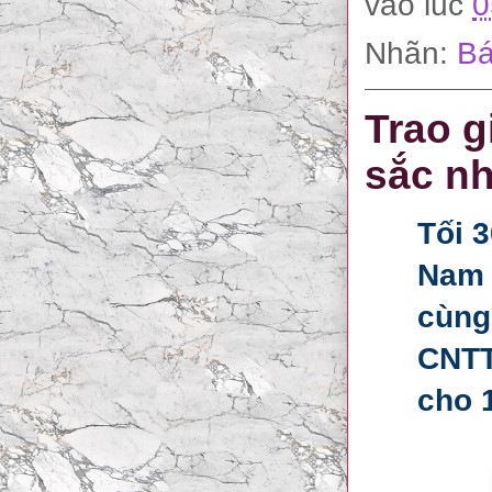
vào lúc
0
Nhãn:
Bá
Trao g
sắc nh
Tối 3
Nam 
cùng
CNTT
cho 