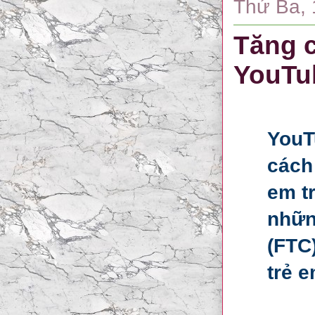
Thứ Ba, 
Tăng c
YouTu
YouT
cách
em t
nhữn
(FTC)
trẻ 