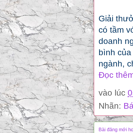
Giải thư
có tầm v
doanh ng
bình của
ngành, c
Đọc thêm
vào lúc
0
Nhãn:
Bá
Bài đăng mới h