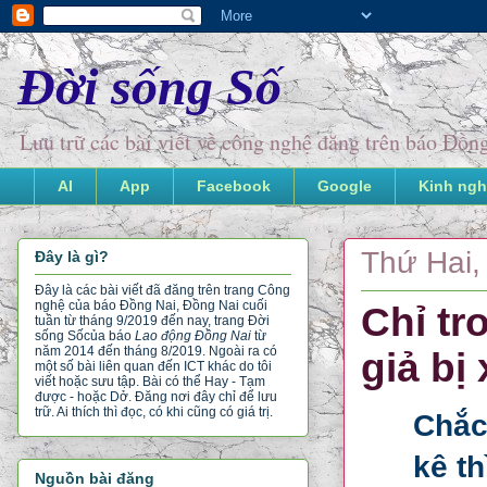
Đời sống Số
Lưu trữ các bài viết về công nghệ đăng trên báo Đồ
AI
App
Facebook
Google
Kinh ngh
Thứ Hai,
Đây là gì?
Đây là các bài viết đã đăng trên trang Công
nghệ của báo Đồng Nai, Đồng Nai cuối
Chỉ tr
tuần từ tháng 9/2019 đến nay, trang Đời
sống Số
của báo
Lao động Đồng Nai
từ
năm 2014 đến tháng 8/2019. Ngoài ra có
giả bị
một số bài liên quan đến ICT khác do tôi
viết hoặc sưu tập. Bài có thể Hay - Tạm
được - hoặc Dở. Đăng nơi đây chỉ để lưu
trữ. Ai thích thì đọc, có khi cũng có giá trị.
Chắc 
kê t
Nguồn bài đăng