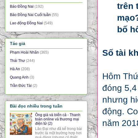
trên 
Báo Đồng Nai
(192)
Báo Đồng Nai Cuối tuần
(55)
mạo?
Lao động Đồng Nai
(549)
bố h
Tác giả
Số tài k
Phạm Hoài Nhân
(365)
Thái Thư
(244)
Hà An
(208)
Hôm Thứ 
Quang Anh
(3)
đóng 5,4
Trần Đức Tài
(2)
nhưng hi
Bài đọc nhiều trong tuần
động. Con
Ông già và biển cả - Thanh
toán online và thương mại
năm 201
điện tử (2)
Lão Đại như đã kể trong bài
trước là một trường hợp hơi
quá đáng (nhưng có thiệt