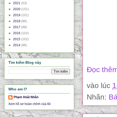
►
2021
(53)
►
2020
(151)
►
2019
(101)
►
2018
(86)
►
2017
(99)
►
2016
(102)
►
2015
(102)
►
2014
(96)
Tìm kiếm Blog này
Đọc thêm
vào lúc
1
Who am I?
Nhãn:
Bá
Phạm Hoài Nhân
Xem hồ sơ hoàn chỉnh của tôi