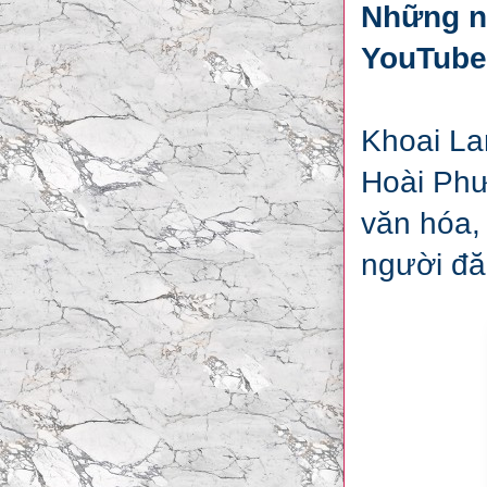
Những n
YouTube
Khoai La
Hoài Phư
văn hóa, 
người đă