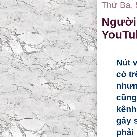
Thứ Ba, 
Người 
YouTu
Nút 
có tr
nhưn
cũng
kênh 
gây 
phải 