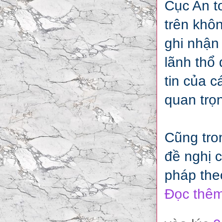
Cục An to
trên khô
ghi nhận
lãnh thổ
tin của 
quan trọ
Cũng tro
đề nghị 
pháp the
Đọc thêm