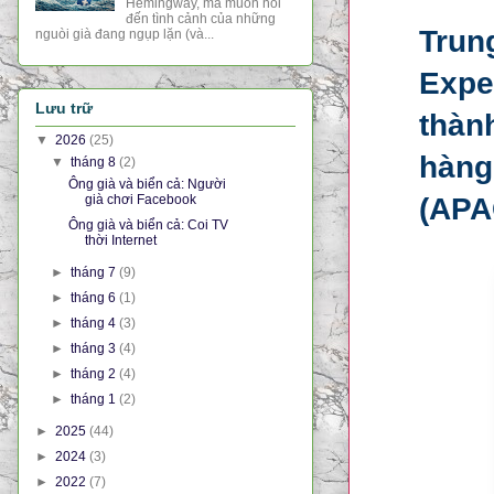
Hemingway, mà muốn nói
đến tình cảnh của những
Trun
nguòi già đang ngụp lặn (và...
Expe
Lưu trữ
thàn
▼
2026
(25)
hàng
▼
tháng 8
(2)
Ông già và biển cả: Người
già chơi Facebook
(APA
Ông già và biển cả: Coi TV
thời Internet
►
tháng 7
(9)
►
tháng 6
(1)
►
tháng 4
(3)
►
tháng 3
(4)
►
tháng 2
(4)
►
tháng 1
(2)
►
2025
(44)
►
2024
(3)
►
2022
(7)