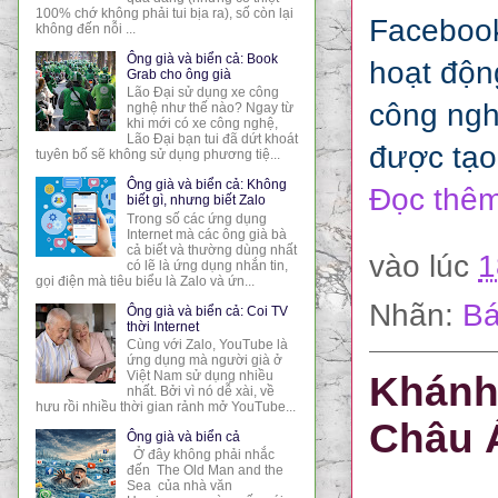
100% chớ không phải tui bịa ra), số còn lại
Facebook
không đến nỗi ...
Ông già và biển cả: Book
hoạt độn
Grab cho ông già
Lão Đại sử dụng xe công
công ngh
nghệ như thế nào? Ngay từ
khi mới có xe công nghệ,
Lão Đại bạn tui đã dứt khoát
được tạo
tuyên bố sẽ không sử dụng phương tiệ...
Ông già và biển cả: Không
Đọc thêm
biết gì, nhưng biết Zalo
Trong số các ứng dụng
Internet mà các ông già bà
cả biết và thường dùng nhất
vào lúc
1
có lẽ là ứng dụng nhắn tin,
gọi điện mà tiêu biểu là Zalo và ứn...
Nhãn:
Bá
Ông già và biển cả: Coi TV
thời Internet
Cùng với Zalo, YouTube là
ứng dụng mà người già ở
Việt Nam sử dụng nhiều
Khánh
nhất. Bởi vì nó dễ xài, về
hưu rồi nhiều thời gian rảnh mở YouTube...
Châu Á
Ông già và biển cả
Ở đây không phải nhắc
đến The Old Man and the
Sea của nhà văn