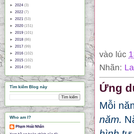
►
2024
(3)
►
2022
(7)
►
2021
(53)
►
2020
(151)
►
2019
(101)
►
2018
(86)
►
2017
(99)
vào lúc
1
►
2016
(102)
►
2015
(102)
Nhãn:
La
►
2014
(96)
Ứng d
Tìm kiếm Blog này
Mỗi năm
năm.
N
Who am I?
Phạm Hoài Nhân
hình tự