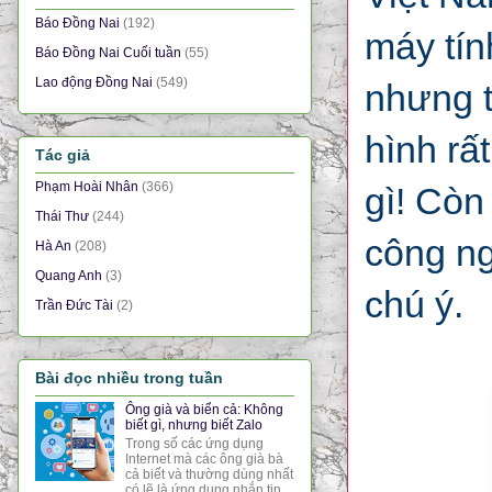
Báo Đồng Nai
(192)
máy tín
Báo Đồng Nai Cuối tuần
(55)
Lao động Đồng Nai
(549)
nhưng t
hình rấ
Tác giả
Phạm Hoài Nhân
(366)
gì! Còn
Thái Thư
(244)
công ng
Hà An
(208)
Quang Anh
(3)
chú ý.
Trần Đức Tài
(2)
Bài đọc nhiều trong tuần
Ông già và biển cả: Không
biết gì, nhưng biết Zalo
Trong số các ứng dụng
Internet mà các ông già bà
cả biết và thường dùng nhất
có lẽ là ứng dụng nhắn tin,