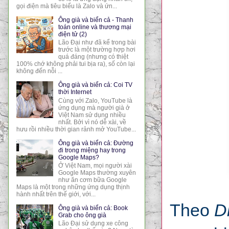
gọi điện mà tiêu biểu là Zalo và ứn...
Ông già và biển cả - Thanh
toán online và thương mại
điện tử (2)
Lão Đại như đã kể trong bài
trước là một trường hợp hơi
quá đáng (nhưng có thiệt
100% chớ không phải tui bịa ra), số còn lại
không đến nỗi ...
Ông già và biển cả: Coi TV
thời Internet
Cùng với Zalo, YouTube là
ứng dụng mà người già ở
Việt Nam sử dụng nhiều
nhất. Bởi vì nó dễ xài, về
hưu rồi nhiều thời gian rảnh mở YouTube...
Ông già và biển cả: Đường
đi trong miệng hay trong
Google Maps?
Ở Việt Nam, mọi người xài
Google Maps thường xuyên
như ăn cơm bữa Google
Maps là một trong những ứng dụng thịnh
hành nhất trên thế giới, với...
Theo
D
Ông già và biển cả: Book
Grab cho ông già
Lão Đại sử dụng xe công