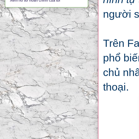
Xem hồ sơ hoàn chỉnh của tôi
người s
Trên Fa
phổ biế
chủ nhâ
thoại.