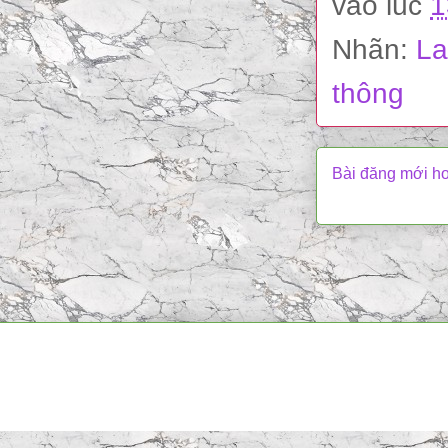
vào lúc
1
Nhãn:
La
thông
Bài đăng mới h