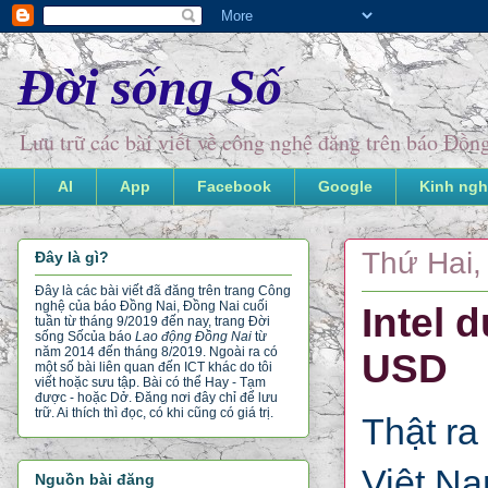
Đời sống Số
Lưu trữ các bài viết về công nghệ đăng trên báo Đồ
AI
App
Facebook
Google
Kinh ngh
Thứ Hai,
Đây là gì?
Đây là các bài viết đã đăng trên trang Công
nghệ của báo Đồng Nai, Đồng Nai cuối
Intel 
tuần từ tháng 9/2019 đến nay, trang Đời
sống Số
của báo
Lao động Đồng Nai
từ
năm 2014 đến tháng 8/2019. Ngoài ra có
USD
một số bài liên quan đến ICT khác do tôi
viết hoặc sưu tập. Bài có thể Hay - Tạm
được - hoặc Dở. Đăng nơi đây chỉ để lưu
trữ. Ai thích thì đọc, có khi cũng có giá trị.
Thật ra
Việt Na
Nguồn bài đăng