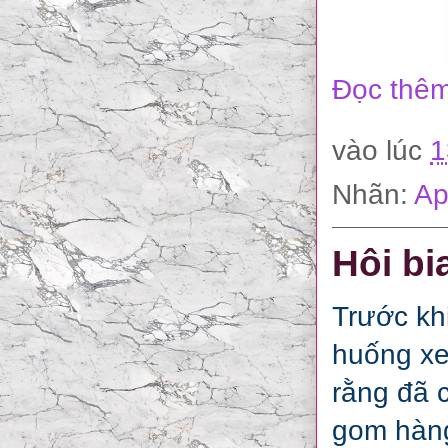
Đọc thêm
vào lúc
1
Nhãn:
Ap
Hôi bi
Trước kh
huống xe
rằng đã 
gom hàng