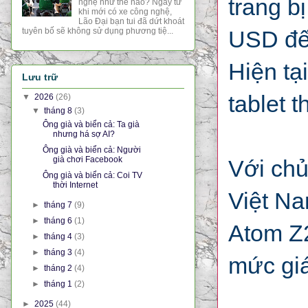
trang b
nghệ như thế nào? Ngay từ
khi mới có xe công nghệ,
Lão Đại bạn tui đã dứt khoát
USD đế
tuyên bố sẽ không sử dụng phương tiệ...
Hiện tại
Lưu trữ
tablet 
▼
2026
(26)
▼
tháng 8
(3)
Ông già và biển cả: Ta già
nhưng há sợ AI?
Ông già và biển cả: Người
già chơi Facebook
Với chủ
Ông già và biển cả: Coi TV
thời Internet
Việt Na
►
tháng 7
(9)
►
tháng 6
(1)
Atom Z2
►
tháng 4
(3)
►
tháng 3
(4)
mức gi
►
tháng 2
(4)
►
tháng 1
(2)
►
2025
(44)