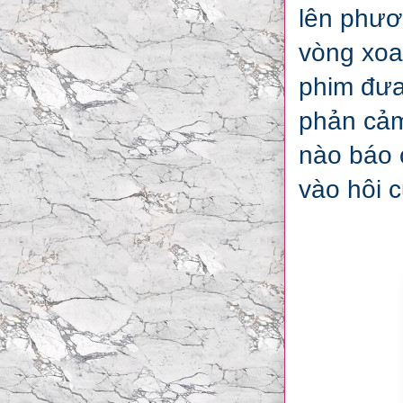
lên phươn
vòng xoa
phim đưa 
phản cảm
nào báo 
vào hôi c