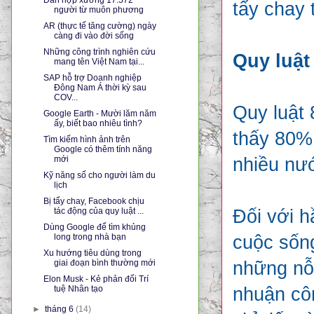
tẩy chay 
người từ muôn phương
AR (thực tế tăng cường) ngày
càng đi vào đời sống
Những công trình nghiên cứu
Quy luật
mang tên Việt Nam tại...
SAP hỗ trợ Doanh nghiệp
Đông Nam Á thời kỳ sau
COV...
Quy luật 
Google Earth - Mười lăm năm
ấy, biết bao nhiêu tình?
thấy 80%
Tìm kiếm hình ảnh trên
Google có thêm tính năng
mới
nhiều nướ
Kỹ năng số cho người làm du
lịch
Bị tẩy chay, Facebook chịu
tác động của quy luật ...
Đối với h
Dùng Google để tìm khủng
long trong nhà bạn
cuộc sốn
Xu hướng tiêu dùng trong
giai đoạn bình thường mới
những nỗ 
Elon Musk - Kẻ phản đối Trí
tuệ Nhân tạo
nhuận côn
►
tháng 6
(14)