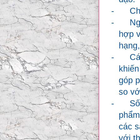
-
Ch
-
Ng
hợp v
hạng,
-
Cá
khiến
góp p
so vớ
-
Số
phẩm 
các s
với t