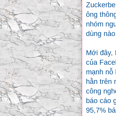
Zuckerber
ông thông
nhóm ngư
dùng nào
Mới đây, 
của Faceb
mạnh nỗ 
hằn trên 
công nghệ
báo cáo 
95,7% báo