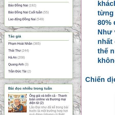
khác
Báo Đồng Nai
(192)
từng 
Báo Đồng Nai Cuối tuần
(55)
Lao động Đồng Nai
(549)
80% 
Như v
Tác giả
nhất
Phạm Hoài Nhân
(365)
thế 
Thái Thư
(244)
Hà An
(208)
không
Quang Anh
(3)
Trần Đức Tài
(2)
Chiến dị
Bài đọc nhiều trong tuần
Ông già và biển cả - Thanh
toán online và thương mại
điện tử (2)
Lão Đại như đã kể trong bài
trước là một trường hợp hơi
quá đáng (nhưng có thiệt