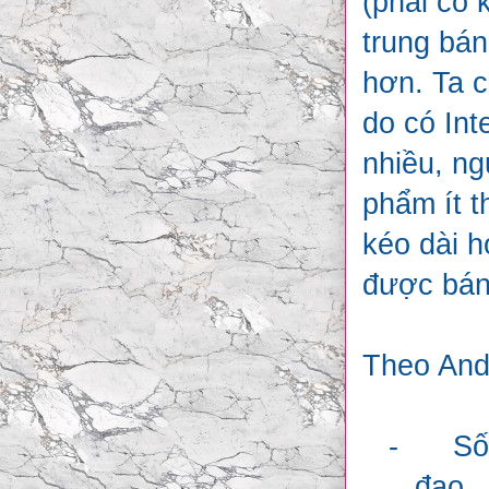
(phải có 
trung bá
hơn. Ta c
do có Int
nhiều, ng
phẩm ít t
kéo dài h
được bán
Theo Ande
-
Số
đạo.