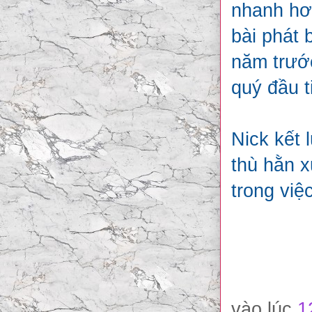
nhanh hơ
bài phát 
năm trước
quý đầu t
Nick kết 
thù hằn x
trong việ
vào lúc
1