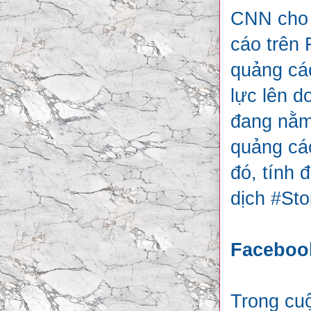
CNN cho b
cáo trên
quảng cá
lực lên d
đang nằm
quảng cáo
đó, tính 
dịch #Sto
Faceboo
Trong cuộ