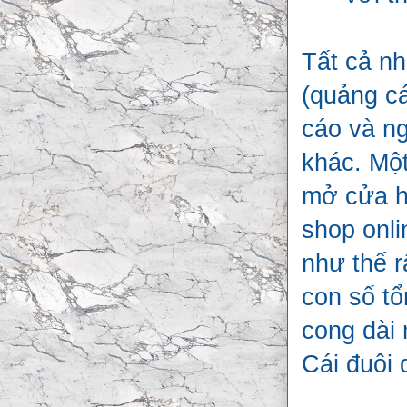
Tất cả n
(quảng cá
cáo và ng
khác. Một
mở cửa hà
shop onl
như thế r
con số t
cong dài 
Cái đuôi 