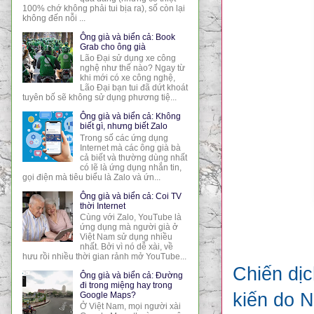
100% chớ không phải tui bịa ra), số còn lại
không đến nỗi ...
Ông già và biển cả: Book
Grab cho ông già
Lão Đại sử dụng xe công
nghệ như thế nào? Ngay từ
khi mới có xe công nghệ,
Lão Đại bạn tui đã dứt khoát
tuyên bố sẽ không sử dụng phương tiệ...
Ông già và biển cả: Không
biết gì, nhưng biết Zalo
Trong số các ứng dụng
Internet mà các ông già bà
cả biết và thường dùng nhất
có lẽ là ứng dụng nhắn tin,
gọi điện mà tiêu biểu là Zalo và ứn...
Ông già và biển cả: Coi TV
thời Internet
Cùng với Zalo, YouTube là
ứng dụng mà người già ở
Việt Nam sử dụng nhiều
nhất. Bởi vì nó dễ xài, về
hưu rồi nhiều thời gian rảnh mở YouTube...
Chiến dịc
Ông già và biển cả: Đường
đi trong miệng hay trong
kiến ​​do
Google Maps?
Ở Việt Nam, mọi người xài