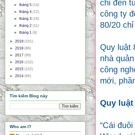
chỉ đến t
►
tháng 5
(14)
công ty đ
►
tháng 4
(12)
►
tháng 3
(16)
80/20 ch
►
tháng 2
(11)
►
tháng 1
(9)
►
2019
(101)
Quy luật 
►
2018
(86)
►
2017
(99)
nhà quản 
►
2016
(102)
công nghệ
►
2015
(102)
►
2014
(96)
mới, phần
Tìm kiếm Blog này
Quy luật 
“Cái đuôi
Who am I?