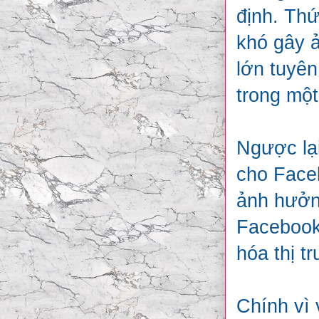
định. Thứ
khó gây 
lớn tuyê
trong mộ
Ngược lại
cho Faceb
ảnh hưởng
Facebook 
hóa thị 
Chính vì