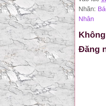
Nhãn:
Bá
Nhân
Không 
Đăng n