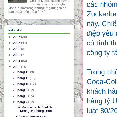
Google Maps thường xuyên
các nhóm
như ăn cơm bữa Google
Maps là một trong những ứng dụng thịnh
hành nhất trên thế giới, với...
Zuckerber
này. Chiế
Lưu trữ
điệp yêu
►
2026
(25)
có tính t
►
2025
(44)
►
2024
(3)
công ty t
►
2022
(7)
►
2021
(53)
▼
2020
(151)
Trong nhữ
►
tháng 12
(9)
►
tháng 11
(15)
Coca-Cola
►
tháng 10
(12)
khách hàn
►
tháng 9
(12)
►
tháng 8
(15)
hàng tỷ U
▼
tháng 7
(12)
Tốc độ Internet tại Việt Nam:
luật 80/2
Không tệ, nhưng chưa...
Dàn hợp xướng 17.572