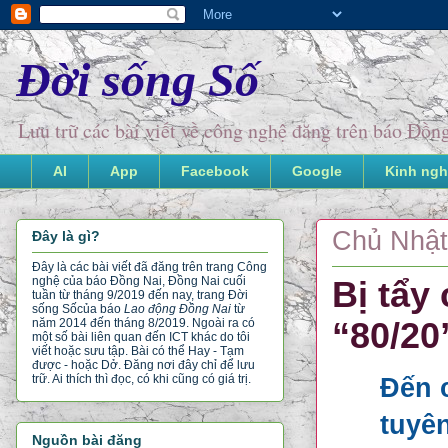
Đời sống Số
Lưu trữ các bài viết về công nghệ đăng trên báo Đồ
AI
App
Facebook
Google
Kinh ngh
Chủ Nhật
Đây là gì?
Đây là các bài viết đã đăng trên trang Công
nghệ của báo Đồng Nai, Đồng Nai cuối
Bị tẩy
tuần từ tháng 9/2019 đến nay, trang Đời
sống Số
của báo
Lao động Đồng Nai
từ
“80/20
năm 2014 đến tháng 8/2019. Ngoài ra có
một số bài liên quan đến ICT khác do tôi
viết hoặc sưu tập. Bài có thể Hay - Tạm
được - hoặc Dở. Đăng nơi đây chỉ để lưu
trữ. Ai thích thì đọc, có khi cũng có giá trị.
Đến c
tuyê
Nguồn bài đăng