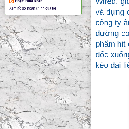
Wired, gi
Phạm Hoài Nhân
Xem hồ sơ hoàn chỉnh của tôi
và dựng 
công ty â
đường co
phẩm hit 
dốc xuốn
kéo dài l