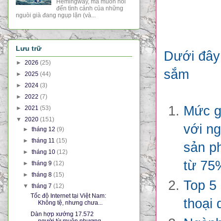
Hemingway, mà muốn nói
đến tình cảnh của những
nguòi già đang ngụp lặn (và...
Lưu trữ
Dưới đây 
►
2026
(25)
sắm
►
2025
(44)
►
2024
(3)
►
2022
(7)
Mức gi
►
2021
(53)
▼
2020
(151)
với n
►
tháng 12
(9)
►
tháng 11
(15)
sản p
►
tháng 10
(12)
từ 75
►
tháng 9
(12)
►
tháng 8
(15)
Top 5 
▼
tháng 7
(12)
Tốc độ Internet tại Việt Nam:
thoại 
Không tệ, nhưng chưa...
Dàn hợp xướng 17.572
người từ muôn phương