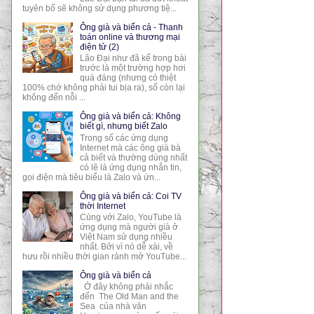
tuyên bố sẽ không sử dụng phương tiệ...
Ông già và biển cả - Thanh
toán online và thương mại
điện tử (2)
Lão Đại như đã kể trong bài
trước là một trường hợp hơi
quá đáng (nhưng có thiệt
100% chớ không phải tui bịa ra), số còn lại
không đến nỗi ...
Ông già và biển cả: Không
biết gì, nhưng biết Zalo
Trong số các ứng dụng
Internet mà các ông già bà
cả biết và thường dùng nhất
có lẽ là ứng dụng nhắn tin,
gọi điện mà tiêu biểu là Zalo và ứn...
Ông già và biển cả: Coi TV
thời Internet
Cùng với Zalo, YouTube là
ứng dụng mà người già ở
Việt Nam sử dụng nhiều
nhất. Bởi vì nó dễ xài, về
hưu rồi nhiều thời gian rảnh mở YouTube...
Ông già và biển cả
Ở đây không phải nhắc
đến The Old Man and the
Sea của nhà văn