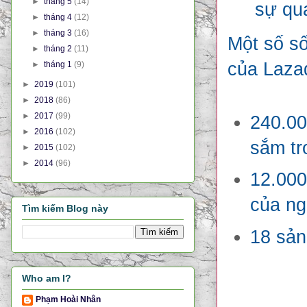
►
tháng 5
(14)
sự qu
►
tháng 4
(12)
►
tháng 3
(16)
Một số số
►
tháng 2
(11)
của Laza
►
tháng 1
(9)
►
2019
(101)
►
2018
(86)
►
2017
(99)
240.00
►
2016
(102)
sắm tr
►
2015
(102)
►
2014
(96)
12.000
của ng
Tìm kiếm Blog này
18 sản
Who am I?
Phạm Hoài Nhân