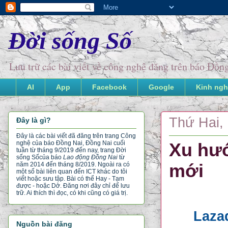
Đời sống Số
Lưu trữ các bài viết về công nghệ đăng trên báo Đồ
AI
App
Facebook
Google
Kinh ngh
Thứ Hai, 
Đây là gì?
Đây là các bài viết đã đăng trên trang Công
nghệ của báo Đồng Nai, Đồng Nai cuối
Xu hướ
tuần từ tháng 9/2019 đến nay, trang Đời
sống Số
của báo
Lao động Đồng Nai
từ
mới
năm 2014 đến tháng 8/2019. Ngoài ra có
một số bài liên quan đến ICT khác do tôi
viết hoặc sưu tập. Bài có thể Hay - Tạm
được - hoặc Dở. Đăng nơi đây chỉ để lưu
trữ. Ai thích thì đọc, có khi cũng có giá trị.
Laza
Nguồn bài đăng