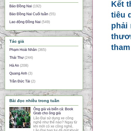
Kết 
Báo Đồng Nai
(192)
tiêu
Báo Đồng Nai Cuối tuần
(55)
Lao động Đồng Nai
(549)
phải
thươ
Tác giả
tham 
Phạm Hoài Nhân
(365)
Thái Thư
(244)
Hà An
(208)
Quang Anh
(3)
Trần Đức Tài
(2)
Bài đọc nhiều trong tuần
Ông già và biển cả: Book
Grab cho ông già
Lão Đại sử dụng xe công
nghệ như thế nào? Ngay từ
khi mới có xe công nghệ,
Lão Đại bạn tui đã dứt khoát