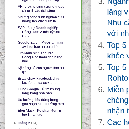
Ngành
AR (thực tế tăng cường) ngày
lắng v
càng đi vào đời sống
Những công trình nghiên cứu
Nhu cầ
mang tên Việt Nam tại...
SAP hỗ trợ Doanh nghiệp
với n
Đông Nam Á thời kỳ sau
COV...
Google Earth - Mười lăm năm
Top 5
ấy, biết bao nhiêu tình?
Tìm kiếm hình ảnh trên
khỏe v
Google có thêm tính năng
mới
Top 5 
Kỹ năng số cho người làm du
lịch
Rohto,
Bị tẩy chay, Facebook chịu
tác động của quy luật ...
Miễn 
Dùng Google để tìm khủng
long trong nhà bạn
chóng
Xu hướng tiêu dùng trong
giai đoạn bình thường mới
nhận t
Elon Musk - Kẻ phản đối Trí
tuệ Nhân tạo
Các ho
►
tháng 6
(14)