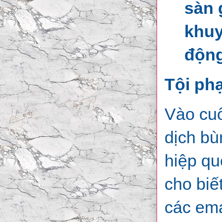
sàn 
khuy
động
Tội phạ
Vào cuố
dịch bù
hiệp qu
cho biế
các ema