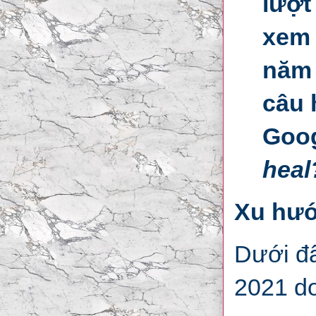
lượt
xem 
năm 
câu 
Goog
heal
Xu hướ
Dưới đâ
2021 do