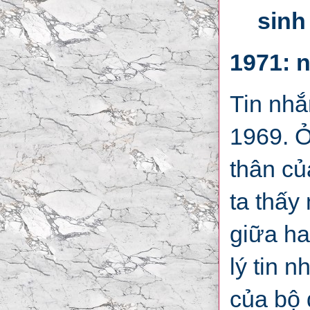
sinh
1971: 
Tin nhắ
1969. Ở
thân củ
ta thấ
giữa ha
lý tin 
của bộ 