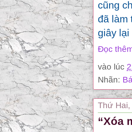
cũng ch
đã làm 
giây lạ
Đọc thêm
vào lúc
2
Nhãn:
Bá
Thứ Hai,
“Xóa m