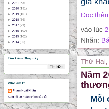
gia khả
►
2021
(53)
►
2020
(151)
Đọc thêm
►
2019
(101)
►
2018
(86)
►
2017
(99)
vào lúc
2
►
2016
(102)
►
2015
(102)
Nhãn:
Bá
►
2014
(96)
Tìm kiếm Blog này
Thứ Hai,
Năm 20
thươn
Who am I?
Phạm Hoài Nhân
Mỗi 
Xem hồ sơ hoàn chỉnh của tôi