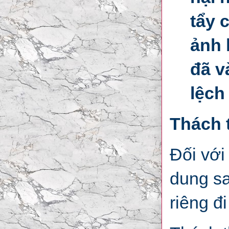
tẩy 
ảnh 
đã v
lệch
Thách 
Đối với
dung sa
riêng đ