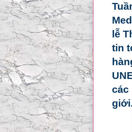
Tuần
Medi
lễ 
tin 
hàn
UNE
các 
giới