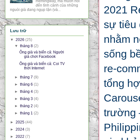
Hemingway, mà muốn nói
đến tình cảnh của những
2021 Re
nguòi già đang ngụp lặn (và...
sự tiêu
Lưu trữ
nhằm nê
▼
2026
(25)
▼
tháng 8
(2)
sống bề
Ông già và biển cả: Người
già chơi Facebook
Ông già và biển cả: Coi TV
re-com
thời Internet
►
tháng 7
(9)
tổng hợ
►
tháng 6
(1)
►
tháng 4
(3)
Carouse
►
tháng 3
(4)
►
tháng 2
(4)
trường 
►
tháng 1
(2)
►
2025
(44)
Philipp
►
2024
(3)
►
2022
(7)