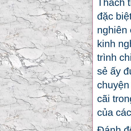
Thách t
đặc biệ
nghiên 
kinh ng
trình c
sẻ ấy đ
chuyện 
cãi tro
của các
Đánh đổ