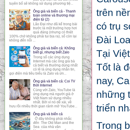
tuyên bố sẽ không sử dụng phương tiệ...
trên nề
Ông già và biển cả - Thanh
toán online và thương mại
điện tử (2)
có trụ 
Lão Đại như đã kể trong bài
trước là một trường hợp hơi
quá đáng (nhưng có thiệt
Đài Lo
100% chớ không phải tui bịa ra), số còn lại
không đến nỗi ...
Ông già và biển cả: Không
Tại Việ
biết gì, nhưng biết Zalo
Trong số các ứng dụng
Internet mà các ông già bà
Tốt là 
cả biết và thường dùng nhất
có lẽ là ứng dụng nhắn tin,
gọi điện mà tiêu biểu là Zalo và ứn...
nay, Ca
Ông già và biển cả: Coi TV
thời Internet
Cùng với Zalo, YouTube là
những t
ứng dụng mà người già ở
Việt Nam sử dụng nhiều
nhất. Bởi vì nó dễ xài, về
triển n
hưu rồi nhiều thời gian rảnh mở YouTube...
Ông già và biển cả
Ở đây không phải nhắc
Trong 
đến The Old Man and the
Sea của nhà văn