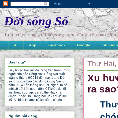
Đời sống Số
Lưu trữ các bài viết về công nghệ đăng trên báo Đồ
AI
App
Facebook
Google
Kinh ngh
Thứ Hai,
Đây là gì?
Đây là các bài viết đã đăng trên trang Công
nghệ của báo Đồng Nai, Đồng Nai cuối
Xu hư
tuần từ tháng 9/2019 đến nay, trang Đời
sống Số
của báo
Lao động Đồng Nai
từ
năm 2014 đến tháng 8/2019. Ngoài ra có
ra sao
một số bài liên quan đến ICT khác do tôi
viết hoặc sưu tập. Bài có thể Hay - Tạm
được - hoặc Dở. Đăng nơi đây chỉ để lưu
trữ. Ai thích thì đọc, có khi cũng có giá trị.
Thư
chón
Nguồn bài đăng