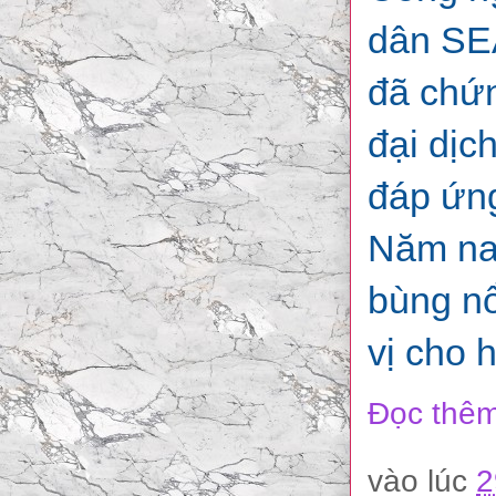
dân SEA
đã chứn
đại dịc
đáp ứng
Năm nay
bùng nổ
vị cho 
Đọc thêm
vào lúc
2