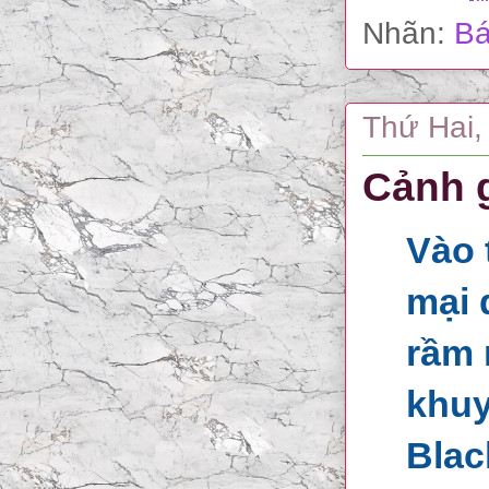
Nhãn:
Bá
Thứ Hai,
Cảnh 
Vào 
mại 
rầm 
khuy
Blac