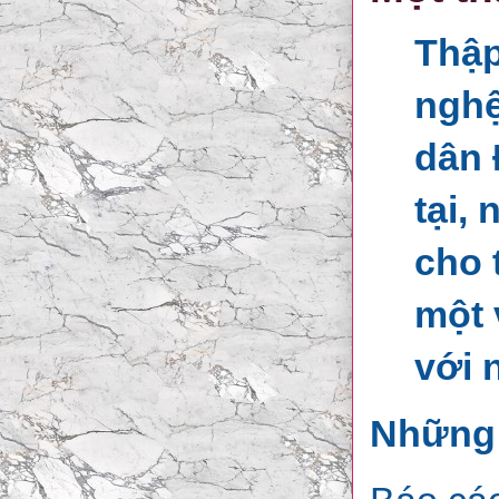
Thập
nghệ
dân 
tại,
cho 
một 
với 
Những 