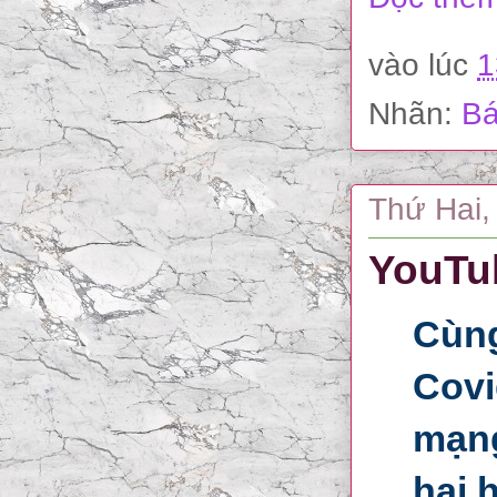
vào lúc
1
Nhãn:
Bá
Thứ Hai,
YouTub
Cùng
Covi
mạng
hại 