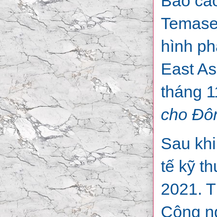
Báo cá
Temasek
hình ph
East As
tháng 1
cho Đô
Sau khi
tế kỹ t
2021. T
Công ng