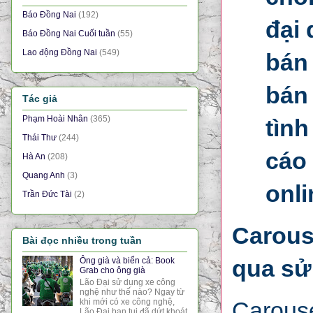
Báo Đồng Nai
(192)
đại
Báo Đồng Nai Cuối tuần
(55)
Lao động Đồng Nai
(549)
bán
bán
Tác giả
Phạm Hoài Nhân
(365)
tình
Thái Thư
(244)
cáo
Hà An
(208)
Quang Anh
(3)
onl
Trần Đức Tài
(2)
Carous
Bài đọc nhiều trong tuần
qua sử
Ông già và biển cả: Book
Grab cho ông già
Lão Đại sử dụng xe công
nghệ như thế nào? Ngay từ
khi mới có xe công nghệ,
Carouse
Lão Đại bạn tui đã dứt khoát