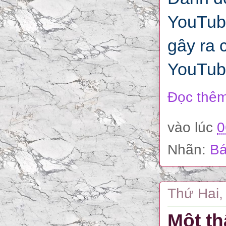
YouTube
gây ra 
YouTube
Đọc thêm
vào lúc
0
Nhãn:
Bá
Thứ Hai,
Một th