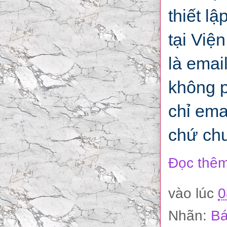
thiết lậ
tại Việ
là email
không p
chỉ ema
chứ ch
Đọc thêm
vào lúc
0
Nhãn:
Bá