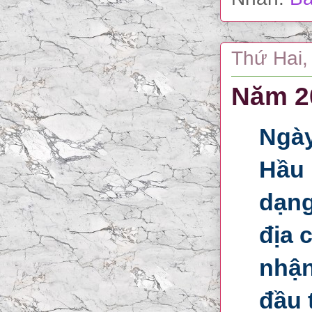
Thứ Hai,
Năm 20
Ngày
Hầu 
dạng
địa 
nhận
đầu 