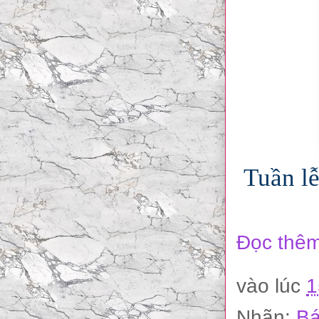
Tuần lễ
Đọc thêm
vào lúc
1
Nhãn:
Bá