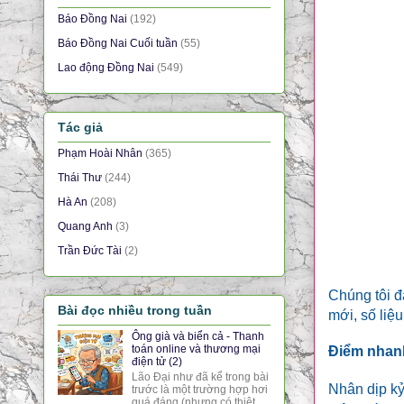
Báo Đồng Nai
(192)
Báo Đồng Nai Cuối tuần
(55)
Lao động Đồng Nai
(549)
Tác giả
Phạm Hoài Nhân
(365)
Thái Thư
(244)
Hà An
(208)
Quang Anh
(3)
Trần Đức Tài
(2)
Chúng tôi đ
Bài đọc nhiều trong tuần
mới, số liệ
Ông già và biển cả - Thanh
toán online và thương mại
Điểm nhanh
điện tử (2)
Lão Đại như đã kể trong bài
Nhân dịp k
trước là một trường hợp hơi
quá đáng (nhưng có thiệt