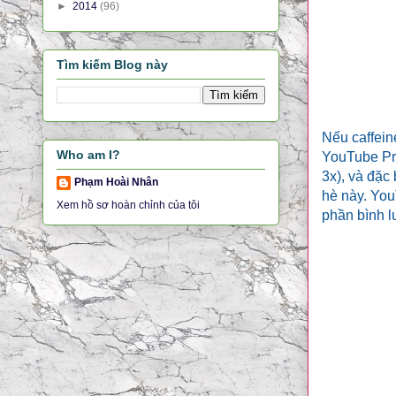
►
2014
(96)
Tìm kiếm Blog này
Nếu caffein
Who am I?
YouTube Prem
3x), và đặc
Phạm Hoài Nhân
hè này. You
Xem hồ sơ hoàn chỉnh của tôi
phần bình l