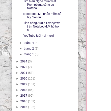
Tìm hiểu Nghệ thuật viết
Prompt qua công cụ
Notebo...
NotebookLM - phần mềm sổ
tay điện tử
Tính năng Audio Overviews
trên NotebookLM hỗ trợ
h...
YouTube tuổi hai mươi
►
tháng 4
(4)
►
tháng 2
(2)
►
tháng 1
(3)
►
2024
(3)
►
2022
(7)
►
2021
(53)
►
2020
(151)
►
2019
(101)
►
2018
(86)
►
2017
(99)
►
2016
(102)
►
2015
(102)