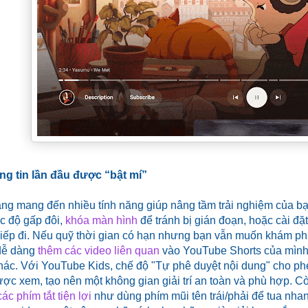
g tin lần đầu được “bật mí”
g mang đến nhiều tính năng giúp nâng tầm trải nghiệm của bạn:
c độ gấp đôi,
khóa màn hình
để tránh bị gián đoạn, hoặc cài đặ
iếp đi. Nếu quỹ thời gian có hạn nhưng bạn vẫn muốn khám ph
 dễ dàng
thêm các video liên quan
vào YouTube Shorts của mình, 
hác. Với YouTube Kids, chế độ "Tự phê duyệt nội dung" cho p
ợc xem, tạo nên một không gian giải trí an toàn và phù hợp. C
các phím tắt tiện lợi
như dùng phím mũi tên trái/phải để tua nhan