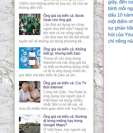
giây, đến n
100% chớ không phải tui bịa ra), số còn lại
không đến nỗi ...
bình mỗi ng
dấu 10 năm 
Ông già và biển cả: Book
Grab cho ông già
một điểm nh
Lão Đại sử dụng xe công
sự phản hồi
nghệ như thế nào? Ngay từ
khi mới có xe công nghệ,
hút của You
Lão Đại bạn tui đã dứt khoát
chỉ riêng n
tuyên bố sẽ không sử dụng phương tiệ...
Ông già và biển cả: Không
biết gì, nhưng biết Zalo
Trong số các ứng dụng
Internet mà các ông già bà
cả biết và thường dùng nhất
có lẽ là ứng dụng nhắn tin,
gọi điện mà tiêu biểu là Zalo và ứn...
Ông già và biển cả: Coi TV
thời Internet
Cùng với Zalo, YouTube là
ứng dụng mà người già ở
Việt Nam sử dụng nhiều
nhất. Bởi vì nó dễ xài, về
hưu rồi nhiều thời gian rảnh mở YouTube...
Ông già và biển cả: Đường
đi trong miệng hay trong
Google Maps?
Ở Việt Nam, mọi người xài