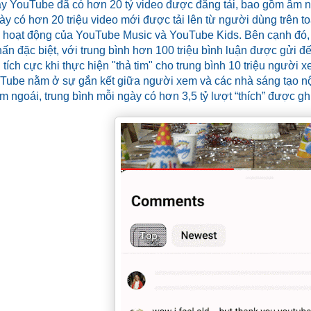
ay YouTube đã có hơn 20 tỷ video được đăng tải, bao gồm âm nh
ày có hơn 20 triệu video mới được tải lên từ người dùng trên 
hoạt động của YouTube Music và YouTube Kids. Bên cạnh đó, s
ấn đặc biệt, với trung bình hơn 100 triệu bình luận được gửi đ
 tích cực khi thực hiện "thả tim" cho trung bình 10 triệu người 
Tube nằm ở sự gắn kết giữa người xem và các nhà sáng tạo n
ăm ngoái, trung bình mỗi ngày có hơn 3,5 tỷ lượt “thích” được gh