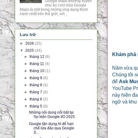
Google Maps thường xuyên
như ăn cơm bữa Google
Maps là một trong những ứng dụng thịnh
hành nhất trên thế giới, với...
Lưu trữ
►
2026
(25)
▼
2025
(44)
Khám phá 
►
tháng 12
(6)
►
tháng 11
(4)
Năm vừa qu
►
tháng 10
(1)
Chúng tôi s
►
tháng 9
(6)
để
Ask Mus
►
tháng 8
(4)
YouTube Pr
►
tháng 7
(6)
này hiện đa
►
tháng 6
(2)
ngữ và khu
▼
tháng 5
(6)
Những nội dung nổi bật tại
Sự kiện Google I/O 2025
Google tận dụng AI để hạn
chế lừa đảo qua Google
S...