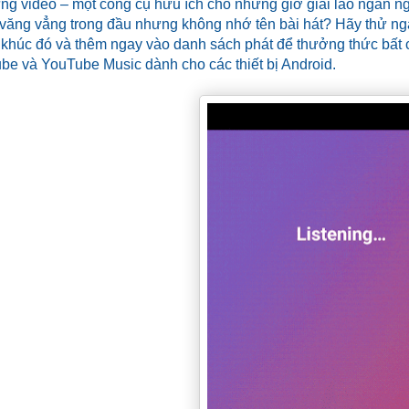
ng video – một công cụ hữu ích cho những giờ giải lao ngắn ng
văng vẳng trong đầu nhưng không nhớ tên bài hát? Hãy thử ng
 khúc đó và thêm ngay vào danh sách phát để thưởng thức bất c
e và YouTube Music dành cho các thiết bị Android.