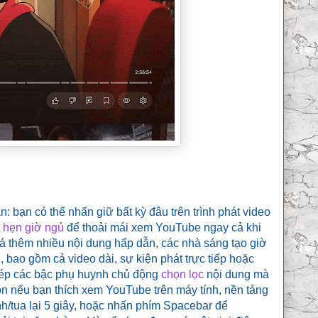
 bạn có thể nhấn giữ bất kỳ đâu trên trình phát video
t
hẹn giờ ngủ
để thoải mái xem YouTube ngay cả khi
á thêm nhiều nội dung hấp dẫn, các nhà sáng tạo giờ
bao gồm cả video dài, sự kiện phát trực tiếp hoặc
hép các bậc phụ huynh chủ động
chọn lọc
nội dung mà
òn nếu bạn thích xem YouTube trên máy tính, nền tảng
h/tua lại 5 giây, hoặc nhấn phím Spacebar để