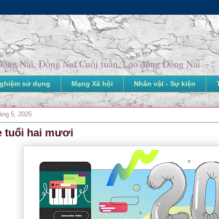
o Đồng Nai, Đồng Nai Cuối tuần, Lao động Đồng Nai
nghiệm sử dụng
Mạng Xã hội
Nhân vật - Sự kiện
áng 5, 2025
 tuổi hai mươi