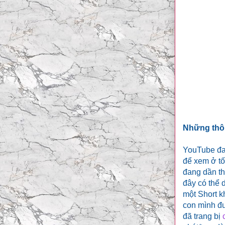
Những thôn
YouTube đan
để xem ở tố
đang dần th
đây có thể
một Short k
con mình đư
đã trang bị