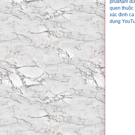
phát/tạm dừ
quen thuộc 
xác định ca
dụng YouTub