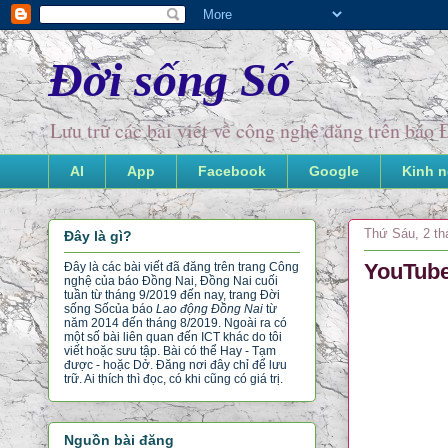
Đời sống Số
Lưu trữ các bài viết về công nghệ đăng trên bá
AI
App
Facebook
Google
Kinh 
Thứ Sáu, 2 th
Đây là gì?
YouTube
Đây là các bài viết đã đăng trên trang Công
nghệ của báo Đồng Nai, Đồng Nai cuối
tuần từ tháng 9/2019 đến nay, trang Đời
sống Số
của báo
Lao động Đồng Nai
từ
năm 2014 đến tháng 8/2019. Ngoài ra có
một số bài liên quan đến ICT khác do tôi
viết hoặc sưu tập. Bài có thể Hay - Tạm
được - hoặc Dở. Đăng nơi đây chỉ để lưu
trữ. Ai thích thì đọc, có khi cũng có giá trị.
Nguồn bài đăng