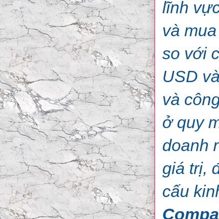
lĩnh vự
và mua
so với 
USD vào
và công
ở quy m
doanh n
giá trị
cấu kin
Compa