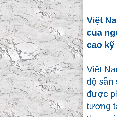
Việt N
của ngư
cao kỹ
Việt Na
độ sẵn 
được ph
tương t