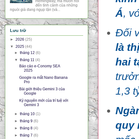
Hemingway, mà muốn nói
đến tình cảnh của những
Á
, v
nguòi già đang ngụp lặn (và...
Đối 
Lưu trữ
►
2026
(25)
là t
▼
2025
(44)
►
tháng 12
(6)
hai 
▼
tháng 11
(4)
Báo cáo e-Conomy SEA
2025
trưở
Google ra mắt Nano Banana
Pro
1,3 t
Bài giới thiệu Gemini 3 của
Google
Kỷ nguyên mới của trí tuệ với
Gemini 3
Ngàn
►
tháng 10
(1)
►
tháng 9
(6)
quy 
►
tháng 8
(4)
►
tháng 7
(6)