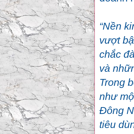
“Nền ki
vượt bậ
chắc đà
và nhữn
Trong b
như một
Đông Na
tiêu dù