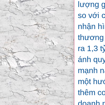
lượng g
so với 
nhận hì
thương 
ra 1,3 
ánh quy
mạnh nà
một hướ
thêm cơ
doanh n