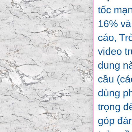
tốc mạn
16% và
cáo, Tr
video t
dung nà
cầu (cá
dùng ph
trọng đ
góp đán