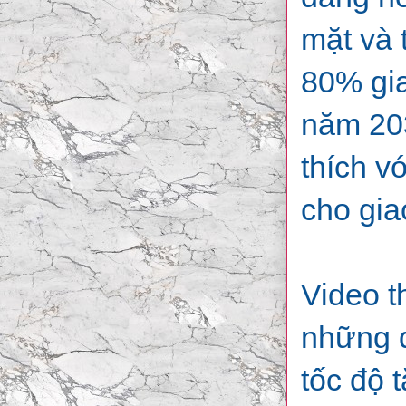
mặt và 
80% gia
năm 203
thích v
cho gia
Video t
những đ
tốc độ 