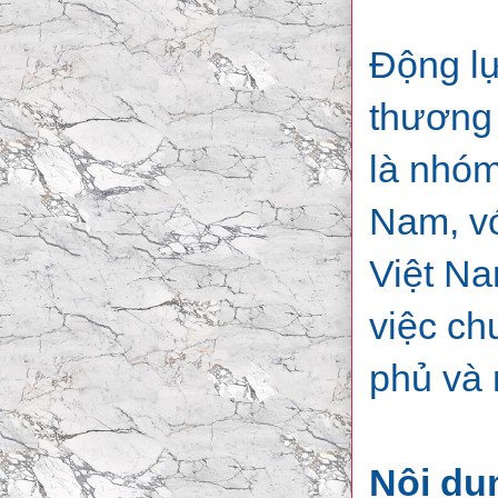
Động lự
thương 
là nhóm
Nam, vớ
Việt Na
việc ch
phủ và 
Nội du