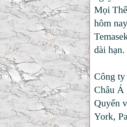
Mọi Thế 
hôm nay 
Temasek
dài hạn.
Công ty 
Châu Á 
Quyến v
York, Pa