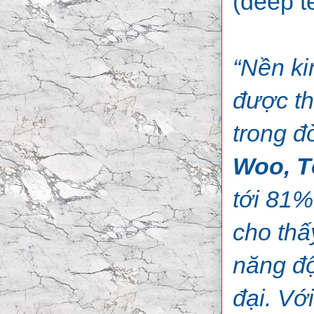
(deep t
“Nền ki
được th
trong đ
Woo, T
tới 81%
cho thấ
năng độ
đại. Vớ