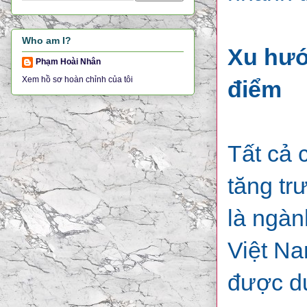
Who am I?
Xu hướ
Phạm Hoài Nhân
Xem hồ sơ hoàn chỉnh của tôi
điểm
Tất cả 
tăng tr
là ngàn
Việt Na
được dự