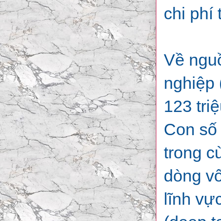
chi phí
Về nguồ
nghiệp 
123 tri
Con số 
trong c
dòng vố
lĩnh vự