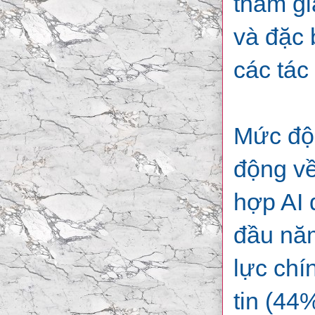
tham gi
và đặc 
các tác
Mức độ 
động về
hợp AI 
đầu năm
lực chí
tin (44