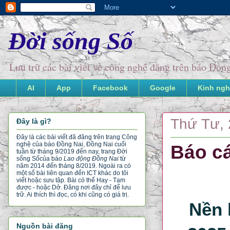
Đời sống Số
Lưu trữ các bài viết về công nghệ đăng trên báo Đồ
AI
App
Facebook
Google
Kinh ngh
Thứ Tư, 
Đây là gì?
Đây là các bài viết đã đăng trên trang Công
nghệ của báo Đồng Nai, Đồng Nai cuối
Báo c
tuần từ tháng 9/2019 đến nay, trang Đời
sống Số
của báo
Lao động Đồng Nai
từ
năm 2014 đến tháng 8/2019. Ngoài ra có
một số bài liên quan đến ICT khác do tôi
viết hoặc sưu tập. Bài có thể Hay - Tạm
được - hoặc Dở. Đăng nơi đây chỉ để lưu
trữ. Ai thích thì đọc, có khi cũng có giá trị.
Nền 
Nguồn bài đăng