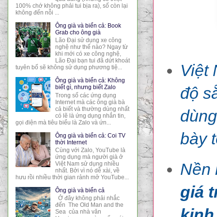
100% chớ không phải tui bịa ra), số còn lại
không đến nỗi ...
Ông già và biển cả: Book
Grab cho ông già
Lão Đại sử dụng xe công
nghệ như thế nào? Ngay từ
khi mới có xe công nghệ,
Lão Đại bạn tui đã dứt khoát
Việt
tuyên bố sẽ không sử dụng phương tiệ...
Ông già và biển cả: Không
độ s
biết gì, nhưng biết Zalo
Trong số các ứng dụng
Internet mà các ông già bà
cả biết và thường dùng nhất
dùng
có lẽ là ứng dụng nhắn tin,
gọi điện mà tiêu biểu là Zalo và ứn...
bày t
Ông già và biển cả: Coi TV
thời Internet
Cùng với Zalo, YouTube là
ứng dụng mà người già ở
Nền 
Việt Nam sử dụng nhiều
nhất. Bởi vì nó dễ xài, về
hưu rồi nhiều thời gian rảnh mở YouTube...
giá 
Ông già và biển cả
Ở đây không phải nhắc
đến The Old Man and the
kinh
Sea của nhà văn