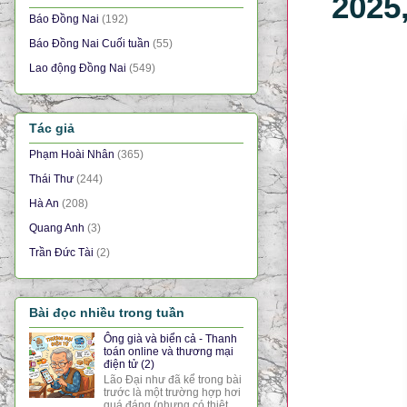
2025
Báo Đồng Nai
(192)
Báo Đồng Nai Cuối tuần
(55)
Lao động Đồng Nai
(549)
Tác giả
Phạm Hoài Nhân
(365)
Thái Thư
(244)
Hà An
(208)
Quang Anh
(3)
Trần Đức Tài
(2)
Bài đọc nhiều trong tuần
Ông già và biển cả - Thanh
toán online và thương mại
điện tử (2)
Lão Đại như đã kể trong bài
trước là một trường hợp hơi
quá đáng (nhưng có thiệt