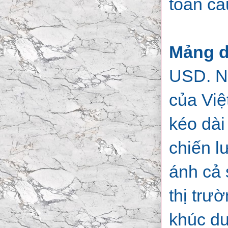
toàn cầ
Mảng d
USD. Ng
của Vi
kéo dài
chiến l
ánh cả 
thị trư
khúc du 