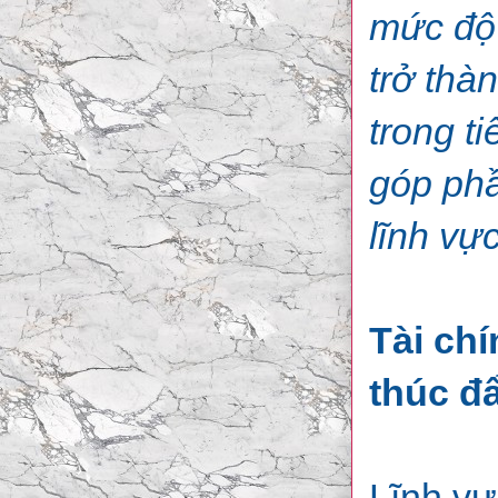
mức độ 
trở thà
trong t
góp phầ
lĩnh vực
Tài ch
thúc đ
Lĩnh vự