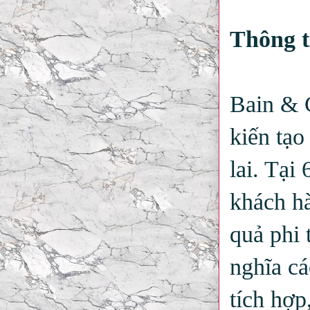
Thông 
Bain & C
kiến tạo
lai. Tại
khách hà
quả phi 
nghĩa c
tích hợp