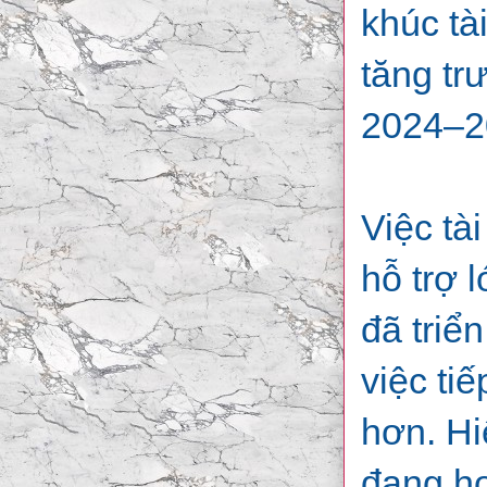
khúc tà
tăng tr
2024–2
Việc tà
hỗ trợ 
đã triể
việc ti
hơn. Hi
đang ho