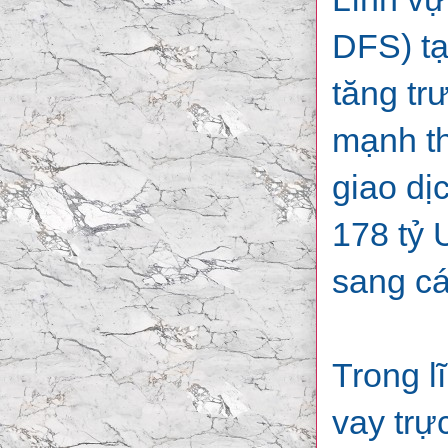
DFS) tạ
tăng tr
mạnh th
giao dị
178 tỷ
sang cá
Trong l
vay trự