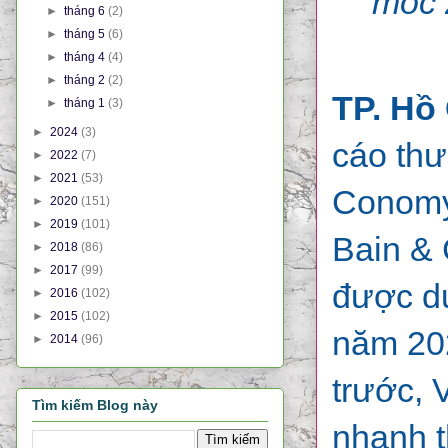
mốc 
►
tháng 6
(2)
►
tháng 5
(6)
►
tháng 4
(4)
►
tháng 2
(2)
TP. Hồ
►
tháng 1
(3)
►
2024
(3)
cáo th
►
2022
(7)
►
2021
(53)
Conomy
►
2020
(151)
►
2019
(101)
Bain & 
►
2018
(86)
►
2017
(99)
được dự
►
2016
(102)
►
2015
(102)
năm 20
►
2014
(96)
trước, 
Tìm kiếm Blog này
nhanh t