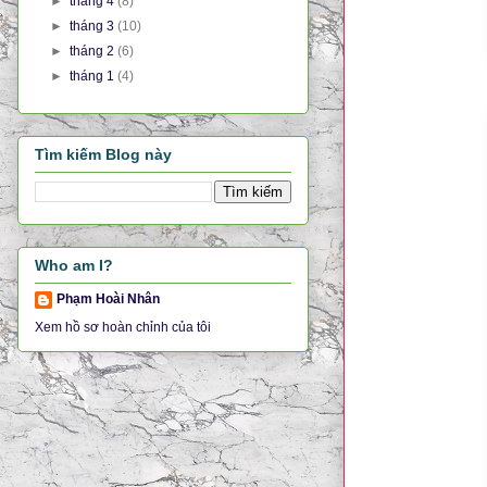
►
tháng 4
(8)
►
tháng 3
(10)
►
tháng 2
(6)
►
tháng 1
(4)
Tìm kiếm Blog này
Who am I?
Phạm Hoài Nhân
Xem hồ sơ hoàn chỉnh của tôi