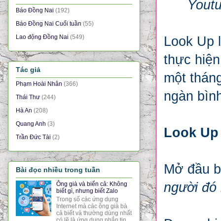
Youtu
Báo Đồng Nai
(192)
Báo Đồng Nai Cuối tuần
(55)
Lao động Đồng Nai
(549)
Look Up l
thực hiệ
Tác giả
một tháng
Phạm Hoài Nhân
(366)
ngàn bình
Thái Thư
(244)
Hà An
(208)
Quang Anh
(3)
Look Up 
Trần Đức Tài
(2)
Mở đầu b
Bài đọc nhiều trong tuần
người đó 
Ông già và biển cả: Không
biết gì, nhưng biết Zalo
Trong số các ứng dụng
Internet mà các ông già bà
cả biết và thường dùng nhất
có lẽ là ứng dụng nhắn tin,