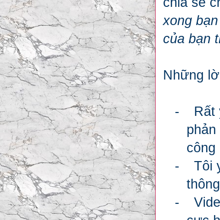
chia sẻ c
xong bạn
của bạn 
Những lời
-
Rất 
phản 
công 
-
Tôi 
thông
-
Vide