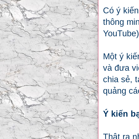
Có ý kiến
thông min
YouTube)
Một ý kiế
và đưa vi
chia sẻ, 
quảng cáo
Ý kiến b
Thật ra n