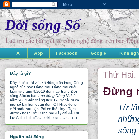
Đời sống Số
Lưu trữ các bài viết về công nghệ đăng trên báo Đồ
AI
App
Facebook
Google
Kinh ngh
Thứ Hai, 
Đây là gì?
Đây là các bài viết đã đăng trên trang Công
nghệ của báo Đồng Nai, Đồng Nai cuối
Đừng n
tuần từ tháng 9/2019 đến nay, trang Đời
sống Số
của báo
Lao động Đồng Nai
từ
năm 2014 đến tháng 8/2019. Ngoài ra có
một số bài liên quan đến ICT khác do tôi
Từ lâ
viết hoặc sưu tập. Bài có thể Hay - Tạm
được - hoặc Dở. Đăng nơi đây chỉ để lưu
những
trữ. Ai thích thì đọc, có khi cũng có giá trị.
sống 
Nguồn bài đăng