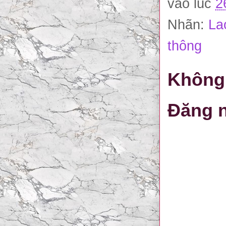
vào lúc
2
Nhãn:
La
thông
Không 
Đăng n