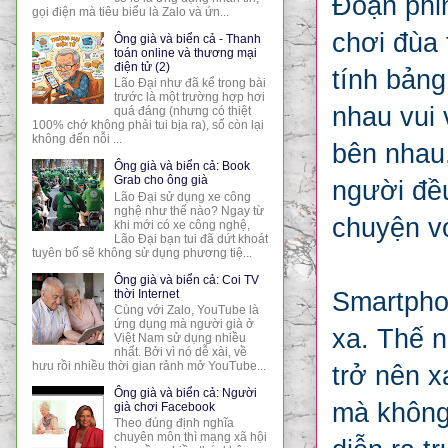
Đoạn phi
gọi điện mà tiêu biểu là Zalo và ứn...
chơi đùa 
Ông già và biển cả - Thanh
toán online và thương mại
điện tử (2)
tính bản
Lão Đại như đã kể trong bài
trước là một trường hợp hơi
nhau vui 
quá đáng (nhưng có thiệt
100% chớ không phải tui bịa ra), số còn lại
không đến nỗi ...
bên nhau,
Ông già và biển cả: Book
Grab cho ông già
người đều
Lão Đại sử dụng xe công
nghệ như thế nào? Ngay từ
chuyện v
khi mới có xe công nghệ,
Lão Đại bạn tui đã dứt khoát
tuyên bố sẽ không sử dụng phương tiệ...
Ông già và biển cả: Coi TV
thời Internet
Smartphon
Cùng với Zalo, YouTube là
ứng dụng mà người già ở
xa. Thế n
Việt Nam sử dụng nhiều
nhất. Bởi vì nó dễ xài, về
hưu rồi nhiều thời gian rảnh mở YouTube...
trở nên x
Ông già và biển cả: Người
mà không
già chơi Facebook
Theo đúng định nghĩa
chuyên môn thì mạng xã hội