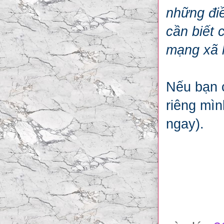
những điề
cần biết
mạng xã h
Nếu bạn
riêng mì
ngay).