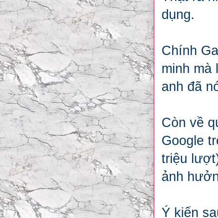
dụng.
Chính Gar
minh mà l
anh đã n
Còn về q
Google tr
triệu lượ
ảnh hưởn
Ý kiến s