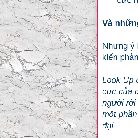
cực h
Và nhữn
Những ý k
kiến phản
Look Up q
cực của c
người rời
một phần 
đại
.