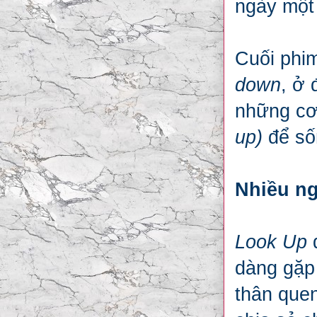
ngày một
Cuối phi
down
, ở 
những cơ
up)
để số
Nhiều ng
Look Up
dàng gặp 
thân quen