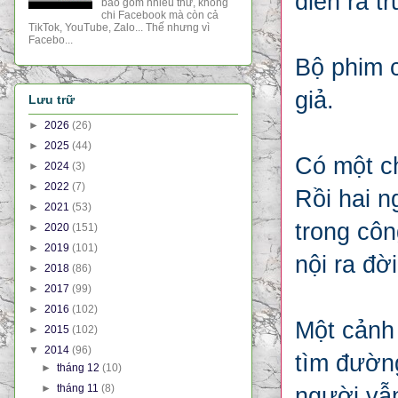
diễn ra t
bao gồm nhiều thứ, không
chi Facebook mà còn cả
TikTok, YouTube, Zalo... Thế nhưng vì
Facebo...
Bộ phim c
giả.
Lưu trữ
►
2026
(26)
►
2025
(44)
Có một ch
►
2024
(3)
►
2022
(7)
Rồi hai n
►
2021
(53)
trong côn
►
2020
(151)
►
2019
(101)
nội ra đờ
►
2018
(86)
►
2017
(99)
►
2016
(102)
Một cảnh 
►
2015
(102)
▼
2014
(96)
tìm đườn
►
tháng 12
(10)
►
tháng 11
(8)
người vẫn