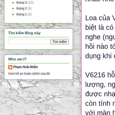
►
tháng 3
(10)
►
tháng 2
(6)
►
tháng 1
(4)
Loa của V
biệt là c
Tìm kiếm Blog này
nghe (ngư
hồi nào t
dụng khi 
Who am I?
Phạm Hoài Nhân
V6216 hỗ 
Xem hồ sơ hoàn chỉnh của tôi
lượng, n
được nhạc
còn tính 
với màn h