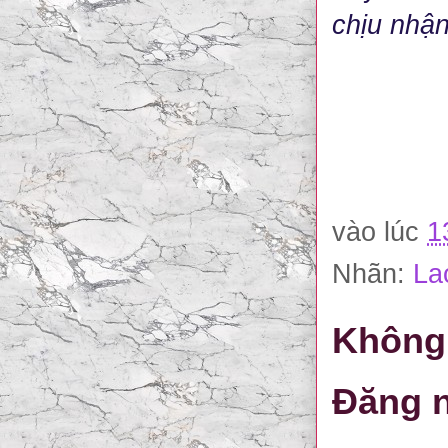
chịu nhận
vào lúc
1
Nhãn:
La
Không 
Đăng n