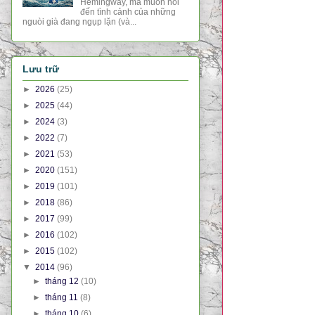
Hemingway, mà muốn nói
đến tình cảnh của những
nguòi già đang ngụp lặn (và...
Lưu trữ
►
2026
(25)
►
2025
(44)
►
2024
(3)
►
2022
(7)
►
2021
(53)
►
2020
(151)
►
2019
(101)
►
2018
(86)
►
2017
(99)
►
2016
(102)
►
2015
(102)
▼
2014
(96)
►
tháng 12
(10)
►
tháng 11
(8)
►
tháng 10
(6)