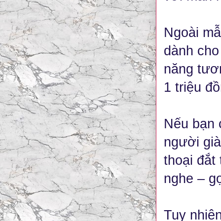
Ngoài mẫu
dành cho 
năng tươ
1 triệu đ
Nếu bạn c
người gi
thoại đắt
nghe – gọi
Tuy nhiê