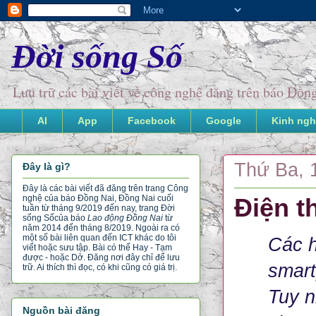
Đời sống Số
Lưu trữ các bài viết về công nghệ đăng trên báo Đồ
AI
App
Facebook
Google
Kinh ngh
Thứ Ba, 
Đây là gì?
Đây là các bài viết đã đăng trên trang Công
nghệ của báo Đồng Nai, Đồng Nai cuối
Điện t
tuần từ tháng 9/2019 đến nay, trang Đời
sống Số
của báo
Lao động Đồng Nai
từ
năm 2014 đến tháng 8/2019. Ngoài ra có
một số bài liên quan đến ICT khác do tôi
Các h
viết hoặc sưu tập. Bài có thể Hay - Tạm
được - hoặc Dở. Đăng nơi đây chỉ để lưu
smart
trữ. Ai thích thì đọc, có khi cũng có giá trị.
Tuy n
Nguồn bài đăng