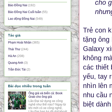
cho g
Báo Đồng Nai
(192)
nhưng
Báo Đồng Nai Cuối tuần
(55)
Lao động Đồng Nai
(549)
Trẻ con k
Tác giả
tặng ông
Phạm Hoài Nhân
(365)
Galaxy xi
Thái Thư
(244)
không màn
Hà An
(208)
Quang Anh
(3)
các thiết
Trần Đức Tài
(2)
yếu, tay 
nhìn lên 
Bài đọc nhiều trong tuần
nhu cầu n
Ông già và biển cả: Book
Grab cho ông già
Lão Đại sử dụng xe công
biệt dành
nghệ như thế nào? Ngay từ
khi mới có xe công nghệ,
Lão Đại bạn tui đã dứt khoát