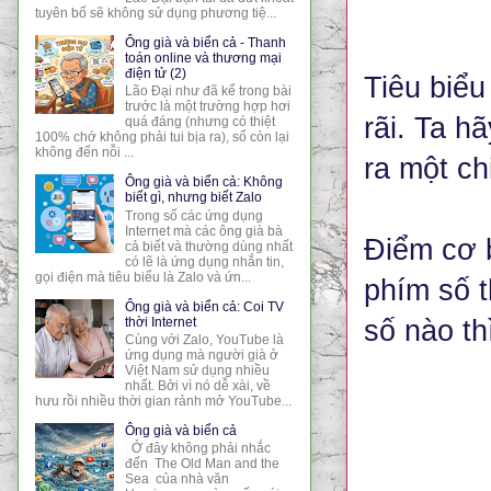
tuyên bố sẽ không sử dụng phương tiệ...
Ông già và biển cả - Thanh
toán online và thương mại
điện tử (2)
Tiêu biểu
Lão Đại như đã kể trong bài
trước là một trường hợp hơi
rãi. Ta h
quá đáng (nhưng có thiệt
100% chớ không phải tui bịa ra), số còn lại
không đến nỗi ...
ra một ch
Ông già và biển cả: Không
biết gì, nhưng biết Zalo
Trong số các ứng dụng
Internet mà các ông già bà
Điểm cơ b
cả biết và thường dùng nhất
có lẽ là ứng dụng nhắn tin,
gọi điện mà tiêu biểu là Zalo và ứn...
phím số t
Ông già và biển cả: Coi TV
thời Internet
số nào th
Cùng với Zalo, YouTube là
ứng dụng mà người già ở
Việt Nam sử dụng nhiều
nhất. Bởi vì nó dễ xài, về
hưu rồi nhiều thời gian rảnh mở YouTube...
Ông già và biển cả
Ở đây không phải nhắc
đến The Old Man and the
Sea của nhà văn