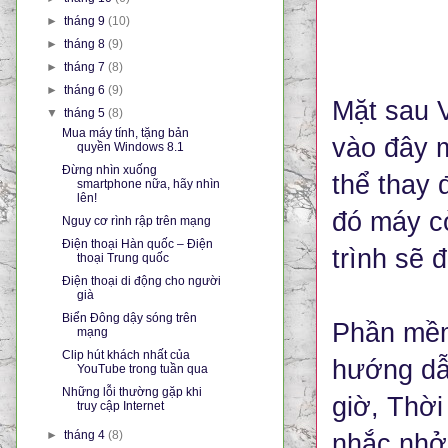
►
tháng 9
(10)
►
tháng 8
(9)
►
tháng 7
(8)
►
tháng 6
(9)
Mặt sau 
▼
tháng 5
(8)
Mua máy tính, tặng bản
vào đây m
quyền Windows 8.1
Đừng nhìn xuống
thể thay 
smartphone nữa, hãy nhìn
lên!
đó máy cò
Nguy cơ rình rập trên mạng
Điện thoại Hàn quốc – Điện
trình sẽ 
thoại Trung quốc
Điện thoại di động cho người
già
Biển Đông dậy sóng trên
Phần mềm
mạng
Clip hút khách nhất của
hướng dẫn
YouTube trong tuần qua
Những lỗi thường gặp khi
giờ, Thời
truy cập Internet
►
tháng 4
(8)
nhắc nhở