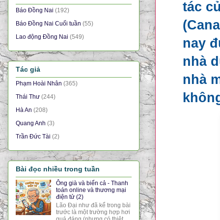
tác c
Báo Đồng Nai
(192)
(Cana
Báo Đồng Nai Cuối tuần
(55)
Lao động Đồng Nai
(549)
nay đ
nhà d
Tác giả
nhà m
Phạm Hoài Nhân
(365)
không
Thái Thư
(244)
Hà An
(208)
Quang Anh
(3)
Trần Đức Tài
(2)
Bài đọc nhiều trong tuần
Ông già và biển cả - Thanh
toán online và thương mại
điện tử (2)
Lão Đại như đã kể trong bài
trước là một trường hợp hơi
quá đáng (nhưng có thiệt