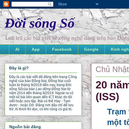
Đời sống Số
Lưu trữ các bài viết về công nghệ đăng trên báo Đồ
AI
App
Facebook
Google
Kinh ngh
Chủ Nhật,
Đây là gì?
Đây là các bài viết đã đăng trên trang Công
nghệ của báo Đồng Nai, Đồng Nai cuối
20 năm
tuần từ tháng 9/2019 đến nay, trang Đời
sống Số
của báo
Lao động Đồng Nai
từ
(ISS)
năm 2014 đến tháng 8/2019. Ngoài ra có
một số bài liên quan đến ICT khác do tôi
viết hoặc sưu tập. Bài có thể Hay - Tạm
được - hoặc Dở. Đăng nơi đây chỉ để lưu
trữ. Ai thích thì đọc, có khi cũng có giá trị.
Trạm v
một t
Nguồn bài đăng