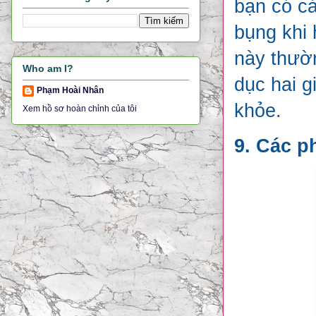
bạn có cả
bụng khi 
này thườn
Who am I?
dục hai 
Phạm Hoài Nhân
khỏe.
Xem hồ sơ hoàn chỉnh của tôi
9. Các p