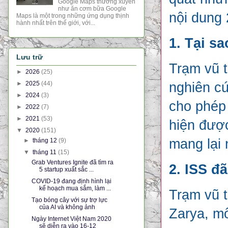
Google Maps thường xuyên
như ăn cơm bữa Google
nội dung 
Maps là một trong những ứng dụng thịnh
hành nhất trên thế giới, với...
1. Tại s
Lưu trữ
Trạm vũ t
►
2026
(25)
►
2025
(44)
nghiên cứ
►
2024
(3)
cho phép 
►
2022
(7)
►
2021
(53)
hiện được
▼
2020
(151)
mang lại 
►
tháng 12
(9)
▼
tháng 11
(15)
Grab Ventures Ignite đã tìm ra
2. ISS đ
5 startup xuất sắc ...
COVID-19 đang định hình lại
kế hoạch mua sắm, làm ...
Trạm vũ t
Tạo bóng cây với sự trợ lực
của AI và không ảnh
Zarya, mô
Ngày Internet Việt Nam 2020
sẽ diễn ra vào 16-12