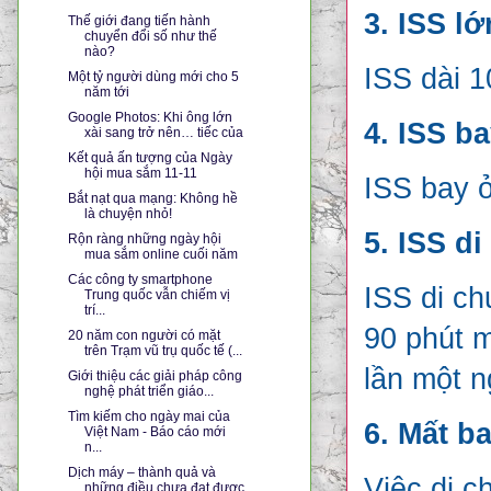
3. ISS l
Thế giới đang tiến hành
chuyển đổi số như thế
nào?
ISS dài 
Một tỷ người dùng mới cho 5
năm tới
Google Photos: Khi ông lớn
4. ISS b
xài sang trở nên… tiếc của
Kết quả ấn tượng của Ngày
hội mua sắm 11-11
ISS bay ở
Bắt nạt qua mạng: Không hề
là chuyện nhỏ!
5. ISS d
Rộn ràng những ngày hội
mua sắm online cuối năm
Các công ty smartphone
ISS di ch
Trung quốc vẫn chiếm vị
trí...
90 phút m
20 năm con người có mặt
trên Trạm vũ trụ quốc tế (...
lần một n
Giới thiệu các giải pháp công
nghệ phát triển giáo...
Tìm kiếm cho ngày mai của
6. Mất b
Việt Nam - Báo cáo mới
n...
Dịch máy – thành quả và
Việc di c
những điều chưa đạt được