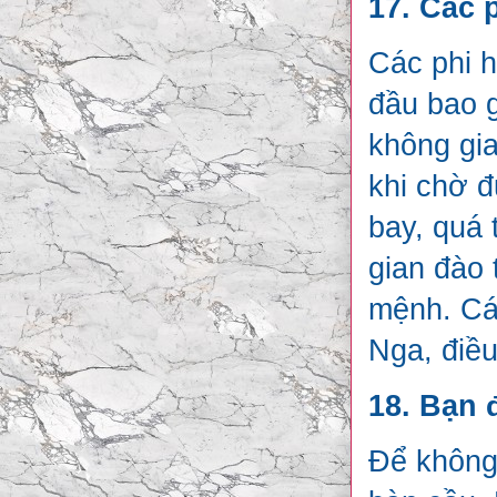
17. Các 
Các phi h
đầu bao g
không gia
khi chờ đ
bay, quá 
gian đào 
mệnh. Các
Nga, điều
18. Bạn 
Để không 