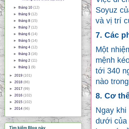
►
tháng 10
(12)
Soyuz của
►
tháng 9
(12)
và vị trí
►
tháng 8
(15)
►
tháng 7
(12)
7. Các p
►
tháng 6
(14)
►
tháng 5
(14)
►
tháng 4
(12)
Một nhiệm
►
tháng 3
(16)
mệnh kéo 
►
tháng 2
(11)
►
tháng 1
(9)
tới 340 n
►
2019
(101)
nào trong
►
2018
(86)
►
2017
(99)
8. Cơ th
►
2016
(102)
►
2015
(102)
Ngay khi 
►
2014
(96)
dưới của 
Tìm kiếm Blog này