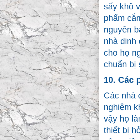
sấy khô v
phẩm cắm
nguyên b
nhà dinh
cho họ n
chuẩn bị 
10. Các 
Các nhà d
nghiệm kh
vậy họ là
thiết bị 