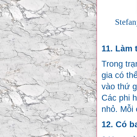
Stefan
11. Làm 
Trong trạ
gia có th
vào thứ g
Các phi h
nhỏ. Mỗi 
12. Có b