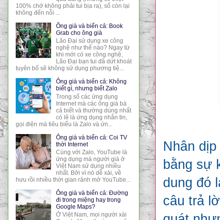
100% chớ không phải tui bịa ra), số còn lại
không đến nỗi ...
Ông già và biển cả: Book
Grab cho ông già
Lão Đại sử dụng xe công
nghệ như thế nào? Ngay từ
khi mới có xe công nghệ,
Lão Đại bạn tui đã dứt khoát
tuyên bố sẽ không sử dụng phương tiệ...
Ông già và biển cả: Không
biết gì, nhưng biết Zalo
Trong số các ứng dụng
Internet mà các ông già bà
cả biết và thường dùng nhất
có lẽ là ứng dụng nhắn tin,
gọi điện mà tiêu biểu là Zalo và ứn...
Ông già và biển cả: Coi TV
Nhân dịp
thời Internet
Cùng với Zalo, YouTube là
ứng dụng mà người già ở
bằng sự k
Việt Nam sử dụng nhiều
nhất. Bởi vì nó dễ xài, về
dung đó l
hưu rồi nhiều thời gian rảnh mở YouTube...
Ông già và biển cả: Đường
câu trả l
đi trong miệng hay trong
Google Maps?
Ở Việt Nam, mọi người xài
quát nhưn