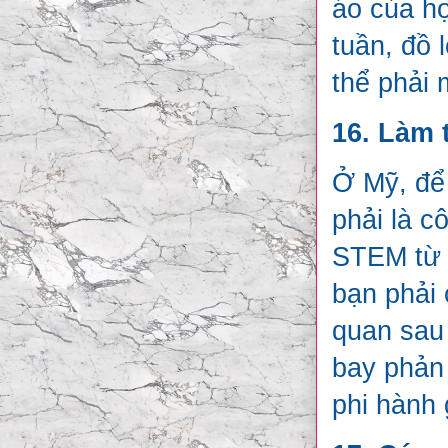
áo của h
tuần, đồ 
thể phải 
16. Làm 
Ở Mỹ, để 
phải là c
STEM từ 
bạn phải 
quan sau 
bay phản 
phi hành