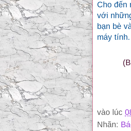
Cho đến m
với những
bạn bè và
máy tính.
(B
vào lúc
0
Nhãn:
Bá