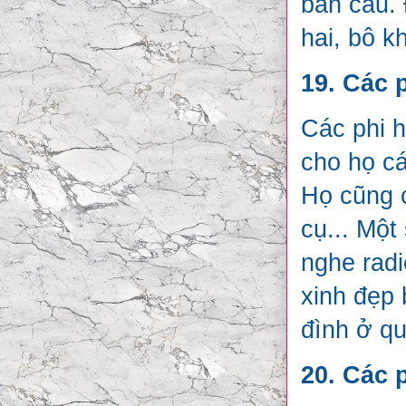
bàn cầu. 
hai, bô k
19. Các 
Các phi 
cho họ cá
Họ cũng c
cụ... Một
nghe radi
xinh đẹp 
đình ở qu
20. Các 