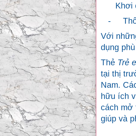
Khơi 
-
Thô
Với nhữn
dụng phù
Thẻ
Trẻ 
tại thị t
Nam. Các
hữu ích v
cách mở 
giúp và p