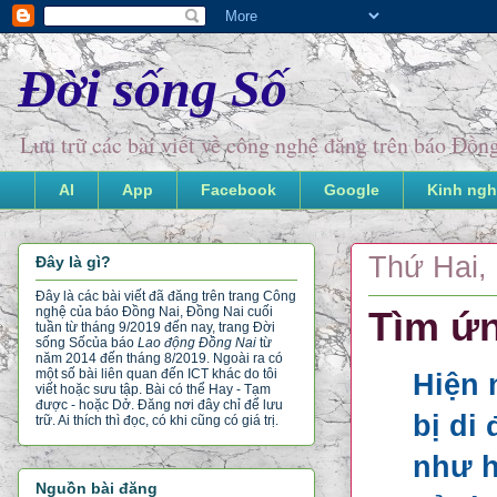
Đời sống Số
Lưu trữ các bài viết về công nghệ đăng trên báo Đồ
AI
App
Facebook
Google
Kinh ngh
Thứ Hai, 
Đây là gì?
Đây là các bài viết đã đăng trên trang Công
nghệ của báo Đồng Nai, Đồng Nai cuối
Tìm ứn
tuần từ tháng 9/2019 đến nay, trang Đời
sống Số
của báo
Lao động Đồng Nai
từ
năm 2014 đến tháng 8/2019. Ngoài ra có
một số bài liên quan đến ICT khác do tôi
Hiện 
viết hoặc sưu tập. Bài có thể Hay - Tạm
được - hoặc Dở. Đăng nơi đây chỉ để lưu
bị di
trữ. Ai thích thì đọc, có khi cũng có giá trị.
như h
Nguồn bài đăng