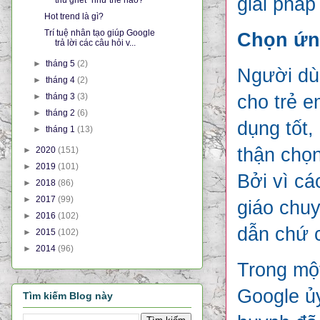
giải pháp
Hot trend là gì?
Trí tuệ nhân tạo giúp Google
Chọn ứng
trả lời các câu hỏi v...
►
tháng 5
(2)
Người dù
►
tháng 4
(2)
►
tháng 3
(3)
cho trẻ e
►
tháng 2
(6)
dụng tốt,
►
tháng 1
(13)
thận chọn
►
2020
(151)
►
2019
(101)
Bởi vì cá
►
2018
(86)
►
2017
(99)
giáo chuy
►
2016
(102)
dẫn chứ c
►
2015
(102)
►
2014
(96)
Trong một
Google ủy
Tìm kiếm Blog này