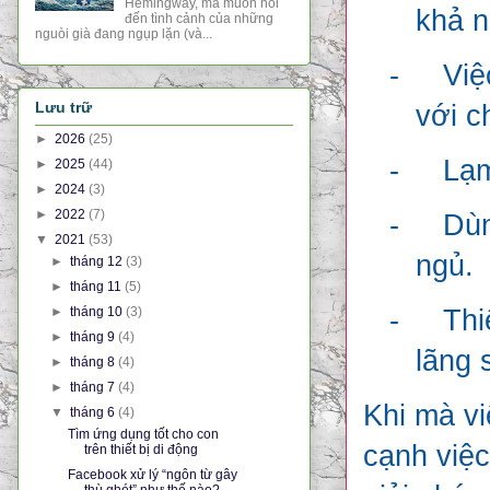
Hemingway, mà muốn nói
khả n
đến tình cảnh của những
nguòi già đang ngụp lặn (và...
-
Việ
Lưu trữ
với c
►
2026
(25)
-
Lạm
►
2025
(44)
►
2024
(3)
►
2022
(7)
-
Dùn
▼
2021
(53)
ngủ.
►
tháng 12
(3)
►
tháng 11
(5)
►
tháng 10
(3)
-
Thi
►
tháng 9
(4)
lãng 
►
tháng 8
(4)
►
tháng 7
(4)
Khi mà vi
▼
tháng 6
(4)
Tìm ứng dụng tốt cho con
cạnh việc
trên thiết bị di động
Facebook xử lý “ngôn từ gây
thù ghét” như thế nào?