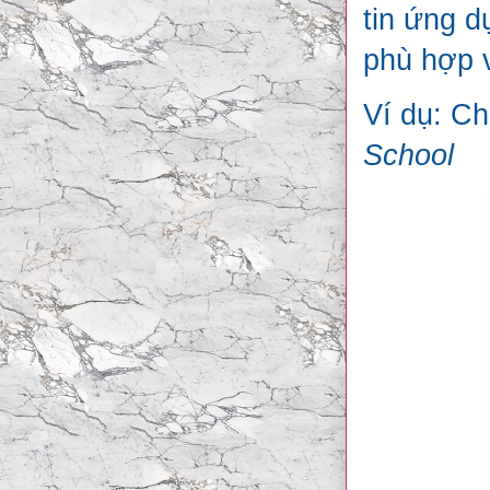
tin ứng d
phù hợp 
Ví dụ: C
School