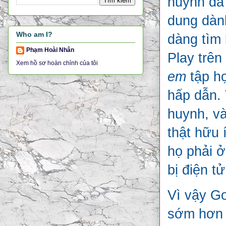
huynh đã
dung dành
Who am I?
dàng tìm 
Phạm Hoài Nhân
Play trên
Xem hồ sơ hoàn chỉnh của tôi
em
tập h
hấp dẫn.
huynh, và
thật hữu 
họ phải ở
bị điện tử
Vì vậy G
sớm hơn 