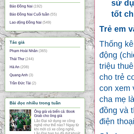
sử dụ
Báo Đồng Nai
(192)
tốt c
Báo Đồng Nai Cuối tuần
(55)
Lao động Đồng Nai
(549)
Trẻ em và
Thống kê 
Tác giả
Phạm Hoài Nhân
(365)
động (chi
Thái Thư
(244)
triệu thu
Hà An
(208)
cho trẻ c
Quang Anh
(3)
Trần Đức Tài
(2)
con xem v
cha mẹ là
Bài đọc nhiều trong tuần
đồng và t
Ông già và biển cả: Book
Grab cho ông già
điện thoạ
Lão Đại sử dụng xe công
nghệ như thế nào? Ngay từ
khi mới có xe công nghệ,
Lão Đại bạn tui đã dứt khoát