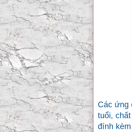
Các ứng 
tuổi, chấ
đính kèm 