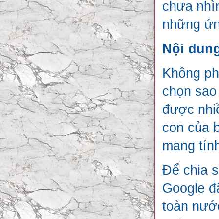
chưa nhìn
những ứn
Nội dung
Không ph
chọn sao 
được nhiề
con của 
mang tính 
Để chia s
Google đã
toàn nướ