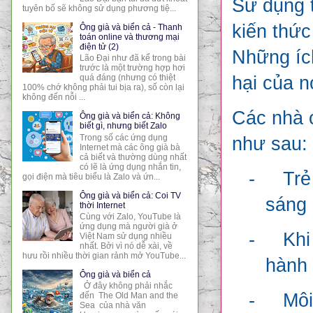
Sử dụng t
tuyên bố sẽ không sử dụng phương tiệ...
kiến thức
Ông già và biển cả - Thanh
toán online và thương mại
điện tử (2)
Những ích
Lão Đại như đã kể trong bài
trước là một trường hợp hơi
hại của n
quá đáng (nhưng có thiệt
100% chớ không phải tui bịa ra), số còn lại
không đến nỗi ...
Các nhà c
Ông già và biển cả: Không
biết gì, nhưng biết Zalo
Trong số các ứng dụng
như sau:
Internet mà các ông già bà
cả biết và thường dùng nhất
có lẽ là ứng dụng nhắn tin,
-
Trẻ
gọi điện mà tiêu biểu là Zalo và ứn...
Ông già và biển cả: Coi TV
sáng 
thời Internet
Cùng với Zalo, YouTube là
ứng dụng mà người già ở
-
Khi
Việt Nam sử dụng nhiều
nhất. Bởi vì nó dễ xài, về
hưu rồi nhiều thời gian rảnh mở YouTube...
hành 
Ông già và biển cả
Ở đây không phải nhắc
-
Môi
đến The Old Man and the
Sea của nhà văn