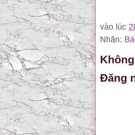
vào lúc
2
Nhãn:
Bá
Không 
Đăng n