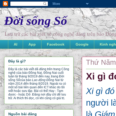
Đời sống Số
Lưu trữ các bài viết về công nghệ đăng trên báo Đồ
AI
App
Facebook
Google
Kinh ngh
Thứ Năm,
Đây là gì?
Đây là các bài viết đã đăng trên trang Công
nghệ của báo Đồng Nai, Đồng Nai cuối
Xi gì 
tuần từ tháng 9/2019 đến nay, trang Đời
sống Số
của báo
Lao động Đồng Nai
từ
năm 2014 đến tháng 8/2019. Ngoài ra có
một số bài liên quan đến ICT khác do tôi
Xi gì đ
viết hoặc sưu tập. Bài có thể Hay - Tạm
được - hoặc Dở. Đăng nơi đây chỉ để lưu
trữ. Ai thích thì đọc, có khi cũng có giá trị.
người l
là
Giám 
Nguồn bài đăng