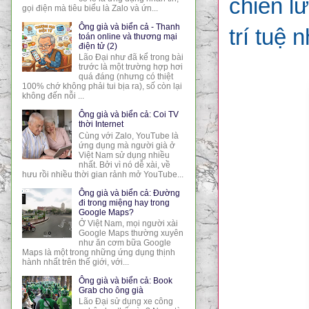
chiến lư
gọi điện mà tiêu biểu là Zalo và ứn...
Ông già và biển cả - Thanh
trí tuệ 
toán online và thương mại
điện tử (2)
Lão Đại như đã kể trong bài
trước là một trường hợp hơi
quá đáng (nhưng có thiệt
100% chớ không phải tui bịa ra), số còn lại
không đến nỗi ...
Ông già và biển cả: Coi TV
thời Internet
Cùng với Zalo, YouTube là
ứng dụng mà người già ở
Việt Nam sử dụng nhiều
nhất. Bởi vì nó dễ xài, về
hưu rồi nhiều thời gian rảnh mở YouTube...
Ông già và biển cả: Đường
đi trong miệng hay trong
Google Maps?
Ở Việt Nam, mọi người xài
Google Maps thường xuyên
như ăn cơm bữa Google
Maps là một trong những ứng dụng thịnh
hành nhất trên thế giới, với...
Ông già và biển cả: Book
Grab cho ông già
Lão Đại sử dụng xe công