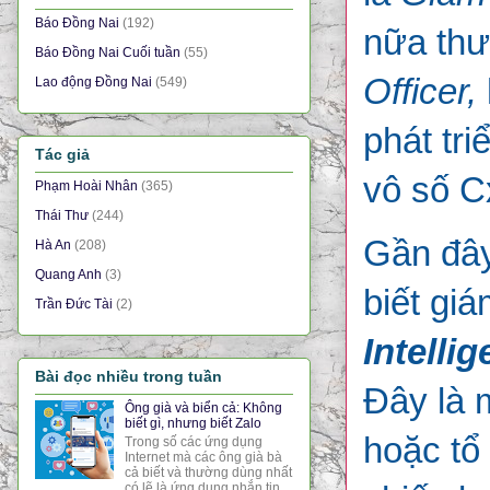
Báo Đồng Nai
(192)
nữa th
Báo Đồng Nai Cuối tuần
(55)
Officer,
Lao động Đồng Nai
(549)
phát tri
Tác giả
vô số C
Phạm Hoài Nhân
(365)
Thái Thư
(244)
Gần đây
Hà An
(208)
Quang Anh
(3)
biết giá
Trần Đức Tài
(2)
Intelli
Bài đọc nhiều trong tuần
Đây là 
Ông già và biển cả: Không
biết gì, nhưng biết Zalo
hoặc tổ
Trong số các ứng dụng
Internet mà các ông già bà
cả biết và thường dùng nhất
có lẽ là ứng dụng nhắn tin,