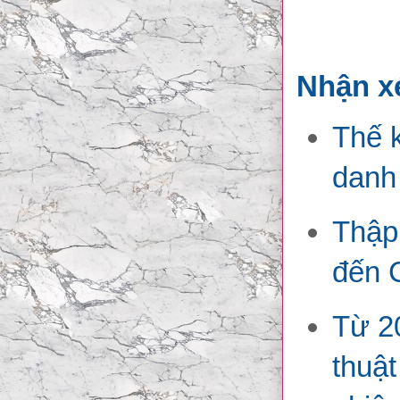
Nhận x
Thế k
danh
Thập
đến 
Từ 20
thuậ