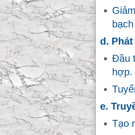
Giảm 
bạch 
d. Phát
Đầu 
hợp.
Tuyển
e. Truy
Tạo r