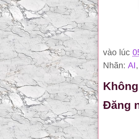
vào lúc
0
Nhãn:
AI
Không 
Đăng n