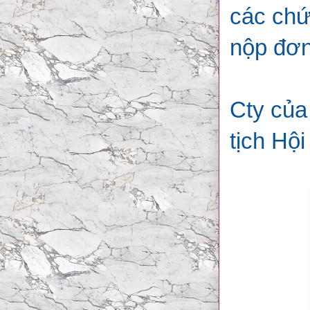
các chứ
nộp đơn
Cty của 
tịch Hội