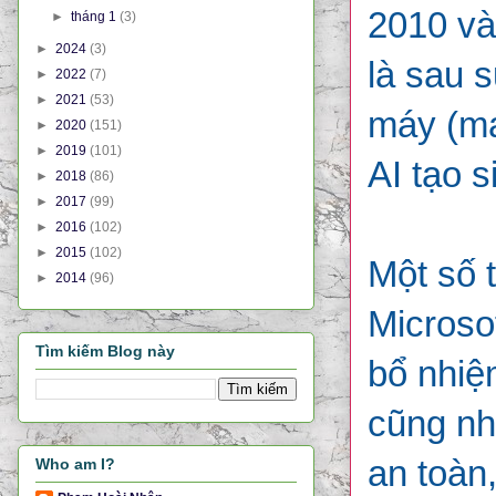
2010 và
►
tháng 1
(3)
►
2024
(3)
là sau 
►
2022
(7)
►
2021
(53)
máy (ma
►
2020
(151)
►
2019
(101)
AI tạo 
►
2018
(86)
►
2017
(99)
►
2016
(102)
►
2015
(102)
Một số 
►
2014
(96)
Microsof
Tìm kiếm Blog này
bổ nhiệ
cũng nh
an toàn
Who am I?