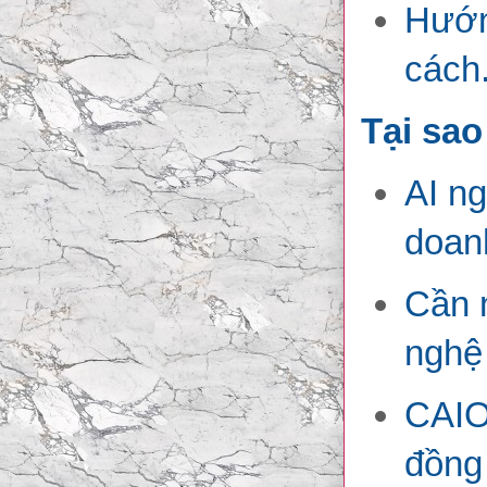
Hướn
cách
Tại sa
AI ng
doanh
Cần 
nghệ
CAIO 
đồng 