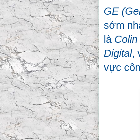
GE (Gen
sớm nhấ
là
Colin
Digital
,
vực côn