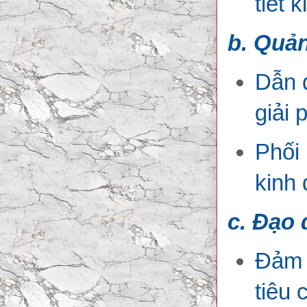
tiết 
b. Quản
Dẫn d
giải 
Phối 
kinh
c. Đạo 
Đảm b
tiêu 