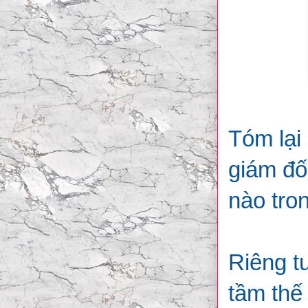
Tóm lại
giám đố
nào tro
Riêng tu
tầm thế 