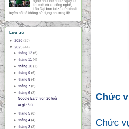
nghệ như thế nào? Ngay từ
khi mới có xe công nghệ,
Lão Đại bạn tui đã dứt khoát
tuyên bố sẽ không sử dụng phương tiệ...
Lưu trữ
►
2026
(25)
▼
2025
(44)
►
tháng 12
(6)
►
tháng 11
(4)
►
tháng 10
(1)
►
tháng 9
(6)
►
tháng 8
(4)
►
tháng 7
(6)
▼
tháng 6
(2)
Chức v
Google Earth tròn 20 tuổi
Xi gì đó Ô
►
tháng 5
(6)
Chức vụ
►
tháng 4
(4)
►
tháng 2
(2)