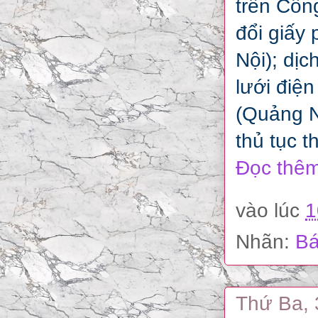
trên Cổng
đổi giấy
Nội); dịc
lưới điện
(Quảng N
thủ tục 
Đọc thêm
vào lúc
1
Nhãn:
Bá
Thứ Ba, 