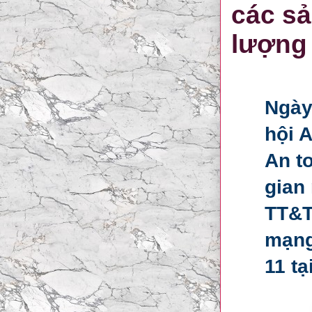
các sả
lượng
Ngày
hội A
An t
gian
TT&T
mạng
11 tạ