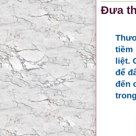
Đưa th
Thươ
tiềm
liệt
để đ
đến 
tron