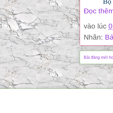
Bộ 
Đọc thêm
vào lúc
0
Nhãn:
Bá
Bài đăng mới h