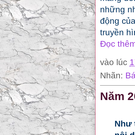
những nh
động của
truyền hì
Đọc thêm
vào lúc
1
Nhãn:
Bá
Năm 20
Như 