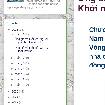
Hemingway, mà muốn nói
đến tình cảnh của những
Khởi 
nguòi già đang ngụp lặn (và...
Lưu trữ
Chươ
▼
2026
(25)
▼
tháng 8
(2)
Nam 
Ông già và biển cả: Người
già chơi Facebook
Vòng
Ông già và biển cả: Coi TV
thời Internet
nhà 
►
tháng 7
(9)
►
tháng 6
(1)
đồng
►
tháng 4
(3)
►
tháng 3
(4)
►
tháng 2
(4)
►
tháng 1
(2)
►
2025
(44)
►
2024
(3)
►
2022
(7)