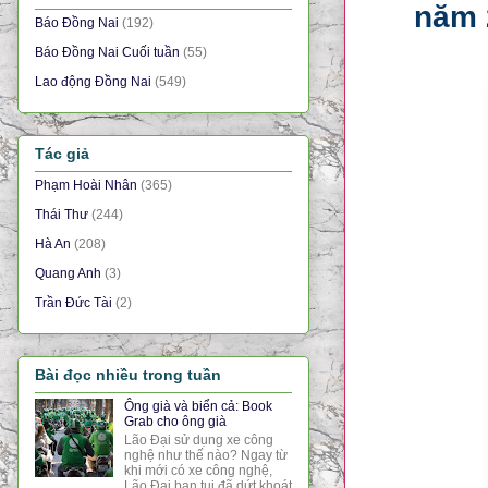
năm 
Báo Đồng Nai
(192)
Báo Đồng Nai Cuối tuần
(55)
Lao động Đồng Nai
(549)
Tác giả
Phạm Hoài Nhân
(365)
Thái Thư
(244)
Hà An
(208)
Quang Anh
(3)
Trần Đức Tài
(2)
Bài đọc nhiều trong tuần
Ông già và biển cả: Book
Grab cho ông già
Lão Đại sử dụng xe công
nghệ như thế nào? Ngay từ
khi mới có xe công nghệ,
Lão Đại bạn tui đã dứt khoát