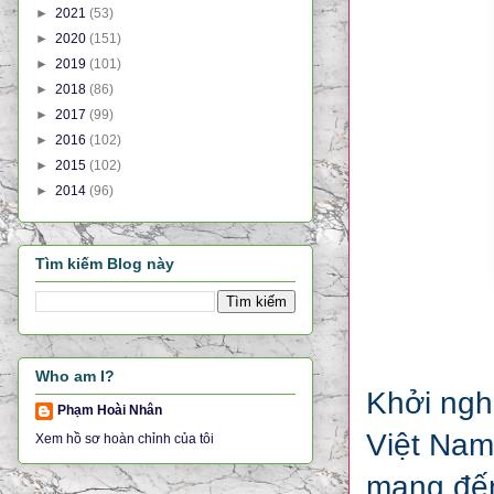
►
2021
(53)
►
2020
(151)
►
2019
(101)
►
2018
(86)
►
2017
(99)
►
2016
(102)
►
2015
(102)
►
2014
(96)
Tìm kiếm Blog này
Who am I?
Khởi ngh
Phạm Hoài Nhân
Việt Nam
Xem hồ sơ hoàn chỉnh của tôi
mang đến