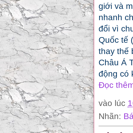
giới và 
nhanh ch
đổi vì c
Quốc tế 
thay thế
Châu Á T
động có 
Đọc thêm
vào lúc
1
Nhãn:
Bá