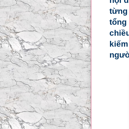
nội 
từng
tổng
chiều
kiếm
ngườ