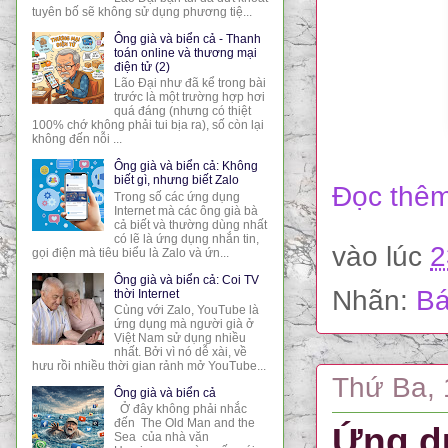
tuyên bố sẽ không sử dụng phương tiệ...
Ông già và biển cả - Thanh
toán online và thương mại
điện tử (2)
Lão Đại như đã kể trong bài
trước là một trường hợp hơi
quá đáng (nhưng có thiệt
100% chớ không phải tui bịa ra), số còn lại
không đến nỗi ...
Ông già và biển cả: Không
biết gì, nhưng biết Zalo
Đọc thêm
Trong số các ứng dụng
Internet mà các ông già bà
cả biết và thường dùng nhất
có lẽ là ứng dụng nhắn tin,
vào lúc
2
gọi điện mà tiêu biểu là Zalo và ứn...
Ông già và biển cả: Coi TV
Nhãn:
Bá
thời Internet
Cùng với Zalo, YouTube là
ứng dụng mà người già ở
Việt Nam sử dụng nhiều
nhất. Bởi vì nó dễ xài, về
hưu rồi nhiều thời gian rảnh mở YouTube...
Thứ Ba, 
Ông già và biển cả
Ở đây không phải nhắc
đến The Old Man and the
Ứng d
Sea của nhà văn