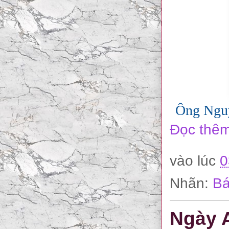
Ông Nguy
Đọc thêm
vào lúc
0
Nhãn:
Bá
Ngày A