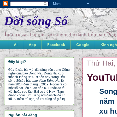
Đời sống Số
Lưu trữ các bài viết về công nghệ đăng trên báo Đồ
AI
App
Facebook
Google
Kinh ngh
Thứ Hai,
Đây là gì?
Đây là các bài viết đã đăng trên trang Công
nghệ của báo Đồng Nai, Đồng Nai cuối
YouTu
tuần từ tháng 9/2019 đến nay, trang Đời
sống Số
của báo
Lao động Đồng Nai
từ
năm 2014 đến tháng 8/2019. Ngoài ra có
một số bài liên quan đến ICT khác do tôi
Song
viết hoặc sưu tập. Bài có thể Hay - Tạm
được - hoặc Dở. Đăng nơi đây chỉ để lưu
năm 
trữ. Ai thích thì đọc, có khi cũng có giá trị.
xu h
Nguồn bài đăng