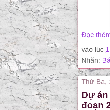
Đọc thêm
vào lúc
1
Nhãn:
Bá
Thứ Ba, 
Dự án 
đoạn 