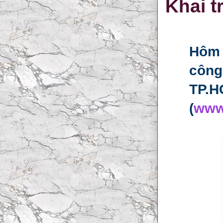
Khai t
Hôm 
công
TP.H
(
www