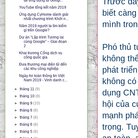
Trước đây
tải ứng dụng từ Googl...
YouTube tổng kết năm 2019
biết càng
Ứng dụng CyHome dành giải
nhất chương trình Khởi n...
mình tron
Năm 2019 người ta tìm kiếm
gì trên Google?
Dự án “Lập trình Tương lai
cùng Google” – Giai đoạn
Phó thủ 
2
Khai trương Cổng dịch vụ
không thể
công quốc gia
Đưa thương mại điện tử đến
phát triể
các khu công nghiệp
Ngày An toàn thông tin Việt
không có 
Nam 2019 - Vinh danh c...
►
tháng 11
(9)
dụng CNTT
►
tháng 10
(8)
hội của c
►
tháng 9
(10)
►
tháng 8
(8)
mạnh phá
►
tháng 7
(8)
►
tháng 6
(8)
trọng. T
►
tháng 5
(8)