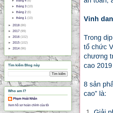
an toàn, 
►
tháng 4
(6)
►
tháng 3
(10)
►
tháng 2
(6)
Vinh dan
►
tháng 1
(10)
►
2018
(86)
►
2017
(99)
Trong dịp
►
2016
(102)
►
2015
(102)
tổ chức 
►
2014
(96)
chương tr
cao 2019
Tìm kiếm Blog này
8 sản phẩ
Who am I?
cao” là:
Phạm Hoài Nhân
Xem hồ sơ hoàn chỉnh của tôi
Giải p