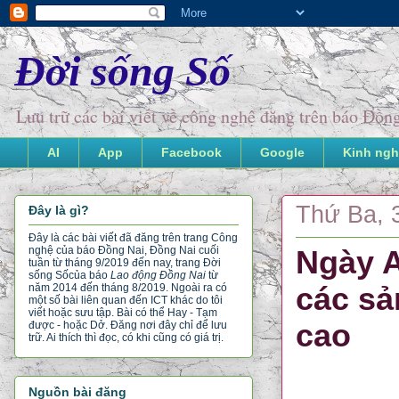
Đời sống Số
Lưu trữ các bài viết về công nghệ đăng trên báo Đồ
AI
App
Facebook
Google
Kinh ngh
Thứ Ba, 
Đây là gì?
Đây là các bài viết đã đăng trên trang Công
nghệ của báo Đồng Nai, Đồng Nai cuối
Ngày A
tuần từ tháng 9/2019 đến nay, trang Đời
sống Số
của báo
Lao động Đồng Nai
từ
các sả
năm 2014 đến tháng 8/2019. Ngoài ra có
một số bài liên quan đến ICT khác do tôi
viết hoặc sưu tập. Bài có thể Hay - Tạm
cao
được - hoặc Dở. Đăng nơi đây chỉ để lưu
trữ. Ai thích thì đọc, có khi cũng có giá trị.
Nguồn bài đăng