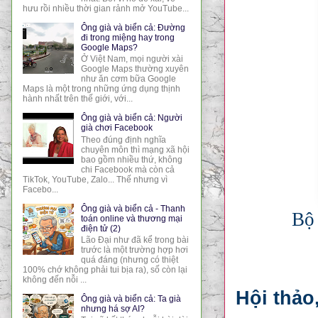
hưu rồi nhiều thời gian rảnh mở YouTube...
Ông già và biển cả: Đường
đi trong miệng hay trong
Google Maps?
Ở Việt Nam, mọi người xài
Google Maps thường xuyên
như ăn cơm bữa Google
Maps là một trong những ứng dụng thịnh
hành nhất trên thế giới, với...
Ông già và biển cả: Người
già chơi Facebook
Theo đúng định nghĩa
chuyên môn thì mạng xã hội
bao gồm nhiều thứ, không
chi Facebook mà còn cả
TikTok, YouTube, Zalo... Thế nhưng vì
Facebo...
Ông già và biển cả - Thanh
Bộ
toán online và thương mại
điện tử (2)
Lão Đại như đã kể trong bài
trước là một trường hợp hơi
quá đáng (nhưng có thiệt
100% chớ không phải tui bịa ra), số còn lại
không đến nỗi ...
Hội thảo
Ông già và biển cả: Ta già
nhưng há sợ AI?