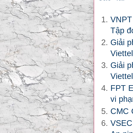
VNPT 
Tập đ
Giải 
Viettel
Giải p
Viettel
FPT E
vi ph
CMC C
VSEC 