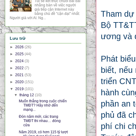
Tui sẽ kết thúc chuỗi bài dài
nhằng bàn về việc người
già tiếp cận Internet này
Tham dự 
bằng chủ đề "cận đại" nhất:
Người già với AI. Ng...
Bộ TT&TT
ương và 
Lưu trữ
►
2026
(26)
►
2025
(44)
Phát biể
►
2024
(3)
biết, nếu
►
2022
(7)
►
2021
(53)
triển CNT
►
2020
(151)
▼
2019
(101)
hành cùn
▼
tháng 12
(10)
Muốn thắng trong cuộc chiến
phần an 
TMĐT? Hãy nhờ đến
mạng...
phủ đã ch
Đón năm mới, các trang
TMĐT thi nhau… đóng
phí chi c
cửa
Năm 2019, có hơn 115 tỷ lượt