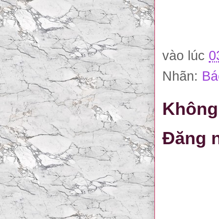
vào lúc
0
Nhãn:
Bá
Không 
Đăng n