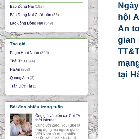
Ngày
Báo Đồng Nai
(192)
hội A
Báo Đồng Nai Cuối tuần
(55)
Lao động Đồng Nai
(549)
An t
gian
Tác giả
TT&T
Phạm Hoài Nhân
(366)
mạng
Thái Thư
(244)
Hà An
(208)
tại H
Quang Anh
(3)
Trần Đức Tài
(2)
Bài đọc nhiều trong tuần
Ông già và biển cả: Coi TV
thời Internet
Cùng với Zalo, YouTube là
ứng dụng mà người già ở
Việt Nam sử dụng nhiều
nhất. Bởi vì nó dễ xài, về