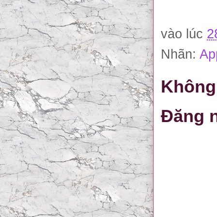
vào lúc
2
Nhãn:
Ap
Không 
Đăng n