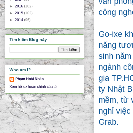
văn phòn
►
2016
(102)
công ngh
►
2015
(102)
►
2014
(96)
Go-ixe kh
Tìm kiếm Blog này
năng tươn
sinh năm 
ngành côn
Who am I?
gia TP.HC
Phạm Hoài Nhân
ty Nhật B
Xem hồ sơ hoàn chỉnh của tôi
mềm, từ v
nghỉ việc
Grab.