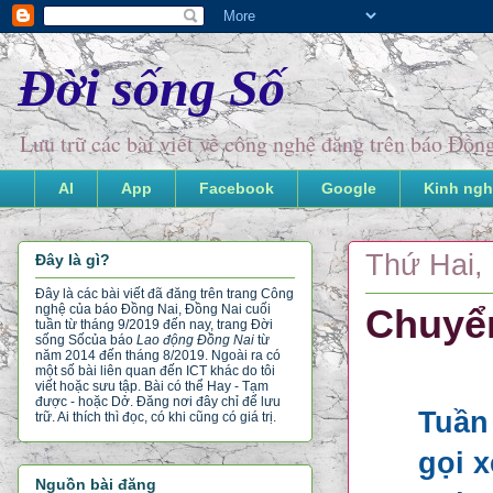
Đời sống Số
Lưu trữ các bài viết về công nghệ đăng trên báo Đồ
AI
App
Facebook
Google
Kinh ngh
Thứ Hai, 
Đây là gì?
Đây là các bài viết đã đăng trên trang Công
nghệ của báo Đồng Nai, Đồng Nai cuối
Chuyển
tuần từ tháng 9/2019 đến nay, trang Đời
sống Số
của báo
Lao động Đồng Nai
từ
năm 2014 đến tháng 8/2019. Ngoài ra có
một số bài liên quan đến ICT khác do tôi
viết hoặc sưu tập. Bài có thể Hay - Tạm
được - hoặc Dở. Đăng nơi đây chỉ để lưu
Tuần 
trữ. Ai thích thì đọc, có khi cũng có giá trị.
gọi x
Nguồn bài đăng