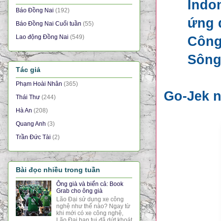
Indo
Báo Đồng Nai
(192)
ứng 
Báo Đồng Nai Cuối tuần
(55)
Lao động Đồng Nai
(549)
Công
Sông
Tác giả
Phạm Hoài Nhân
(365)
Go-Jek n
Thái Thư
(244)
Hà An
(208)
Quang Anh
(3)
Trần Đức Tài
(2)
Bài đọc nhiều trong tuần
Ông già và biển cả: Book
Grab cho ông già
Lão Đại sử dụng xe công
nghệ như thế nào? Ngay từ
khi mới có xe công nghệ,
Lão Đại bạn tui đã dứt khoát