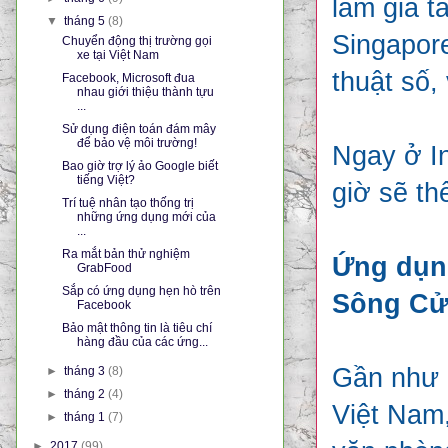
làm gia t
▼
tháng 5
(8)
Singapore
Chuyển động thị trường gọi
xe tại Việt Nam
thuật số,
Facebook, Microsoft đua
nhau giới thiệu thành tựu
...
Sử dụng điện toán đám mây
để bảo vệ môi trường!
Ngay ở In
Bao giờ trợ lý ảo Google biết
tiếng Việt?
giờ sẽ th
Trí tuệ nhân tạo thống trị
những ứng dụng mới của
...
Ra mắt bản thử nghiệm
Ứng dụng
GrabFood
Sắp có ứng dụng hẹn hò trên
Sông Cử
Facebook
Bảo mật thông tin là tiêu chí
hàng đầu của các ứng...
Gần như c
►
tháng 3
(8)
►
tháng 2
(4)
Việt Nam
►
tháng 1
(7)
►
2017
(99)