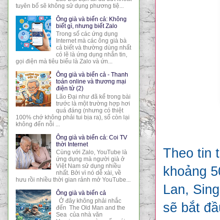
tuyên bố sẽ không sử dụng phương tiệ...
Ông già và biển cả: Không
biết gì, nhưng biết Zalo
Trong số các ứng dụng
Internet mà các ông già bà
cả biết và thường dùng nhất
có lẽ là ứng dụng nhắn tin,
gọi điện mà tiêu biểu là Zalo và ứn...
Ông già và biển cả - Thanh
toán online và thương mại
điện tử (2)
Lão Đại như đã kể trong bài
trước là một trường hợp hơi
quá đáng (nhưng có thiệt
100% chớ không phải tui bịa ra), số còn lại
không đến nỗi ...
Ông già và biển cả: Coi TV
thời Internet
Theo tin 
Cùng với Zalo, YouTube là
ứng dụng mà người già ở
Việt Nam sử dụng nhiều
khoảng 50
nhất. Bởi vì nó dễ xài, về
hưu rồi nhiều thời gian rảnh mở YouTube...
Lan, Sing
Ông già và biển cả
Ở đây không phải nhắc
sẽ bắt đầ
đến The Old Man and the
Sea của nhà văn