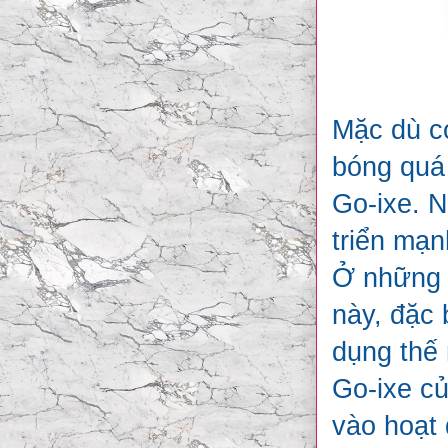
Mặc dù có
bóng quá 
Go-ixe. N
triển mạ
Ở những v
này, đặc
dụng thế
Go-ixe củ
vào hoạt