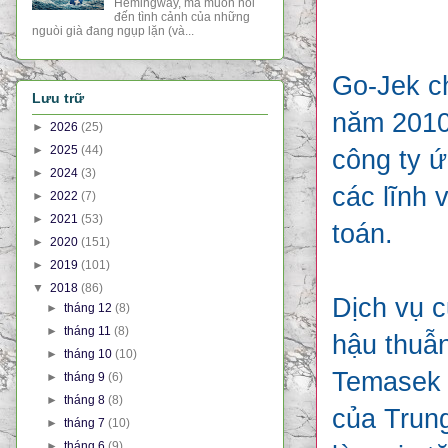
Hemingway, mà muốn nói
đến tình cảnh của những
nguòi già đang ngụp lặn (và...
Go-Jek ch
Lưu trữ
năm 2010 
►
2026
(25)
►
2025
(44)
công ty ứ
►
2024
(3)
các lĩnh 
►
2022
(7)
►
2021
(53)
toán.
►
2020
(151)
►
2019
(101)
▼
2018
(86)
Dịch vụ 
►
tháng 12
(8)
►
tháng 11
(8)
hậu thuẫn
►
tháng 10
(10)
Temasek 
►
tháng 9
(6)
►
tháng 8
(8)
của Trun
►
tháng 7
(10)
►
tháng 6
(9)