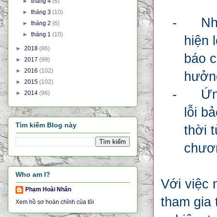
►
tháng 4
(6)
►
tháng 3
(10)
-
Nh
►
tháng 2
(6)
►
tháng 1
(10)
hiện 
►
2018
(86)
báo c
►
2017
(99)
►
2016
(102)
hưởng
►
2015
(102)
-
Ứn
►
2014
(96)
lỗi b
Tìm kiếm Blog này
thời 
chươ
Who am I?
Với việc
Phạm Hoài Nhân
tham gia 
Xem hồ sơ hoàn chỉnh của tôi