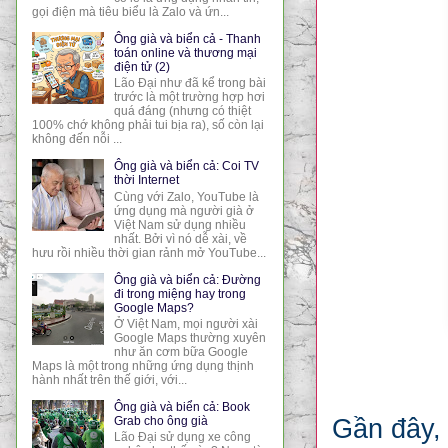
gọi điện mà tiêu biểu là Zalo và ứn...
Ông già và biển cả - Thanh
toán online và thương mại
điện tử (2)
Lão Đại như đã kể trong bài
trước là một trường hợp hơi
quá đáng (nhưng có thiệt
100% chớ không phải tui bịa ra), số còn lại
không đến nỗi ...
Ông già và biển cả: Coi TV
thời Internet
Cùng với Zalo, YouTube là
ứng dụng mà người già ở
Việt Nam sử dụng nhiều
nhất. Bởi vì nó dễ xài, về
hưu rồi nhiều thời gian rảnh mở YouTube...
Ông già và biển cả: Đường
đi trong miệng hay trong
Google Maps?
Ở Việt Nam, mọi người xài
Google Maps thường xuyên
như ăn cơm bữa Google
Maps là một trong những ứng dụng thịnh
hành nhất trên thế giới, với...
Ông già và biển cả: Book
Gần đây, 
Grab cho ông già
Lão Đại sử dụng xe công