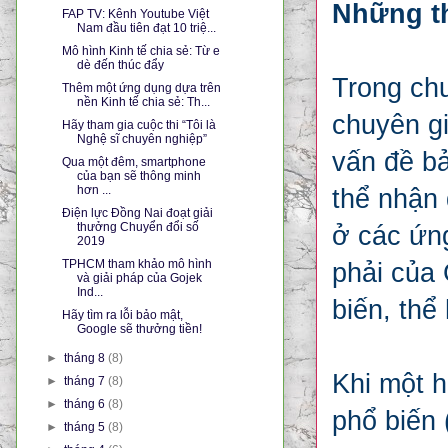
Những t
FAP TV: Kênh Youtube Việt
Nam đầu tiên đạt 10 triệ...
Mô hình Kinh tế chia sẻ: Từ e
dè đến thúc đẩy
Trong ch
Thêm một ứng dụng dựa trên
nền Kinh tế chia sẻ: Th...
chuyên gi
Hãy tham gia cuộc thi “Tôi là
Nghệ sĩ chuyên nghiệp”
vấn đề bả
Qua một đêm, smartphone
của bạn sẽ thông minh
hơn ...
thể nhận
Điện lực Đồng Nai đoạt giải
thưởng Chuyển đổi số
ở các ứn
2019
TPHCM tham khảo mô hình
phải của 
và giải pháp của Gojek
Ind...
biến, thể
Hãy tìm ra lỗi bảo mật,
Google sẽ thưởng tiền!
►
tháng 8
(8)
Khi một h
►
tháng 7
(8)
►
tháng 6
(8)
phổ biến 
►
tháng 5
(8)