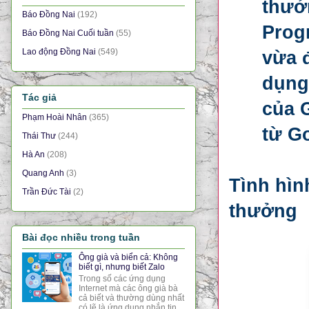
thưở
Báo Đồng Nai
(192)
Prog
Báo Đồng Nai Cuối tuần
(55)
Lao động Đồng Nai
(549)
vừa 
dụng
Tác giả
của 
Phạm Hoài Nhân
(365)
từ Go
Thái Thư
(244)
Hà An
(208)
Quang Anh
(3)
Tình hìn
Trần Đức Tài
(2)
thưởng
Bài đọc nhiều trong tuần
Ông già và biển cả: Không
biết gì, nhưng biết Zalo
Trong số các ứng dụng
Internet mà các ông già bà
cả biết và thường dùng nhất
có lẽ là ứng dụng nhắn tin,