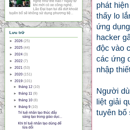
nghệ như thế nào? Ngay từ
phát hiệ
khi mới có xe công nghệ,
Lão Đại bạn tui đã dứt khoát
tuyên bố sẽ không sử dụng phương tiệ...
thấy lo l
ứng dụng 
Lưu trữ
hacker g
►
2026
(25)
độc vào 
►
2025
(44)
►
2024
(3)
các ứng 
►
2022
(7)
nhập thiết
►
2021
(53)
►
2020
(151)
▼
2019
(101)
►
tháng 12
(10)
Người dùn
►
tháng 11
(9)
liệt giải
►
tháng 10
(8)
▼
tháng 9
(10)
tuyên bố 
Trí tuệ nhân tạo thúc đẩy
sáng tạo trong giáo dục...
Khi trí tuệ nhân tạo dùng để
lừa dối