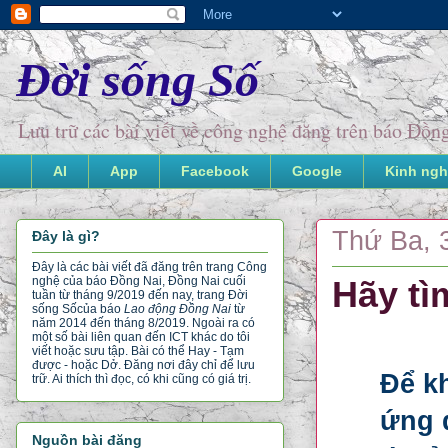
Đời sống Số
Lưu trữ các bài viết về công nghệ đăng trên báo Đồ
AI
App
Facebook
Google
Kinh ngh
Thứ Ba, 
Đây là gì?
Đây là các bài viết đã đăng trên trang Công
nghệ của báo Đồng Nai, Đồng Nai cuối
Hãy tì
tuần từ tháng 9/2019 đến nay, trang Đời
sống Số
của báo
Lao động Đồng Nai
từ
năm 2014 đến tháng 8/2019. Ngoài ra có
một số bài liên quan đến ICT khác do tôi
viết hoặc sưu tập. Bài có thể Hay - Tạm
được - hoặc Dở. Đăng nơi đây chỉ để lưu
Để k
trữ. Ai thích thì đọc, có khi cũng có giá trị.
ứng 
Nguồn bài đăng