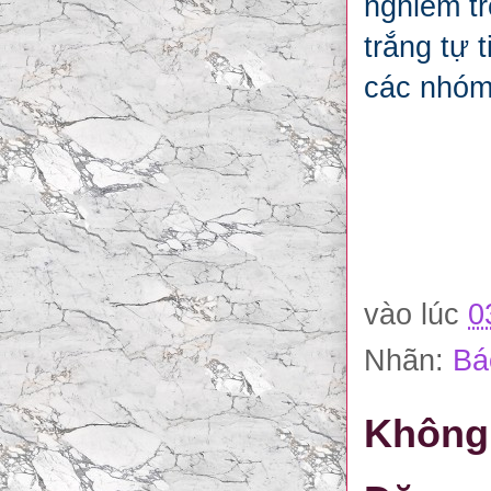
nghiêm t
trắng tự 
các nhóm 
vào lúc
0
Nhãn:
Bá
Không 