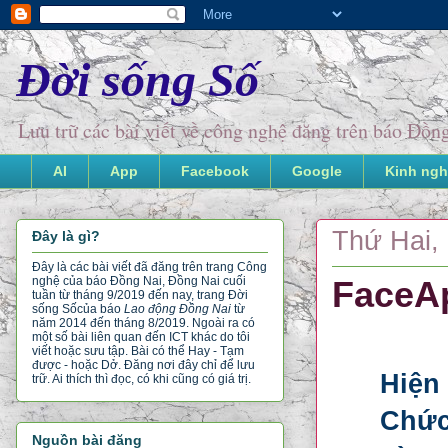
Đời sống Số
Lưu trữ các bài viết về công nghệ đăng trên báo Đồ
AI
App
Facebook
Google
Kinh ngh
Thứ Hai, 
Đây là gì?
Đây là các bài viết đã đăng trên trang Công
nghệ của báo Đồng Nai, Đồng Nai cuối
FaceAp
tuần từ tháng 9/2019 đến nay, trang Đời
sống Số
của báo
Lao động Đồng Nai
từ
năm 2014 đến tháng 8/2019. Ngoài ra có
một số bài liên quan đến ICT khác do tôi
viết hoặc sưu tập. Bài có thể Hay - Tạm
được - hoặc Dở. Đăng nơi đây chỉ để lưu
Hiện
trữ. Ai thích thì đọc, có khi cũng có giá trị.
Chức
Nguồn bài đăng