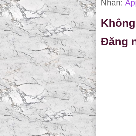
Nhãn:
Ap
Không 
Đăng n