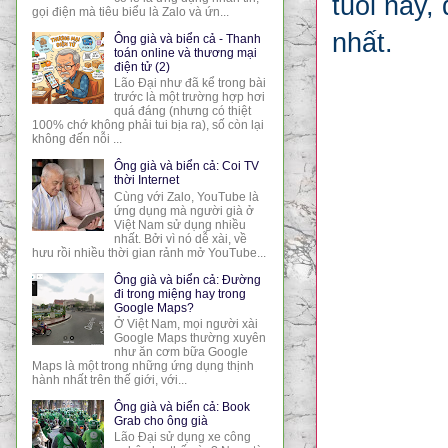
tuổi này,
gọi điện mà tiêu biểu là Zalo và ứn...
nhất.
Ông già và biển cả - Thanh
toán online và thương mại
điện tử (2)
Lão Đại như đã kể trong bài
trước là một trường hợp hơi
quá đáng (nhưng có thiệt
100% chớ không phải tui bịa ra), số còn lại
không đến nỗi ...
Ông già và biển cả: Coi TV
thời Internet
Cùng với Zalo, YouTube là
ứng dụng mà người già ở
Việt Nam sử dụng nhiều
nhất. Bởi vì nó dễ xài, về
hưu rồi nhiều thời gian rảnh mở YouTube...
Ông già và biển cả: Đường
đi trong miệng hay trong
Google Maps?
Ở Việt Nam, mọi người xài
Google Maps thường xuyên
như ăn cơm bữa Google
Maps là một trong những ứng dụng thịnh
hành nhất trên thế giới, với...
Ông già và biển cả: Book
Grab cho ông già
Lão Đại sử dụng xe công