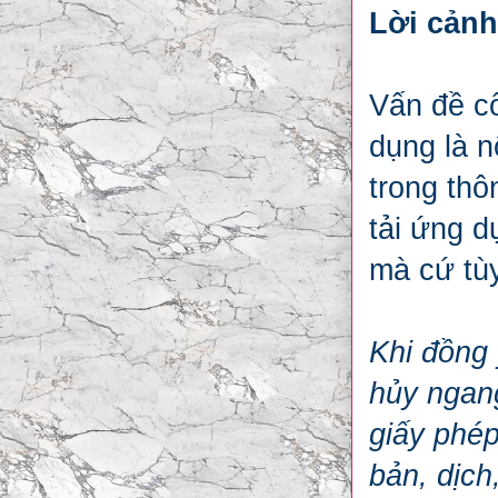
Lời cảnh
Vấn đề c
dụng là n
trong thô
tải ứng d
mà cứ tùy
Khi đồng 
hủy ngang
giấy phép
bản, dịch