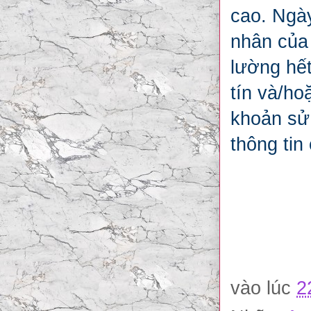
cao. Ngày
nhân của
lường hết
tín và/h
khoản sử 
thông tin
vào lúc
2