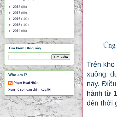
►
2018
(86)
►
2017
(99)
►
2016
(102)
►
2015
(102)
►
2014
(96)
Ứng 
Tìm kiếm Blog này
Trên kho 
xuống, đư
Who am I?
nay. Điều
Phạm Hoài Nhân
Xem hồ sơ hoàn chỉnh của tôi
hành từ 1
đến thời 