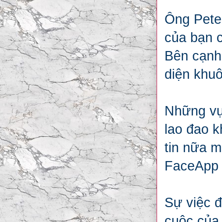
Ông Peter
của bạn 
Bên cạnh
diện khuô
Những vụ 
lao đao k
tin nữa m
FaceApp 
Sự việc 
cuộc của 