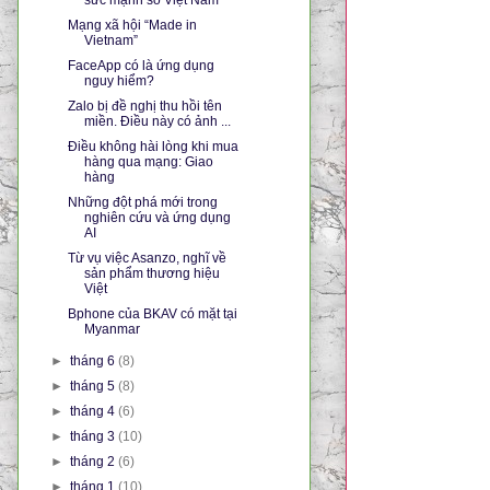
Mạng xã hội “Made in
Vietnam”
FaceApp có là ứng dụng
nguy hiểm?
Zalo bị đề nghị thu hồi tên
miền. Điều này có ảnh ...
Điều không hài lòng khi mua
hàng qua mạng: Giao
hàng
Những đột phá mới trong
nghiên cứu và ứng dụng
AI
Từ vụ việc Asanzo, nghĩ về
sản phẩm thương hiệu
Việt
Bphone của BKAV có mặt tại
Myanmar
►
tháng 6
(8)
►
tháng 5
(8)
►
tháng 4
(6)
►
tháng 3
(10)
►
tháng 2
(6)
►
tháng 1
(10)