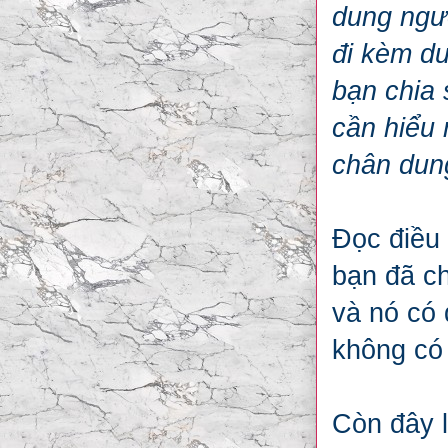
dung ngườ
đi kèm dư
bạn chia 
cần hiểu 
chân dung,
Đọc điều 
bạn đã ch
và nó có
không có 
Còn đây 