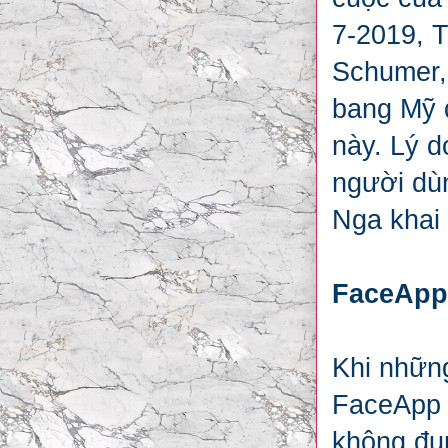
7-2019, 
Schumer,
bang Mỹ đ
này. Lý d
người dùn
Nga khai
FaceApp
Khi nhữn
FaceApp g
không đụn