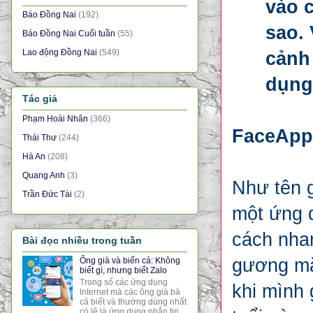
vào 
Báo Đồng Nai
(192)
sao.
Báo Đồng Nai Cuối tuần
(55)
Lao động Đồng Nai
(549)
cảnh
dụng
Tác giả
Phạm Hoài Nhân
(366)
FaceApp 
Thái Thư
(244)
Hà An
(208)
Quang Anh
(3)
Như tên 
Trần Đức Tài
(2)
một ứng 
cách nhan
Bài đọc nhiều trong tuần
gương mặt
Ông già và biển cả: Không
biết gì, nhưng biết Zalo
Trong số các ứng dụng
khi mình 
Internet mà các ông già bà
cả biết và thường dùng nhất
có lẽ là ứng dụng nhắn tin,