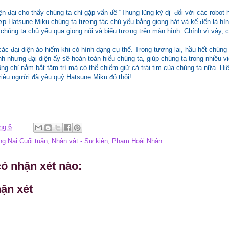
ện đại cho thấy chúng ta chỉ gặp vấn đề “Thung lũng kỳ dị” đối với các robo
ợp Hatsune Miku chúng ta tương tác chủ yếu bằng giọng hát và kế đến là hình
 chúng ta chủ yếu qua giọng nói và biểu tượng trên màn hình. Chính vì vậy, 
các đại diện ảo hiếm khi có hình dạng cụ thể. Trong tương lai, hầu hết chúng
nh nhưng đại diện ấy sẽ hoàn toàn hiểu chúng ta, giúp chúng ta trong nhiều việ
ng chỉ nắm bắt tâm trí mà có thể chiếm giữ cả trái tim của chúng ta nữa. Hi
riệu người đã yêu quý Hatsune Miku đó thôi!
ng 6
g Nai Cuối tuần
,
Nhân vật - Sự kiện
,
Phạm Hoài Nhân
ó nhận xét nào:
ận xét