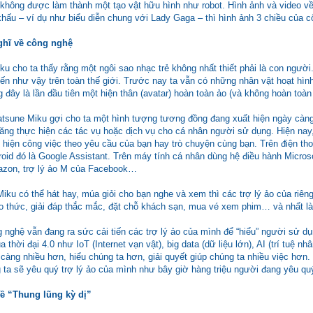
không được làm thành một tạo vật hữu hình như robot. Hình ảnh và video v
 khấu – ví dụ như biểu diễn chung với Lady Gaga – thì hình ảnh 3 chiều của
hĩ về công nghệ
u cho ta thấy rằng một ngôi sao nhạc trẻ không nhất thiết phải là con người
ến như vậy trên toàn thế giới. Trước nay ta vẫn có những nhân vật hoạt hìn
g đây là lần đầu tiên một hiện thân (avatar) hoàn toàn ảo (và không hoàn toàn
tsune Miku gợi cho ta một hình tượng tương đồng đang xuất hiện ngày càng ph
ng thực hiện các tác vụ hoặc dịch vụ cho cá nhân người sử dụng. Hiện nay, 
hiện công việc theo yêu cầu của bạn hay trò chuyện cùng bạn. Trên điện thoại
oid đó là Google Assistant. Trên máy tính cá nhân dùng hệ điều hành Microso
azon, trợ lý ảo M của Facebook…
ku có thể hát hay, múa giỏi cho bạn nghe và xem thì các trợ lý ảo của riêng
o thức, giải đáp thắc mắc, đặt chỗ khách sạn, mua vé xem phim… và nhất là 
 nghệ vẫn đang ra sức cải tiến các trợ lý ảo của mình để “hiểu” người sử d
ủa thời đại 4.0 như IoT (Internet vạn vật), big data (dữ liệu lớn), AI (trí tuệ 
 càng nhiều hơn, hiểu chúng ta hơn, giải quyết giúp chúng ta nhiều việc hơn
g ta sẽ yêu quý trợ lý ảo của mình như bây giờ hàng triệu người đang yêu q
ề “Thung lũng kỳ dị”