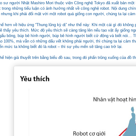
o sư người Nhật Mashiro Mori thuộc viện Công nghệ Tokyo đã xuất bản một bà
 trong những tiểu luận có ảnh hưởng nhất về công nghệ robot. Nội dung chính
ị, nhưng khi phải đối mặt với một robot quá giống con người, chúng ta lại cảm
thể hơn về hiệu ứng “Thung lũng kỳ dị” như thế này: Khi một cái gì đó không
sẽ thấy yêu thích. Mức độ yêu thích sẽ càng tăng lên nếu tạo vật ấy giống n
gấu bông, búp bê hình người, búp bê hình người biết cử động và biết nói… T
o 100%, mà vẫn có những dấu vết không phải người, thì chúng ta lại cảm thấ
n mức ta không biết đó là robot – thì sự yêu mến sẽ tăng cao trở lại.
hể hiện giả thuyết trên bằng biểu đồ sau, trong đó phẩn trũng xuống của đồ thị