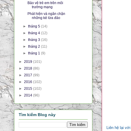
Bảo vệ trẻ em trên môi
trường mạng
Phát hiện và ngăn chặn
những kẻ lừa đảo
►
tháng 5
(14)
►
tháng 4
(12)
►
tháng 3
(16)
►
tháng 2
(11)
►
tháng 1
(9)
►
2019
(101)
►
2018
(86)
►
2017
(99)
►
2016
(102)
►
2015
(102)
►
2014
(96)
Tìm kiếm Blog này
Liên hệ lại vớ