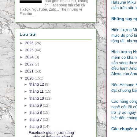
bao gồm nhiều thứ, không
Hatsune Miku 
chi Facebook mà còn cả
diễn trên sân
TikTok, YouTube, Zalo... Thế nhưng vì
Facebo...
Những suy ng
Hiện tượng Mik
Lưu trữ
mức độ phổ bi
rộng rãi, nhưn
►
2026
(26)
►
2025
(44)
Hình tượng Ha
►
2024
(3)
mềm có khả nă
sẵn sàng thực 
►
2022
(7)
điều hành Andr
►
2021
(53)
Alexa của Am
▼
2020
(151)
►
tháng 12
(9)
Nếu Hatsune Mi
đặt chuông bá
►
tháng 11
(15)
►
tháng 10
(12)
Các hãng công
►
tháng 9
(12)
nghệ cốt lõi c
trợ lý ảo ngày
►
tháng 8
(15)
biết đâu chún
►
tháng 7
(12)
▼
tháng 6
(14)
Câu chuyện v
Facebook giúp người dùng
chia sẻ thông tin đáng ti...