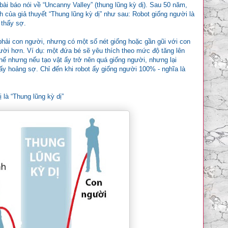
i báo nói về “Uncanny Valley” (thung lũng kỳ dị). Sau 50 năm,
 của giả thuyết “Thung lũng kỳ dị” như sau: Robot giống người là
 thấy sợ.
 phải con người, nhưng có một số nét giống hoặc gần gũi với con
gười hơn. Ví dụ: một đứa bé sẽ yêu thích theo mức độ tăng lên
hế nhưng nếu tạo vật ấy trở nên quá giống người, nhưng lại
y hoảng sợ. Chỉ đến khi robot ấy giống người 100% - nghĩa là
 là “Thung lũng kỳ dị”