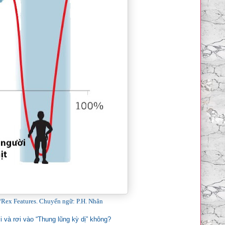
t/Rex Features. Chuyển ngữ: P.H. Nhân
i và rơi vào “Thung lũng kỳ dị” không?