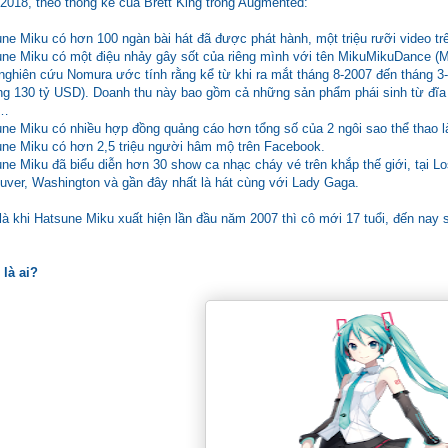
2018, theo thống kê của Brett King trong Augmented:
ne Miku có hơn 100 ngàn bài hát đã được phát hành, một triệu rưỡi video t
ne Miku có một điệu nhảy gây sốt của riêng mình với tên MikuMikuDance 
nghiên cứu Nomura ước tính rằng kể từ khi ra mắt tháng 8-2007 đến tháng 
ng 130 tỷ USD). Doanh thu này bao gồm cả những sản phẩm phái sinh từ đĩa
,…
ne Miku có nhiều hợp đồng quảng cáo hơn tổng số của 2 ngôi sao thể thao l
ne Miku có hơn 2,5 triệu người hâm mộ trên Facebook.
ne Miku đã biểu diễn hơn 30 show ca nhạc cháy vé trên khắp thế giới, tại L
uver, Washington và gần đây nhất là hát cùng với Lady Gaga.
là khi Hatsune Miku xuất hiện lần đầu năm 2007 thì cô mới 17 tuổi, đến nay
là ai?