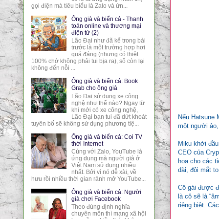
gọi điện mà tiêu biểu là Zalo và ứn...
Ông già và biển cả - Thanh
toán online và thương mại
điện tử (2)
Lão Đại như đã kể trong bài
trước là một trường hợp hơi
quá đáng (nhưng có thiệt
100% chớ không phải tui bịa ra), số còn lại
không đến nỗi ...
Ông già và biển cả: Book
Grab cho ông già
Lão Đại sử dụng xe công
nghệ như thế nào? Ngay từ
khi mới có xe công nghệ,
Lão Đại bạn tui đã dứt khoát
Nếu Hatsune Mi
tuyên bố sẽ không sử dụng phương tiệ...
một người ảo,
Ông già và biển cả: Coi TV
Miku khởi đầu
thời Internet
Cùng với Zalo, YouTube là
CEO của Crypt
ứng dụng mà người già ở
họa cho các ti
Việt Nam sử dụng nhiều
dài, đôi mắt t
nhất. Bởi vì nó dễ xài, về
hưu rồi nhiều thời gian rảnh mở YouTube...
Cô gái được đặ
Ông già và biển cả: Người
là cô sẽ là “â
già chơi Facebook
riêng biệt. Cá
Theo đúng định nghĩa
chuyên môn thì mạng xã hội