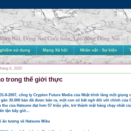
o Đồng Nai, Đồng Nai Cuối tuần, Lao động Đồng Nai
nghiệm sử dụng
Mạng Xã hội
Nhân vật - Sự kiện
tháng 6, 2020
o trong thế giới thực
31-8-2007, công ty Crypton Future Media của Nhật trình làng một giọng c
 gần 30.000 bản đã được bán ra, một con số bất ngờ đối với chính của
 thu của Hatsune đạt hơn 57 triệu yên, trở thành mặt hàng chạy nhất c
ến tận bây giờ…
 ấn tượng về Hatsune Miku