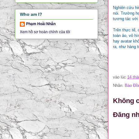
Nghiên cứu hi
nói. Trường h
Who am I?
tương tác với
Phạm Hoài Nhân
Trên thực tế, 
Xem hồ sơ hoàn chỉnh của tôi
toàn ảo, vô hì
hay avatar khô
ra, như hàng t
vào lúc
14 thá
Nhãn:
Báo Đồn
Không c
Đăng nh