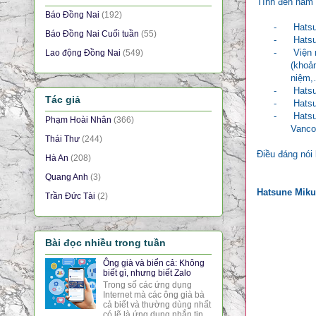
Tính đến năm 
Báo Đồng Nai
(192)
-
Hatsu
Báo Đồng Nai Cuối tuần
(55)
-
Hatsu
-
Viện 
Lao động Đồng Nai
(549)
(khoả
niệm
-
Hatsu
Tác giả
-
Hatsu
-
Hatsu
Phạm Hoài Nhân
(366)
Vanco
Thái Thư
(244)
Điều đáng nói 
Hà An
(208)
Quang Anh
(3)
Hatsune Miku 
Trần Đức Tài
(2)
Bài đọc nhiều trong tuần
Ông già và biển cả: Không
biết gì, nhưng biết Zalo
Trong số các ứng dụng
Internet mà các ông già bà
cả biết và thường dùng nhất
có lẽ là ứng dụng nhắn tin,