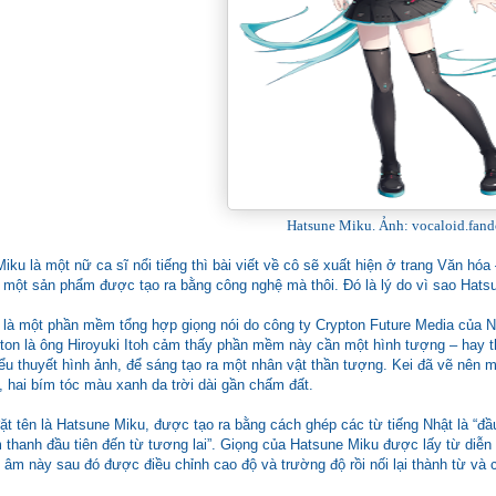
Hatsune Miku. Ảnh: vocaloid.fan
ku là một nữ ca sĩ nổi tiếng thì bài viết về cô sẽ xuất hiện ở trang Văn h
 một sản phẩm được tạo ra bằng công nghệ mà thôi. Đó là lý do vì sao Hatsu
 là một phần mềm tổng hợp giọng nói do công ty Crypton Future Media của 
on là ông Hiroyuki Itoh cảm thấy phần mềm này cần một hình tượng – hay thầ
ểu thuyết hình ảnh, để sáng tạo ra một nhân vật thần tượng. Kei đã vẽ nên m
o, hai bím tóc màu xanh da trời dài gần chấm đất.
t tên là Hatsune Miku, được tạo ra bằng cách ghép các từ tiếng Nhật là “đầu 
m thanh đầu tiên đến từ tương lai”. Giọng của Hatsune Miku được lấy từ diễn 
c âm này sau đó được điều chỉnh cao độ và trường độ rồi nối lại thành từ và 