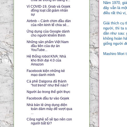
Năm 1970, giá
Vì COVID-19, Grab và Gojek
đây vẫn là một
đồng loạt cắt giảm nhân
điều rất thú v
sự
Airbnb – Cánh chim đầu đàn
Giải thích cụ 
của nền kinh tế chia sẻ...
người, thì ta 
Ứng dụng của Google dành
dần như sau: 
cho người khiếm thính
không hoàn hả
Những sản phẩm Việt Nam
giống người đế
đầu tiên của dự án
YouTube...
Mashiro Mori t
Hệ thống robot KIVA: Nhà
kho thời đại 4.0 của
Amazon
Facebook kiện những kẻ
mạo danh mình
Cà phê Dalgona đã thành
“hot trend” như thế nào?
Người ảo trong thế giới thực
Facebook đầu tư vào Gojek
Nhà bán lẻ ứng dụng điện
toán đám mây để vượt qua
...
Công nghệ số sẽ tạo nên con
người bất tử?