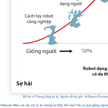
Đồ thị về Thung lũng kỳ dị. Nguồn đồ thị gốc: W.Disney/Everet
i Hatsune Miku và các trợ lý ảo chúng ta thấy thế nào? Họ có quá giống ngườ