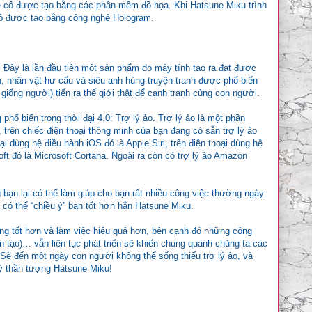
ề cô được tạo bằng các phần mềm đồ họa. Khi Hatsune Miku trình
 cô được tạo bằng công nghệ Hologram.
. Đây là lần đầu tiên một sản phẩm do máy tính tạo ra đạt được
h, nhân vật hư cấu và siêu anh hùng truyện tranh được phổ biến
 giống người) tiến ra thế giới thật để cạnh tranh cùng con người.
ổ biến trong thời đại 4.0: Trợ lý ảo. Trợ lý ảo là một phần
trên chiếc điện thoại thông minh của bạn đang có sẵn trợ lý ảo
 dùng hệ điều hành iOS đó là Apple Siri, trên điện thoại dùng hệ
ft đó là Microsoft Cortana. Ngoài ra còn có trợ lý ảo Amazon
 bạn lại có thể làm giúp cho bạn rất nhiều công việc thường ngày:
có thể “chiều ý” bạn tốt hơn hẳn Hatsune Miku.
ụng tốt hơn và làm việc hiệu quả hơn, bên cạnh đó những công
nhân tạo)… vẫn liên tục phát triển sẽ khiến chung quanh chúng ta các
. Sẽ đến một ngày con người không thể sống thiếu trợ lý ảo, và
uý thần tượng Hatsune Miku!