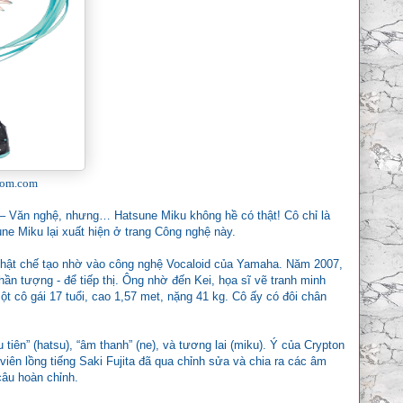
dom.com
óa – Văn nghệ, nhưng… Hatsune Miku không hề có thật! Cô chỉ là
ne Miku lại xuất hiện ở trang Công nghệ này.
Nhật chế tạo nhờ vào công nghệ Vocaloid của Yamaha. Năm 2007,
n tượng - để tiếp thị. Ông nhờ đến Kei, họa sĩ vẽ tranh minh
ột cô gái 17 tuổi, cao 1,57 met, nặng 41 kg. Cô ấy có đôi chân
tiên” (hatsu), “âm thanh” (ne), và tương lai (miku). Ý của Crypton
viên lồng tiếng Saki Fujita đã qua chỉnh sửa và chia ra các âm
câu hoàn chỉnh.