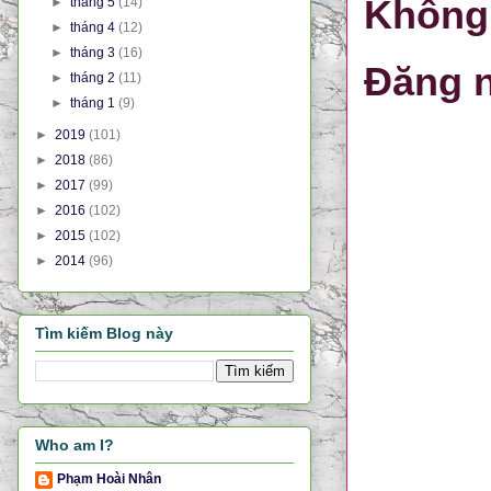
Không 
►
tháng 5
(14)
►
tháng 4
(12)
►
tháng 3
(16)
Đăng n
►
tháng 2
(11)
►
tháng 1
(9)
►
2019
(101)
►
2018
(86)
►
2017
(99)
►
2016
(102)
►
2015
(102)
►
2014
(96)
Tìm kiếm Blog này
Who am I?
Phạm Hoài Nhân