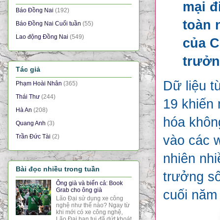
mại đ
Báo Đồng Nai
(192)
toàn 
Báo Đồng Nai Cuối tuần
(55)
Lao động Đồng Nai
(549)
của C
trưởn
Tác giả
Dữ liệu 
Phạm Hoài Nhân
(365)
Thái Thư
(244)
19 khiến 
Hà An
(208)
hóa không
Quang Anh
(3)
vào các 
Trần Đức Tài
(2)
nhiên nhi
Bài đọc nhiều trong tuần
trưởng số
Ông già và biển cả: Book
Grab cho ông già
cuối năm
Lão Đại sử dụng xe công
nghệ như thế nào? Ngay từ
khi mới có xe công nghệ,
Lão Đại bạn tui đã dứt khoát