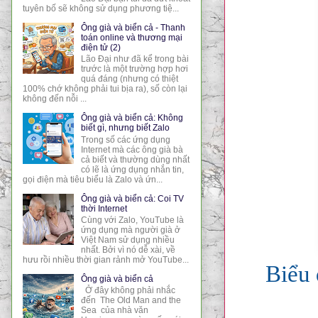
tuyên bố sẽ không sử dụng phương tiệ...
Ông già và biển cả - Thanh
toán online và thương mại
điện tử (2)
Lão Đại như đã kể trong bài
trước là một trường hợp hơi
quá đáng (nhưng có thiệt
100% chớ không phải tui bịa ra), số còn lại
không đến nỗi ...
Ông già và biển cả: Không
biết gì, nhưng biết Zalo
Trong số các ứng dụng
Internet mà các ông già bà
cả biết và thường dùng nhất
có lẽ là ứng dụng nhắn tin,
gọi điện mà tiêu biểu là Zalo và ứn...
Ông già và biển cả: Coi TV
thời Internet
Cùng với Zalo, YouTube là
ứng dụng mà người già ở
Việt Nam sử dụng nhiều
nhất. Bởi vì nó dễ xài, về
hưu rồi nhiều thời gian rảnh mở YouTube...
Biểu 
Ông già và biển cả
Ở đây không phải nhắc
đến The Old Man and the
Sea của nhà văn