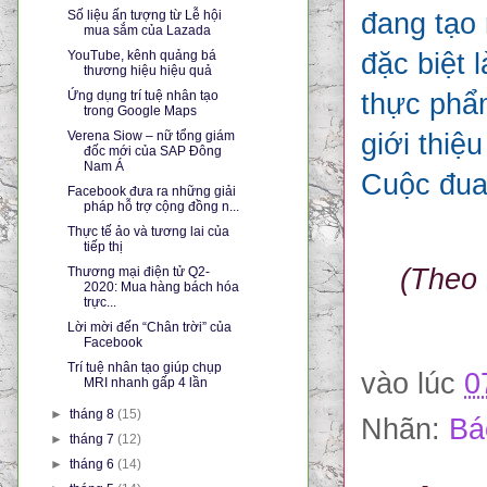
Số liệu ấn tượng từ Lễ hội
đang tạo 
mua sắm của Lazada
YouTube, kênh quảng bá
đặc biệt 
thương hiệu hiệu quả
Ứng dụng trí tuệ nhân tạo
thực phẩm
trong Google Maps
Verena Siow – nữ tổng giám
giới thiệ
đốc mới của SAP Đông
Nam Á
Cuộc đua
Facebook đưa ra những giải
pháp hỗ trợ cộng đồng n...
Thực tế ảo và tương lai của
tiếp thị
(Theo 
Thương mại điện tử Q2-
2020: Mua hàng bách hóa
trực...
Lời mời đến “Chân trời” của
Facebook
Trí tuệ nhân tạo giúp chụp
vào lúc
0
MRI nhanh gấp 4 lần
►
tháng 8
(15)
Nhãn:
Bá
►
tháng 7
(12)
►
tháng 6
(14)