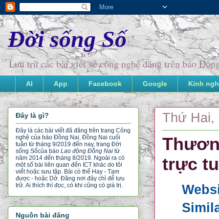
Đời sống Số
Lưu trữ các bài viết về công nghệ đăng trên báo Đồ
AI
App
Facebook
Google
Kinh ngh
Thứ Hai, 
Đây là gì?
Đây là các bài viết đã đăng trên trang Công
nghệ của báo Đồng Nai, Đồng Nai cuối
Thương
tuần từ tháng 9/2019 đến nay, trang Đời
sống Số
của báo
Lao động Đồng Nai
từ
trực t
năm 2014 đến tháng 8/2019. Ngoài ra có
một số bài liên quan đến ICT khác do tôi
viết hoặc sưu tập. Bài có thể Hay - Tạm
được - hoặc Dở. Đăng nơi đây chỉ để lưu
trữ. Ai thích thì đọc, có khi cũng có giá trị.
Websi
Simil
Nguồn bài đăng