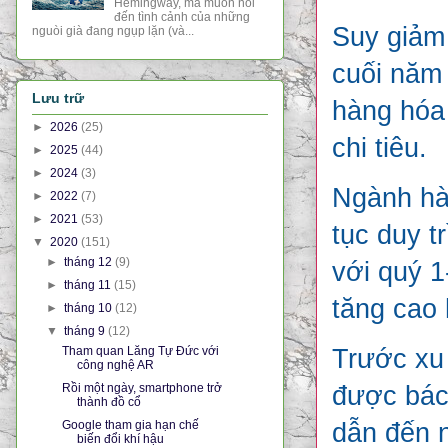
Hemingway, mà muốn nói
đến tình cảnh của những
Suy giảm
nguòi già đang ngụp lặn (và...
cuối năm
Lưu trữ
hàng hóa 
►
2026
(25)
chi tiêu.
►
2025
(44)
►
2024
(3)
Ngành hàn
►
2022
(7)
►
2021
(53)
tục duy t
▼
2020
(151)
►
tháng 12
(9)
với quý 
►
tháng 11
(15)
tăng cao 
►
tháng 10
(12)
▼
tháng 9
(12)
Tham quan Lăng Tự Đức với
Trước xu
công nghệ AR
Rồi một ngày, smartphone trở
được bác
thành đồ cổ
Google tham gia hạn chế
dẫn đến 
biến đổi khí hậu