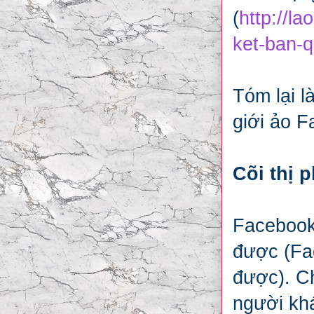
(
http://l
ket-ban-
Tóm lại l
giới ảo F
Cõi thị p
Facebook 
được (Fac
được). Ch
người khá