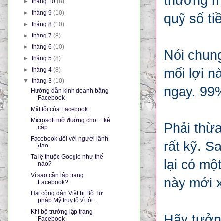
thưởng m
►
tháng 10
(8)
►
tháng 9
(10)
quỹ số ti
►
tháng 8
(10)
►
tháng 7
(8)
►
tháng 6
(10)
Nói chung
►
tháng 5
(8)
►
tháng 4
(8)
mối lợi n
▼
tháng 3
(10)
ngay. 99%
Hướng dẫn kinh doanh bằng
Facebook
Mặt tối của Facebook
Microsoft mở đường cho… kẻ
Phải thừa
cắp
Facebook đối với người lãnh
rất kỹ. S
đạo
Ta lệ thuộc Google như thế
lại có mộ
nào?
Vì sao cần lập trang
này mới x
Facebook?
Hai công dân Việt bị Bộ Tư
pháp Mỹ truy tố vì tội ...
Khi bộ trưởng lập trang
Hãy tưởng
Facebook