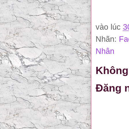
vào lúc
3
Nhãn:
Fa
Nhân
Không 
Đăng n