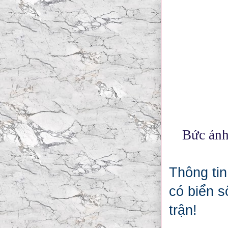
Bức ảnh
Thông tin
có biển s
trận!