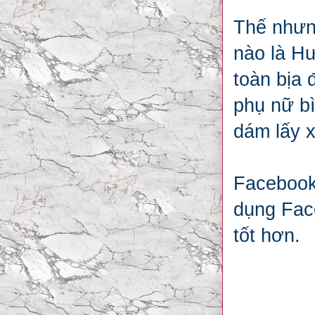
Thế nhưn
nào là Hư
toàn bịa 
phụ nữ b
dám lấy x
Facebook
dụng Fac
tốt hơn.