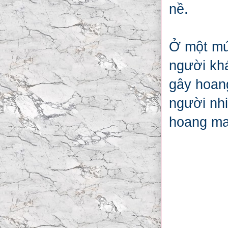
nề.
Ở một mức
người khá
gây hoan
người nhi
hoang man