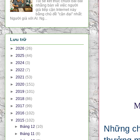
Tui sẽ kết thúc chuỗi bài dài
nhằng bàn về việc người
già tiếp cận Internet này
bằng chủ đề "cận đại" nhất:
Người già với AI. Ng...
Lưu trữ
►
2026
(26)
►
2025
(44)
►
2024
(3)
►
2022
(7)
►
2021
(53)
►
2020
(151)
►
2019
(101)
►
2018
(86)
M
►
2017
(99)
►
2016
(102)
▼
2015
(102)
Những chi
►
tháng 12
(10)
►
tháng 11
(8)