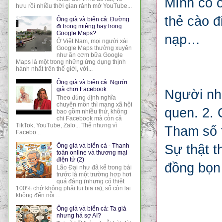
Mình có ô
hưu rồi nhiều thời gian rảnh mở YouTube...
thẻ cào đ
Ông già và biển cả: Đường
đi trong miệng hay trong
Google Maps?
nạp…
Ở Việt Nam, mọi người xài
Google Maps thường xuyên
như ăn cơm bữa Google
Maps là một trong những ứng dụng thịnh
hành nhất trên thế giới, với...
Ông già và biển cả: Người
già chơi Facebook
Người nhậ
Theo đúng định nghĩa
chuyên môn thì mạng xã hội
quen. 2. 
bao gồm nhiều thứ, không
chi Facebook mà còn cả
TikTok, YouTube, Zalo... Thế nhưng vì
Tham số t
Facebo...
Ông già và biển cả - Thanh
Sự thật t
toán online và thương mại
điện tử (2)
đồng bọn 
Lão Đại như đã kể trong bài
trước là một trường hợp hơi
quá đáng (nhưng có thiệt
100% chớ không phải tui bịa ra), số còn lại
không đến nỗi ...
Ông già và biển cả: Ta già
nhưng há sợ AI?