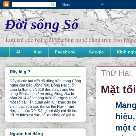
Đời sống Số
Lưu trữ các bài viết về công nghệ đăng trên báo Đồ
AI
App
Facebook
Google
Kinh ngh
Thứ Hai, 
Đây là gì?
Đây là các bài viết đã đăng trên trang Công
nghệ của báo Đồng Nai, Đồng Nai cuối
Mặt tố
tuần từ tháng 9/2019 đến nay, trang Đời
sống Số
của báo
Lao động Đồng Nai
từ
năm 2014 đến tháng 8/2019. Ngoài ra có
một số bài liên quan đến ICT khác do tôi
Mạng
viết hoặc sưu tập. Bài có thể Hay - Tạm
được - hoặc Dở. Đăng nơi đây chỉ để lưu
hiệu,
trữ. Ai thích thì đọc, có khi cũng có giá trị.
một 
Nguồn bài đăng