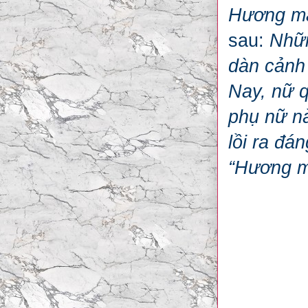
Hương mắt
sau:
Nhữn
dàn cảnh 
Nay, nữ q
phụ nữ nà
lồi ra đá
“Hương mắ