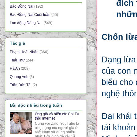
đích 
Báo Đồng Nai
(192)
nhữn
Báo Đồng Nai Cuối tuần
(55)
Lao động Đồng Nai
(549)
Chốn lừ
Tác giả
Phạm Hoài Nhân
(366)
Dạng lừa
Thái Thư
(244)
của con n
Hà An
(208)
Quang Anh
(3)
biểu cho 
Trần Đức Tài
(2)
nghệ thôn
Bài đọc nhiều trong tuần
Đại khái 
Ông già và biển cả: Coi TV
thời Internet
Cùng với Zalo, YouTube là
tài khoản
ứng dụng mà người già ở
Việt Nam sử dụng nhiều
nhất. Bởi vì nó dễ xài, về