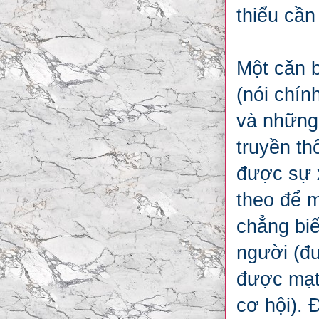
thiểu cần
Một căn 
(nói chín
và những
truyền th
được sự 
theo để m
chẳng biế
người (đư
được mạt
cơ hội). 