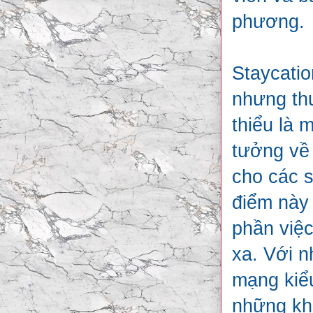
phương.
Staycatio
nhưng thư
thiểu là 
tưởng về 
cho các 
điểm này 
phần việc
xa. Với n
mạng kiểu
những kh