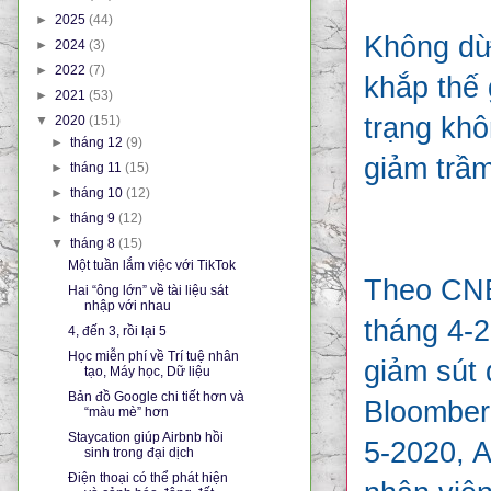
►
2025
(44)
Không dừ
►
2024
(3)
►
2022
(7)
khắp thế 
►
2021
(53)
trạng khô
▼
2020
(151)
►
tháng 12
(9)
giảm trầm
►
tháng 11
(15)
►
tháng 10
(12)
►
tháng 9
(12)
▼
tháng 8
(15)
Một tuần lắm việc với TikTok
Theo CNBC
Hai “ông lớn” về tài liệu sát
nhập với nhau
tháng 4-2
4, đến 3, rồi lại 5
Học miễn phí về Trí tuệ nhân
giảm sút 
tạo, Máy học, Dữ liệu
Bản đồ Google chi tiết hơn và
Bloomber
“màu mè” hơn
Staycation giúp Airbnb hồi
5-2020, A
sinh trong đại dịch
Điện thoại có thể phát hiện