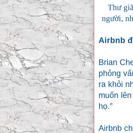
Thư giã
người, n
Airbnb đ
Brian Che
phỏng vấn
ra khỏi n
muốn lên 
họ.”
Airbnb ch