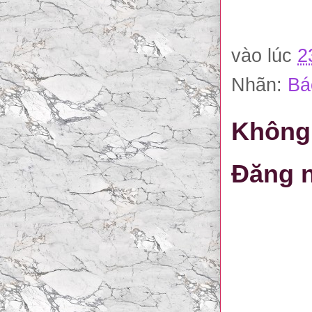
vào lúc
2
Nhãn:
Bá
Không 
Đăng n