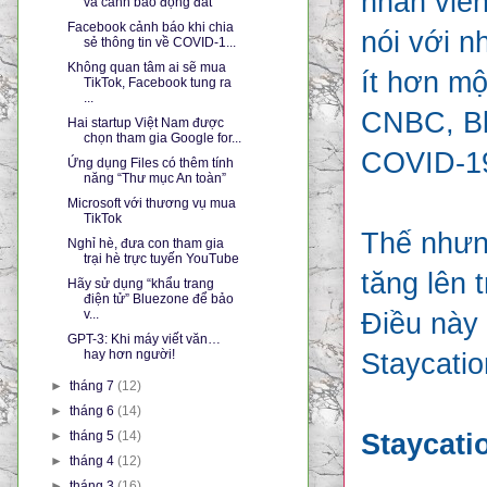
nhân viê
và cảnh báo động đất
Facebook cảnh báo khi chia
nói với n
sẻ thông tin về COVID-1...
Không quan tâm ai sẽ mua
ít hơn mộ
TikTok, Facebook tung ra
...
CNBC, Blo
Hai startup Việt Nam được
chọn tham gia Google for...
COVID-1
Ứng dụng Files có thêm tính
năng “Thư mục An toàn”
Microsoft với thương vụ mua
TikTok
Thế nhưng
Nghỉ hè, đưa con tham gia
trại hè trực tuyến YouTube
tăng lên 
Hãy sử dụng “khẩu trang
điện tử” Bluezone để bảo
v...
Điều này 
GPT-3: Khi máy viết văn…
hay hơn người!
Staycatio
►
tháng 7
(12)
►
tháng 6
(14)
►
tháng 5
(14)
Staycatio
►
tháng 4
(12)
►
tháng 3
(16)