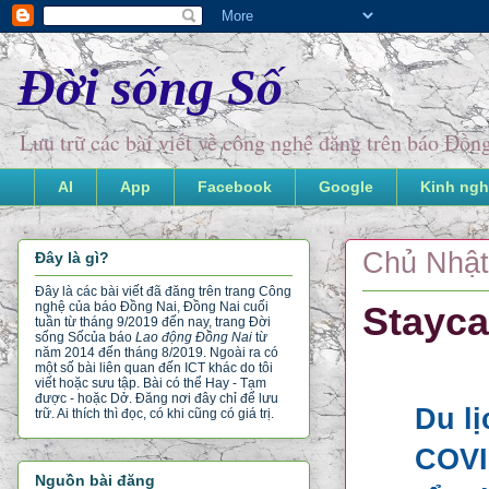
Đời sống Số
Lưu trữ các bài viết về công nghệ đăng trên báo Đồ
AI
App
Facebook
Google
Kinh ngh
Chủ Nhật
Đây là gì?
Đây là các bài viết đã đăng trên trang Công
nghệ của báo Đồng Nai, Đồng Nai cuối
Stayca
tuần từ tháng 9/2019 đến nay, trang Đời
sống Số
của báo
Lao động Đồng Nai
từ
năm 2014 đến tháng 8/2019. Ngoài ra có
một số bài liên quan đến ICT khác do tôi
viết hoặc sưu tập. Bài có thể Hay - Tạm
được - hoặc Dở. Đăng nơi đây chỉ để lưu
Du lị
trữ. Ai thích thì đọc, có khi cũng có giá trị.
COVID
Nguồn bài đăng