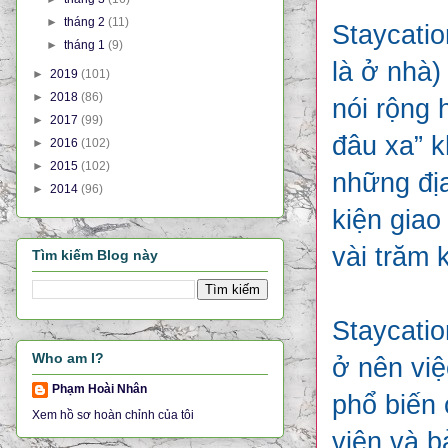
►
tháng 2
(11)
Staycatio
►
tháng 1
(9)
là ở nhà)
►
2019
(101)
►
2018
(86)
nói rộng 
►
2017
(99)
đâu xa” k
►
2016
(102)
►
2015
(102)
những địa
►
2014
(96)
kiện giao
vài trăm 
Tìm kiếm Blog này
Staycation
Who am I?
ở nên việ
Phạm Hoài Nhân
phổ biến 
Xem hồ sơ hoàn chỉnh của tôi
viên và b