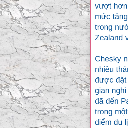
vượt hơn 
mức tăng
trong nư
Zealand 
Chesky n
nhiều th
được đặt 
gian nghỉ
đã đến Pa
trong một
điểm du l