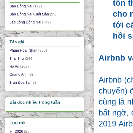
tổn 
Báo Đồng Nai
(192)
cho r
Báo Đồng Nai Cuối tuần
(55)
Lao động Đồng Nai
(549)
tới 
hồi s
Tác giả
Phạm Hoài Nhân
(365)
Airbnb 
Thái Thư
(244)
Hà An
(208)
Quang Anh
(3)
Airbnb (c
Trần Đức Tài
(2)
chuyển) đ
cùng là n
Bài đọc nhiều trong tuần
bất ngờ, 
2019 Airb
Lưu trữ
►
2026
(25)