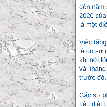
đến năm s
2020 của 
là một đi
Việc tăng
là do sự 
khi nới l
vài thán
trước đó.
Các sự ph
tiêu diệt 