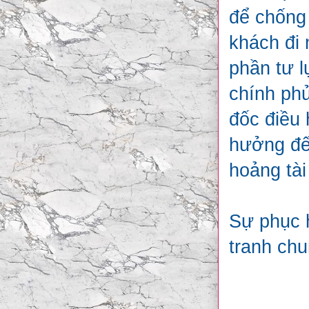
để chống
khách đi 
phần tư l
chính ph
đốc điều 
hưởng đế
hoảng tài
Sự phục h
tranh chu