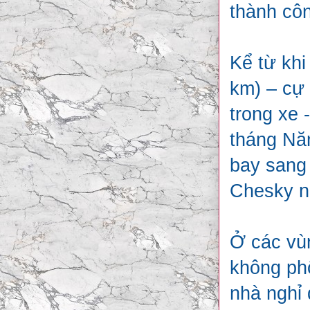
thành côn
Kể từ khi
km) – cự 
trong xe 
tháng Năm
bay sang 
Chesky n
Ở các vùn
không phổ
nhà nghỉ 