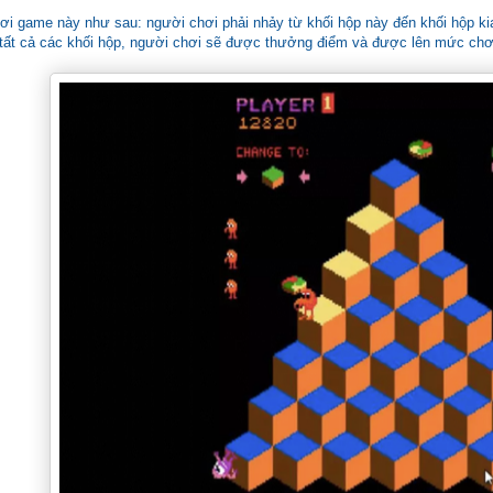
ơi game này như sau: người chơi phải nhảy từ khối hộp này đến khối hộp kia
 tất cả các khối hộp, người chơi sẽ được thưởng điểm và được lên mức chơ