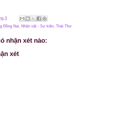
ng 3
g Đồng Nai
,
Nhân vật - Sự kiện
,
Thái Thư
ó nhận xét nào:
ận xét