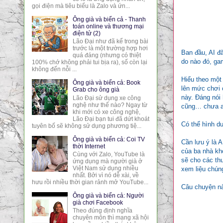
gọi điện mà tiêu biểu là Zalo và ứn...
Ông già và biển cả - Thanh
toán online và thương mại
điện tử (2)
Lão Đại như đã kể trong bài
trước là một trường hợp hơi
Ban đầu, AI đ
quá đáng (nhưng có thiệt
do nào đó, ga
100% chớ không phải tui bịa ra), số còn lại
không đến nỗi ...
Hiểu theo một
Ông già và biển cả: Book
lên mức chơi 
Grab cho ông già
này. Đáng nói 
Lão Đại sử dụng xe công
nghệ như thế nào? Ngay từ
cũng… chưa ai 
khi mới có xe công nghệ,
Lão Đại bạn tui đã dứt khoát
Có thể hình du
tuyên bố sẽ không sử dụng phương tiệ...
Ông già và biển cả: Coi TV
Cần lưu ý là 
thời Internet
của ba nhà kho
Cùng với Zalo, YouTube là
sẽ cho các thu
ứng dụng mà người già ở
Việt Nam sử dụng nhiều
xem liệu chún
nhất. Bởi vì nó dễ xài, về
hưu rồi nhiều thời gian rảnh mở YouTube...
Câu chuyện này
Ông già và biển cả: Người
già chơi Facebook
Theo đúng định nghĩa
chuyên môn thì mạng xã hội