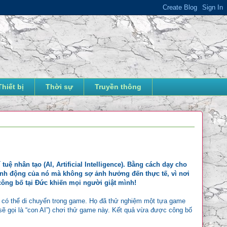
Thiết bị
Thời sự
Truyền thông
ệ nhân tạo (AI, Artificial Intelligence). Bằng cách dạy cho
ành động của nó mà không sợ ảnh hưởng đến thực tế, vì nơi
công bố tại Đức khiến mọi người giật mình!
 có thể di chuyển trong game. Họ đã thử nghiệm một tựa game
sẽ gọi là “con AI”) chơi thử game này. Kết quả vừa được công bố