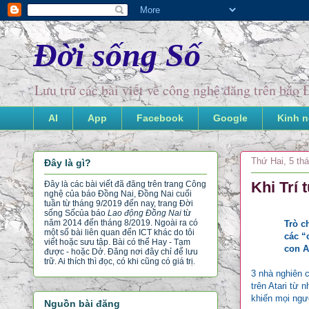
Đời sống Số
Lưu trữ các bài viết về công nghệ đăng trên bá
AI
App
Facebook
Google
Kinh 
Thứ Hai, 5 th
Đây là gì?
Khi Trí
Đây là các bài viết đã đăng trên trang Công
nghệ của báo Đồng Nai, Đồng Nai cuối
tuần từ tháng 9/2019 đến nay, trang Đời
sống Số
của báo
Lao động Đồng Nai
từ
năm 2014 đến tháng 8/2019. Ngoài ra có
Trò c
một số bài liên quan đến ICT khác do tôi
các “
viết hoặc sưu tập. Bài có thể Hay - Tạm
con A
được - hoặc Dở. Đăng nơi đây chỉ để lưu
trữ. Ai thích thì đọc, có khi cũng có giá trị.
3 nhà nghiên 
trên Atari từ
khiến mọi ngư
Nguồn bài đăng