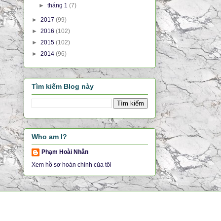
►
tháng 1
(7)
►
2017
(99)
►
2016
(102)
►
2015
(102)
►
2014
(96)
Tìm kiếm Blog này
Who am I?
Phạm Hoài Nhân
Xem hồ sơ hoàn chỉnh của tôi