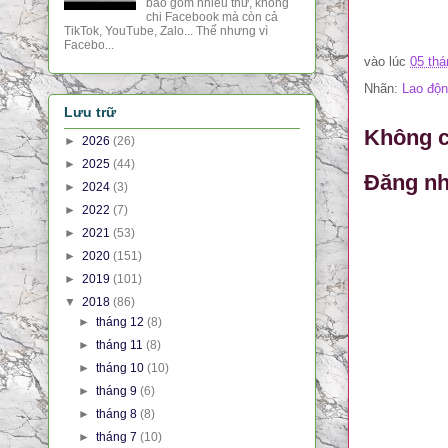
bao gồm nhiều thứ, không
chi Facebook mà còn cả
TikTok, YouTube, Zalo... Thế nhưng vì
Facebo...
vào lúc
05 thá
Nhãn:
Lao độn
Lưu trữ
Không c
►
2026
(26)
►
2025
(44)
Đăng nh
►
2024
(3)
►
2022
(7)
►
2021
(53)
►
2020
(151)
►
2019
(101)
▼
2018
(86)
►
tháng 12
(8)
►
tháng 11
(8)
►
tháng 10
(10)
►
tháng 9
(6)
►
tháng 8
(8)
►
tháng 7
(10)