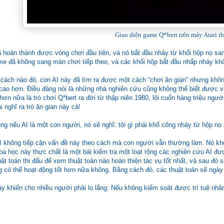
Giao diện game Q*bert trên máy Atari t
ã hoàn thành được vòng chơi đầu tiên, và nó bắt đầu nhảy từ khối hộp nọ san
me đã không sang màn chơi tiếp theo, và các khối hộp bắt đầu nhấp nháy kh
 cách nào đó, con AI này đã tìm ra được một cách “chơi ăn gian” nhưng khô
cao hơn. Điều đáng nói là những nhà nghiên cứu cũng không thể biết được vì
hơn nữa là trò chơi Q*bert ra đời từ thập niên 1980, lôi cuốn hàng triệu ngư
nghĩ ra trò ăn gian này cả!
ng nếu AI là một con người, nó sẽ nghĩ: tội gì phải khổ công nhảy từ hộp n
AI không tiếp cận vấn đề này theo cách mà con người vẫn thường làm. Nó k
a học này thực chất là một bài kiểm tra một loạt rộng các nghiên cứu AI được 
ật toán thi đấu để xem thuật toán nào hoàn thiện tác vụ tốt nhất, và sau đó
g có thể hoạt động tốt hơn nữa không. Bằng cách đó, các thuật toán sẽ ngày 
 khiến cho nhiều người phải lo lắng: Nếu không kiểm soát được trí tuệ nhân 