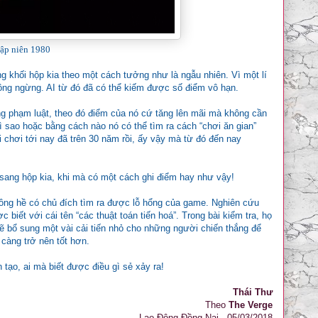
hập niên 1980
g khối hộp kia theo một cách tưởng như là ngẫu nhiên. Vì một lí
ông ngừng. AI từ đó đã có thể kiếm được số điểm vô hạn.
ng phạm luật, theo đó điểm của nó cứ tăng lên mãi mà không cần
 sao hoặc bằng cách nào nó có thể tìm ra cách “chơi ăn gian”
ời chơi tới nay đã trên 30 năm rồi, ấy vậy mà từ đó đến nay
ọ sang hộp kia, khi mà có một cách ghi điểm hay như vậy!
hông hề có chủ đích tìm ra được lỗ hổng của game. Nghiên cứu
biết với cái tên “các thuật toán tiến hoá”. Trong bài kiểm tra, họ
 sẽ bổ sung một vài cải tiến nhỏ cho những người chiến thắng để
càng trở nên tốt hơn.
tạo, ai mà biết được điều gì sẻ xảy ra!
Thái Thư
Theo
The Verge
Lao Động Đồng Nai - 05/03/2018