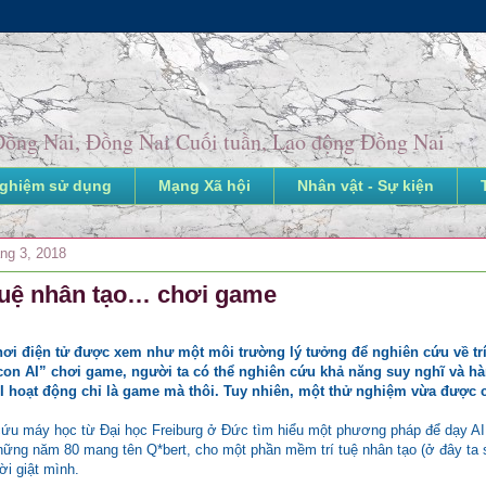
o Đồng Nai, Đồng Nai Cuối tuần, Lao động Đồng Nai
nghiệm sử dụng
Mạng Xã hội
Nhân vật - Sự kiện
áng 3, 2018
 tuệ nhân tạo… chơi game
hơi điện tử được xem như một môi trường lý tưởng để nghiên cứu về trí tu
con AI” chơi game, người ta có thể nghiên cứu khả năng suy nghĩ và h
I hoạt động chỉ là game mà thôi. Tuy nhiên, một thử nghiệm vừa được 
cứu máy học từ Đại học Freiburg ở Đức tìm hiểu một phương pháp để dạy AI
 những năm 80 mang tên Q*bert, cho một phần mềm trí tuệ nhân tạo (ở đây ta 
ời giật mình.