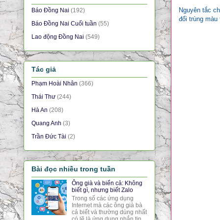
Nguyên tắc ch
Báo Đồng Nai
(192)
đổi trùng màu
Báo Đồng Nai Cuối tuần
(55)
Lao động Đồng Nai
(549)
Tác giả
Phạm Hoài Nhân
(366)
Thái Thư
(244)
Hà An
(208)
Quang Anh
(3)
Trần Đức Tài
(2)
Bài đọc nhiều trong tuần
Ông già và biển cả: Không
biết gì, nhưng biết Zalo
Trong số các ứng dụng
Internet mà các ông già bà
cả biết và thường dùng nhất
có lẽ là ứng dụng nhắn tin,