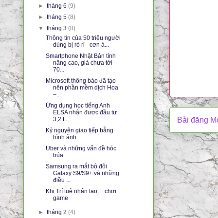
►
tháng 6
(9)
►
tháng 5
(8)
▼
tháng 3
(8)
Thông tin của 50 triệu người
dùng bị rò rỉ - cơn á...
Smartphone Nhật Bản tính
năng cao, giá chưa tới
70...
Microsoft thông báo đã tạo
nên phần mềm dịch Hoa
–...
Ứng dụng học tiếng Anh
ELSA nhận được đầu tư
3,2 t...
Bài đăng M
Kỷ nguyên giao tiếp bằng
hình ảnh
Uber và những vấn đề hóc
búa
Samsung ra mắt bộ đôi
Galaxy S9/S9+ và những
điều ...
Khi Trí tuệ nhân tạo… chơi
game
►
tháng 2
(4)