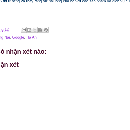
 25 thị trường và thấy rằng sự hài lòng của họ với các sản phẩm và dịch vụ 
ng 12
ng Nai
,
Google
,
Hà An
ó nhận xét nào:
ận xét