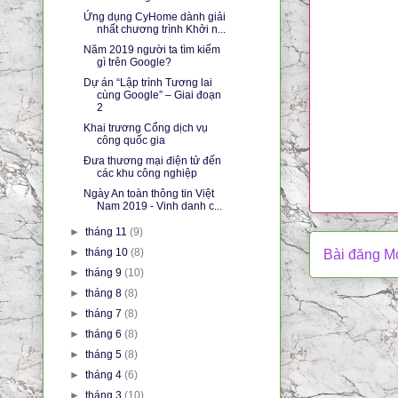
Ứng dụng CyHome dành giải
nhất chương trình Khởi n...
Năm 2019 người ta tìm kiếm
gì trên Google?
Dự án “Lập trình Tương lai
cùng Google” – Giai đoạn
2
Khai trương Cổng dịch vụ
công quốc gia
Đưa thương mại điện tử đến
các khu công nghiệp
Ngày An toàn thông tin Việt
Nam 2019 - Vinh danh c...
►
tháng 11
(9)
►
tháng 10
(8)
Bài đăng M
►
tháng 9
(10)
►
tháng 8
(8)
►
tháng 7
(8)
►
tháng 6
(8)
►
tháng 5
(8)
►
tháng 4
(6)
►
tháng 3
(10)