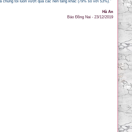
của chúng tôi luôn vượt qua các nền tảng khác (79% so với 53%).”
Hà An
Báo Đồng Nai - 23/12/2019