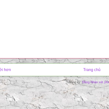
ới hơn
Trang chủ
Đăng ký:
Đăng Nhận xét (At