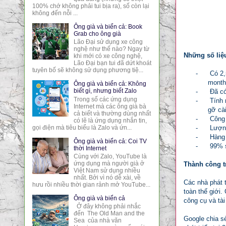
100% chớ không phải tui bịa ra), số còn lại
không đến nỗi ...
Ông già và biển cả: Book
Grab cho ông già
Lão Đại sử dụng xe công
nghệ như thế nào? Ngay từ
Những số liệ
khi mới có xe công nghệ,
Lão Đại bạn tui đã dứt khoát
tuyên bố sẽ không sử dụng phương tiệ...
-
Có 2,
monthl
Ông già và biển cả: Không
biết gì, nhưng biết Zalo
-
Đã có
Trong số các ứng dụng
-
Tính 
Internet mà các ông già bà
gỡ cài
cả biết và thường dùng nhất
-
Công 
có lẽ là ứng dụng nhắn tin,
gọi điện mà tiêu biểu là Zalo và ứn...
-
Lượng
-
Hàng 
Ông già và biển cả: Coi TV
-
99% s
thời Internet
Cùng với Zalo, YouTube là
ứng dụng mà người già ở
Thành công t
Việt Nam sử dụng nhiều
nhất. Bởi vì nó dễ xài, về
Các nhà phát t
hưu rồi nhiều thời gian rảnh mở YouTube...
toàn thế giới
Ông già và biển cả
công cụ và tài
Ở đây không phải nhắc
đến The Old Man and the
Google chia s
Sea của nhà văn