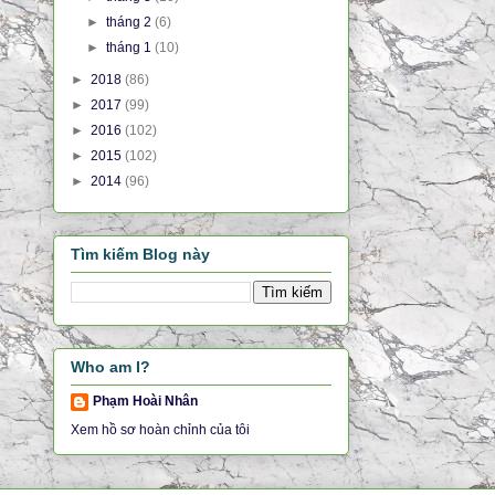
►
tháng 2
(6)
►
tháng 1
(10)
►
2018
(86)
►
2017
(99)
►
2016
(102)
►
2015
(102)
►
2014
(96)
Tìm kiếm Blog này
Who am I?
Phạm Hoài Nhân
Xem hồ sơ hoàn chỉnh của tôi