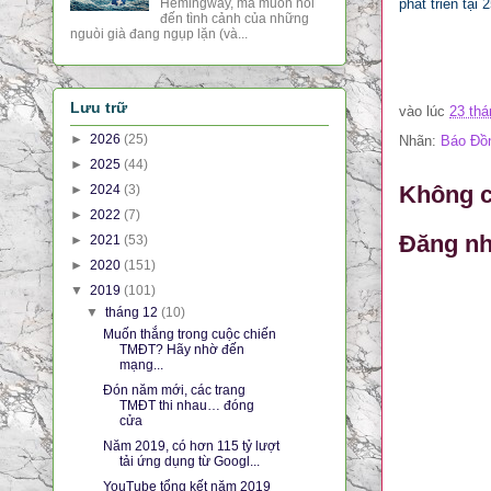
phát triển tại
Hemingway, mà muốn nói
đến tình cảnh của những
nguòi già đang ngụp lặn (và...
Lưu trữ
vào lúc
23 thá
►
2026
(25)
Nhãn:
Báo Đồ
►
2025
(44)
Không c
►
2024
(3)
►
2022
(7)
Đăng nh
►
2021
(53)
►
2020
(151)
▼
2019
(101)
▼
tháng 12
(10)
Muốn thắng trong cuộc chiến
TMĐT? Hãy nhờ đến
mạng...
Đón năm mới, các trang
TMĐT thi nhau… đóng
cửa
Năm 2019, có hơn 115 tỷ lượt
tải ứng dụng từ Googl...
YouTube tổng kết năm 2019