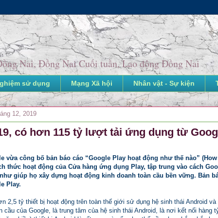
o Đồng Nai, Đồng Nai Cuối tuần, Lao động Đồng Nai
nghiệm sử dụng
Mạng Xã hội
Nhân vật - Sự kiện
háng 12, 2019
9, có hơn 115 tỷ lượt tải ứng dụng từ Goog
e vừa công bố bản báo cáo “Google Play hoạt động như thế nào” (How 
ch thức hoạt động của Cửa hàng ứng dụng Play, tập trung vào cách Goog
như giúp họ xây dựng hoạt động kinh doanh toàn cầu bền vững. Bản báo
e Play.
n 2,5 tỷ thiết bị hoạt động trên toàn thế giới sử dụng hệ sinh thái Android v
n cầu của Google, là trung tâm của hệ sinh thái Android, là nơi kết nối hàng