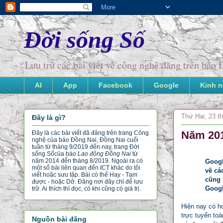
Đời sống Số
Lưu trữ các bài viết về công nghệ đăng trên bá
AI
App
Facebook
Google
Kinh 
Thứ Hai, 23 t
Đây là gì?
Năm 201
Đây là các bài viết đã đăng trên trang Công
nghệ của báo Đồng Nai, Đồng Nai cuối
tuần từ tháng 9/2019 đến nay, trang Đời
sống Số
của báo
Lao động Đồng Nai
từ
năm 2014 đến tháng 8/2019. Ngoài ra có
Googl
một số bài liên quan đến ICT khác do tôi
về cá
viết hoặc sưu tập. Bài có thể Hay - Tạm
cũng 
được - hoặc Dở. Đăng nơi đây chỉ để lưu
Googl
trữ. Ai thích thì đọc, có khi cũng có giá trị.
Hiện nay có hơ
trực tuyến toà
Nguồn bài đăng