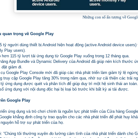
Những con số ấn tượng về Googl
u quan trọng về Google Play
5 tỷ người dùng thiết bị Android hiện hoạt động (active Android device users
y Play users).
 hơn 115 tỷ lượt tải ứng dụng từ Google Play xuống trong 12 tháng qua.
năng App Bundle và Dynamic Delivery của Android đã giúp nén kích thước ứn
 đặt giảm đi.
cụ Google Play Console mới đã giúp các nhà phát triển làm giảm tỷ lệ ngừng
 truy cập Google Play tăng 30% trong năm qua, nhờ sự cải thiện các trải 
tỷ ứng dụng được quét và phân tích để giúp duy trì một hệ sinh thái an toàn.
ố ứng dụng với nội dung độc hại bị loại bỏ trước khi bất kỳ ai tải được.
rên Google Play
riển ứng dụng và trò chơi chính là nguồn lực phát triển của Cửa hàng Google 
. Google khẳng định công ty trao quyền cho các nhà phát triển để phát huy k
 nguyên hỗ trợ sự phát triển của họ.
ẻ: “Chúng tôi thường xuyên đo lường cảm tình của nhà phát triển dành cho G