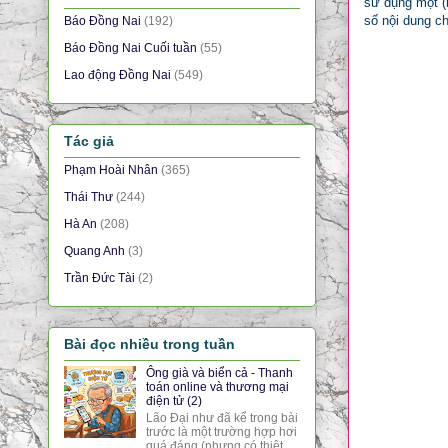
sử dụng một (h
số nội dung ch
Báo Đồng Nai
(192)
Báo Đồng Nai Cuối tuần
(55)
Lao động Đồng Nai
(549)
Tác giả
Phạm Hoài Nhân
(365)
Thái Thư
(244)
Hà An
(208)
Quang Anh
(3)
Trần Đức Tài
(2)
Bài đọc nhiều trong tuần
Ông già và biển cả - Thanh
toán online và thương mại
điện tử (2)
Lão Đại như đã kể trong bài
trước là một trường hợp hơi
quá đáng (nhưng có thiệt