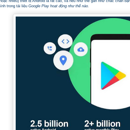
oặc nhiều) thiết bị Android là rất cao, và nếu như thế gần như chắc chắn b
ính trong tài liệu
Google Play hoạt động như thế nào.