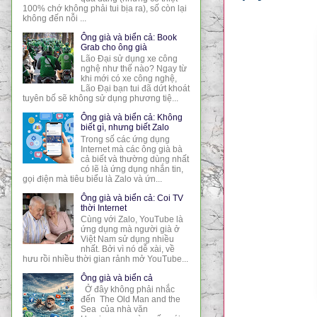
100% chớ không phải tui bịa ra), số còn lại
không đến nỗi ...
Ông già và biển cả: Book
Grab cho ông già
Lão Đại sử dụng xe công
nghệ như thế nào? Ngay từ
khi mới có xe công nghệ,
Lão Đại bạn tui đã dứt khoát
tuyên bố sẽ không sử dụng phương tiệ...
Ông già và biển cả: Không
biết gì, nhưng biết Zalo
Trong số các ứng dụng
Internet mà các ông già bà
cả biết và thường dùng nhất
có lẽ là ứng dụng nhắn tin,
gọi điện mà tiêu biểu là Zalo và ứn...
Ông già và biển cả: Coi TV
thời Internet
Cùng với Zalo, YouTube là
ứng dụng mà người già ở
Việt Nam sử dụng nhiều
nhất. Bởi vì nó dễ xài, về
hưu rồi nhiều thời gian rảnh mở YouTube...
Ông già và biển cả
Ở đây không phải nhắc
đến The Old Man and the
Sea của nhà văn