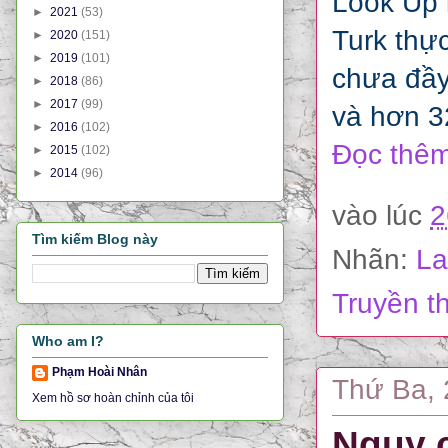
Look Up 
►
2021
(53)
Turk thự
►
2020
(151)
►
2019
(101)
chưa đầy
►
2018
(86)
►
2017
(99)
và hơn 3
►
2016
(102)
Đọc thêm
►
2015
(102)
►
2014
(96)
vào lúc
2
Tìm kiếm Blog này
Nhãn:
La
Truyền t
Who am I?
Phạm Hoài Nhân
Thứ Ba, 
Xem hồ sơ hoàn chỉnh của tôi
Nguy c