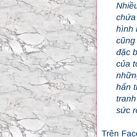
Nhiều
chứa 
hình 
cũng 
đặc b
của t
những
hấn t
tranh
sức r
Trên Fac