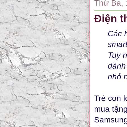
Thứ Ba, 
Điện t
Các h
smart
Tuy n
dành 
nhỏ n
Trẻ con k
mua tặng
Samsung 