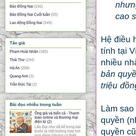
nhưn
Báo Đồng Nai
(192)
cao s
Báo Đồng Nai Cuối tuần
(55)
Lao động Đồng Nai
(549)
Hệ điều 
Tác giả
tính tại
Phạm Hoài Nhân
(365)
nhiều nhấ
Thái Thư
(244)
Hà An
(208)
bản quyề
Quang Anh
(3)
triệu đồn
Trần Đức Tài
(2)
Bài đọc nhiều trong tuần
Làm sao 
Ông già và biển cả - Thanh
quyền (n
toán online và thương mại
điện tử (2)
Lão Đại như đã kể trong bài
quyền cũ
trước là một trường hợp hơi
quá đáng (nhưng có thiệt