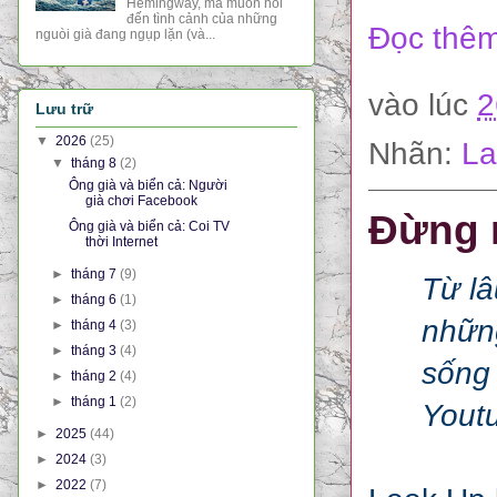
Hemingway, mà muốn nói
đến tình cảnh của những
Đọc thêm
nguòi già đang ngụp lặn (và...
vào lúc
2
Lưu trữ
▼
2026
(25)
Nhãn:
La
▼
tháng 8
(2)
Ông già và biển cả: Người
già chơi Facebook
Đừng n
Ông già và biển cả: Coi TV
thời Internet
►
tháng 7
(9)
Từ lâ
►
tháng 6
(1)
những
►
tháng 4
(3)
►
tháng 3
(4)
sống 
►
tháng 2
(4)
►
tháng 1
(2)
Youtu
►
2025
(44)
►
2024
(3)
►
2022
(7)