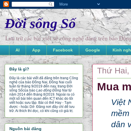
Đời sống Số
Lưu trữ các bài viết về công nghệ đăng trên báo Đồ
AI
App
Facebook
Google
Kinh ngh
Thứ Hai,
Đây là gì?
Đây là các bài viết đã đăng trên trang Công
nghệ của báo Đồng Nai, Đồng Nai cuối
Mua má
tuần từ tháng 9/2019 đến nay, trang Đời
sống Số
của báo
Lao động Đồng Nai
từ
năm 2014 đến tháng 8/2019. Ngoài ra có
một số bài liên quan đến ICT khác do tôi
Việt 
viết hoặc sưu tập. Bài có thể Hay - Tạm
được - hoặc Dở. Đăng nơi đây chỉ để lưu
mềm c
trữ. Ai thích thì đọc, có khi cũng có giá trị.
dân v
Nguồn bài đăng