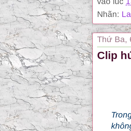
vào lúc
1
Nhãn:
La
Thứ Ba, 
Clip h
Trong
không