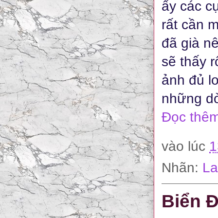
ấy các c
rất cần m
đã già n
sẽ thấy r
ảnh đủ lo
những dò
Đọc thêm
vào lúc
1
Nhãn:
La
Biển 