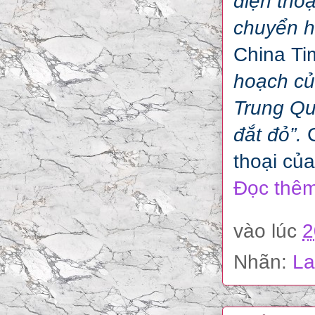
điện tho
chuyển h
China Tim
hoạch củ
Trung Qu
đắt đỏ”.
C
thoại củ
Đọc thêm
vào lúc
2
Nhãn:
La