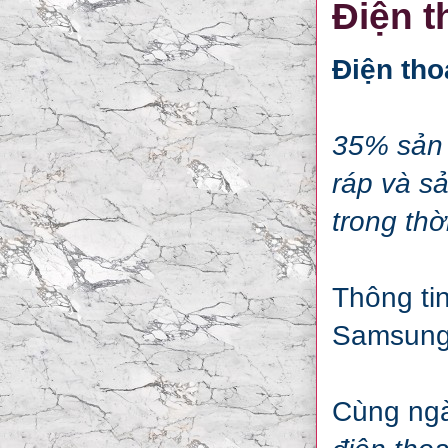
Điện t
Điện tho
35% sản 
ráp và s
trong thời
Thông ti
Samsung 
Cùng ngà