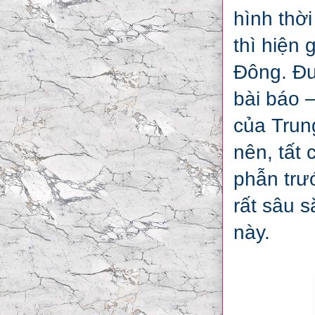
hình thờ
thì hiện 
Đông. Đư
bài báo 
của Trun
nên, tất 
phẫn trư
rất sâu 
này.