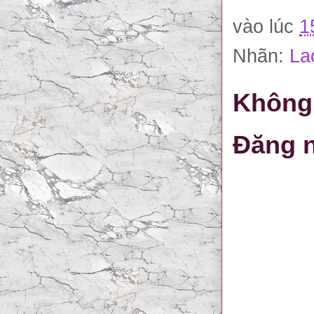
vào lúc
1
Nhãn:
La
Không 
Đăng n