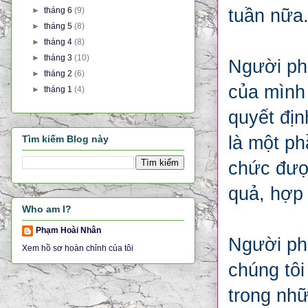
►
tháng 6
(9)
tuần nữa
►
tháng 5
(8)
►
tháng 4
(8)
►
tháng 3
(10)
Người phá
►
tháng 2
(6)
của mình 
►
tháng 1
(4)
quyết địn
là một ph
Tìm kiếm Blog này
chức được
quả, hợp 
Who am I?
Phạm Hoài Nhân
Người ph
Xem hồ sơ hoàn chỉnh của tôi
chúng tôi
trong nh