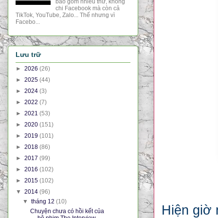
bao gồm nhiều thứ, không
chi Facebook mà còn cả
TikTok, YouTube, Zalo... Thế nhưng vì
Facebo...
Lưu trữ
►
2026
(26)
►
2025
(44)
►
2024
(3)
►
2022
(7)
►
2021
(53)
►
2020
(151)
►
2019
(101)
►
2018
(86)
►
2017
(99)
►
2016
(102)
►
2015
(102)
▼
2014
(96)
▼
tháng 12
(10)
Hiện giờ 
Chuyện chưa có hồi kết của
bộ phim The Interview