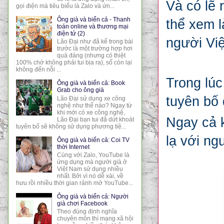
Và có lẽ 
gọi điện mà tiêu biểu là Zalo và ứn...
Ông già và biển cả - Thanh
thể xem l
toán online và thương mại
điện tử (2)
người Việ
Lão Đại như đã kể trong bài
trước là một trường hợp hơi
quá đáng (nhưng có thiệt
100% chớ không phải tui bịa ra), số còn lại
không đến nỗi ...
Trong lúc
Ông già và biển cả: Book
Grab cho ông già
tuyên bố
Lão Đại sử dụng xe công
nghệ như thế nào? Ngay từ
khi mới có xe công nghệ,
Ngay cả 
Lão Đại bạn tui đã dứt khoát
tuyên bố sẽ không sử dụng phương tiệ...
lạ với ng
Ông già và biển cả: Coi TV
thời Internet
Cùng với Zalo, YouTube là
ứng dụng mà người già ở
Việt Nam sử dụng nhiều
nhất. Bởi vì nó dễ xài, về
hưu rồi nhiều thời gian rảnh mở YouTube...
Ông già và biển cả: Người
già chơi Facebook
Theo đúng định nghĩa
chuyên môn thì mạng xã hội