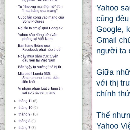
Yahoo sa
Từ “thương mại điện tử” đến
“mua hàng qua mạng”
cũng đều 
Cuộc tấn công vào mạng của
Sony Pictures
Google, k
Người ta tìm gì qua Google?
Yahoo sắp đóng cửa văn
Gmail chứ
phòng tại Việt Nam
Bán hàng thông qua
người ta
Facebook phải nộp thuế
Ngày mua sắm trực tuyến
đầu tiên tại Việt Nam
Bán “gậy tự sướng” sẽ bị tù
Giữa nhữn
Microsoft Lumia 535:
Smartphone Lumia đầu
với thị t
tiên khô...
Vi phạm pháp luật vì tung tin
chính thứ
sai sự thật trên mạng
►
tháng 11
(8)
►
tháng 10
(6)
Thế nhưng
►
tháng 9
(10)
►
tháng 8
(9)
Yahoo Việ
►
tháng 7
(8)