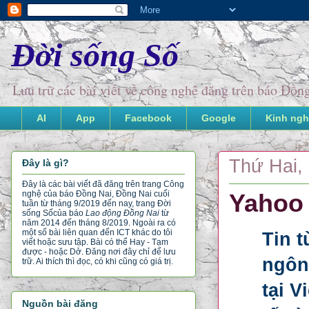
Đời sống Số
Lưu trữ các bài viết về công nghệ đăng trên báo Đồ
AI
App
Facebook
Google
Kinh ngh
Thứ Hai, 
Đây là gì?
Đây là các bài viết đã đăng trên trang Công
nghệ của báo Đồng Nai, Đồng Nai cuối
Yahoo 
tuần từ tháng 9/2019 đến nay, trang Đời
sống Số
của báo
Lao động Đồng Nai
từ
năm 2014 đến tháng 8/2019. Ngoài ra có
một số bài liên quan đến ICT khác do tôi
Tin t
viết hoặc sưu tập. Bài có thể Hay - Tạm
được - hoặc Dở. Đăng nơi đây chỉ để lưu
ngôn
trữ. Ai thích thì đọc, có khi cũng có giá trị.
tại V
Nguồn bài đăng