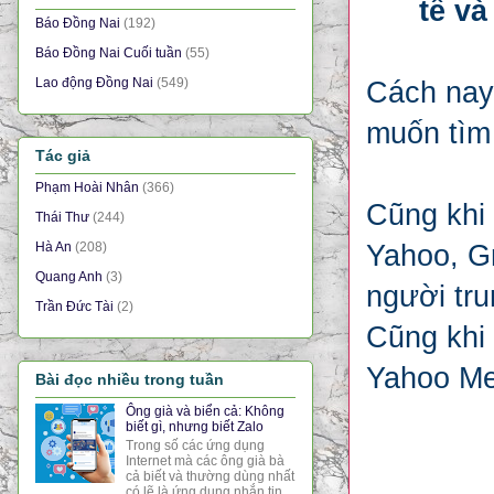
tế và
Báo Đồng Nai
(192)
Báo Đồng Nai Cuối tuần
(55)
Lao động Đồng Nai
(549)
Cách nay 
muốn tìm 
Tác giả
Phạm Hoài Nhân
(366)
Cũng khi 
Thái Thư
(244)
Yahoo, Gm
Hà An
(208)
Quang Anh
(3)
người tru
Trần Đức Tài
(2)
Cũng khi 
Yahoo Me
Bài đọc nhiều trong tuần
Ông già và biển cả: Không
biết gì, nhưng biết Zalo
Trong số các ứng dụng
Internet mà các ông già bà
cả biết và thường dùng nhất
có lẽ là ứng dụng nhắn tin,