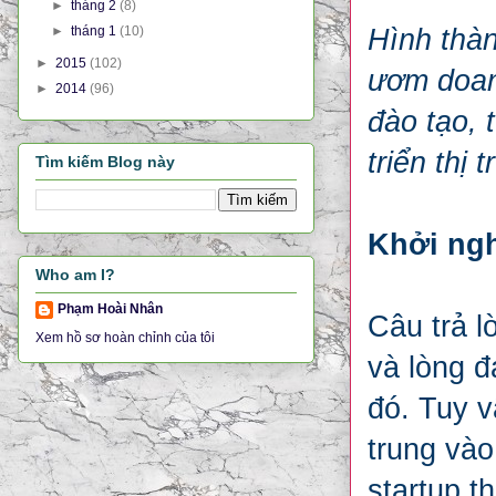
►
tháng 2
(8)
►
tháng 1
(10)
Hình thàn
►
2015
(102)
ươm doanh
►
2014
(96)
đào tạo, 
triển thị
Tìm kiếm Blog này
Khởi ngh
Who am I?
Phạm Hoài Nhân
Câu trả l
Xem hồ sơ hoàn chỉnh của tôi
và lòng đ
đó. Tuy v
trung vào
startup t