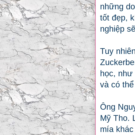
những doa
tốt đẹp, 
nghiệp s
Tuy nhiên
Zuckerber
học, như
và có thể
Ông Nguy
Mỹ Tho. L
mía khác