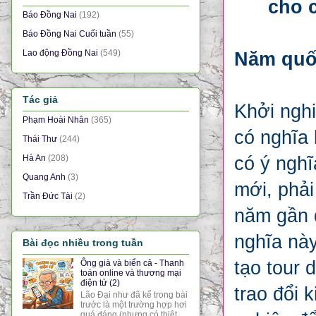
cho 
Báo Đồng Nai
(192)
Báo Đồng Nai Cuối tuần
(55)
Lao động Đồng Nai
(549)
Năm quốc
Tác giả
Khởi nghi
Phạm Hoài Nhân
(365)
có nghĩa 
Thái Thư
(244)
có ý nghĩ
Hà An
(208)
Quang Anh
(3)
mới, phải
Trần Đức Tài
(2)
năm gần đ
nghĩa nà
Bài đọc nhiều trong tuần
tạo tour 
Ông già và biển cả - Thanh
toán online và thương mại
điện tử (2)
trao đổi 
Lão Đại như đã kể trong bài
trước là một trường hợp hơi
quá đáng (nhưng có thiệt