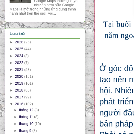
Google Maps thường xuyên
như ăn cơm bữa Google
Maps là một trong những ứng dụng thịnh
hành nhất trên thế giới, với...
Tại buổi
năm ngoá
Lưu trữ
►
2026
(25)
►
2025
(44)
►
2024
(3)
►
2022
(7)
Ở góc độ 
►
2021
(53)
►
2020
(151)
tạo nên m
►
2019
(101)
hội. Nhiề
►
2018
(86)
►
2017
(99)
phát triể
▼
2016
(102)
►
tháng 12
(8)
người đầu
►
tháng 11
(8)
bản pháp 
►
tháng 10
(10)
►
tháng 9
(8)