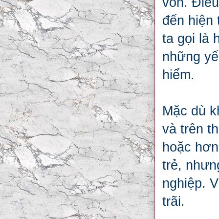
vốn. Điều
đến hiện 
ta gọi là
những yếu
hiểm.
Mặc dù kh
và trên t
hoặc hơn
trẻ, nhưn
nghiệp. V
trãi.