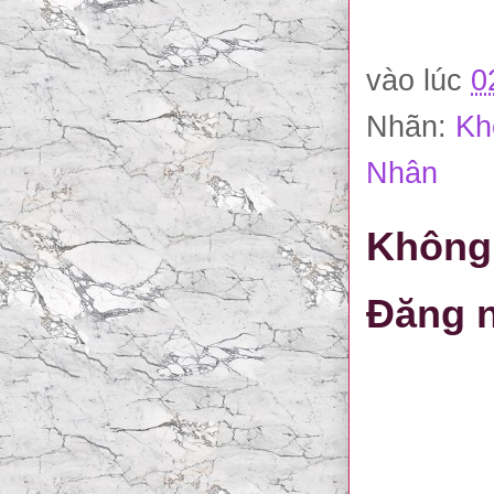
vào lúc
0
Nhãn:
Kh
Nhân
Không 
Đăng n