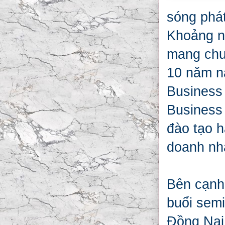
sóng phát
Khoảng n
mang chươ
10 năm na
Business 
Business 
đào tạo h
doanh nh
Bên cạnh
buổi semi
Đồng Nai,