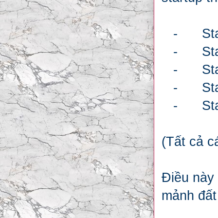
-
St
-
St
-
St
-
St
-
St
(Tất cả c
Điều này 
mảnh đất