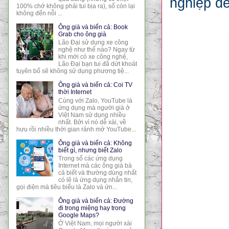
nghiệp đ
100% chớ không phải tui bịa ra), số còn lại
không đến nỗi ...
Ông già và biển cả: Book
Grab cho ông già
Lão Đại sử dụng xe công
nghệ như thế nào? Ngay từ
khi mới có xe công nghệ,
Lão Đại bạn tui đã dứt khoát
tuyên bố sẽ không sử dụng phương tiệ...
Ông già và biển cả: Coi TV
thời Internet
Cùng với Zalo, YouTube là
ứng dụng mà người già ở
Việt Nam sử dụng nhiều
nhất. Bởi vì nó dễ xài, về
hưu rồi nhiều thời gian rảnh mở YouTube...
Ông già và biển cả: Không
biết gì, nhưng biết Zalo
Trong số các ứng dụng
Internet mà các ông già bà
cả biết và thường dùng nhất
có lẽ là ứng dụng nhắn tin,
gọi điện mà tiêu biểu là Zalo và ứn...
Ông già và biển cả: Đường
đi trong miệng hay trong
Google Maps?
Ở Việt Nam, mọi người xài