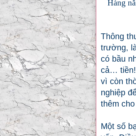
Hàng nă
Thông thư
trường, 
có bầu nh
cả… tiền!
vì còn th
nghiệp để
thêm cho 
Một số bạ