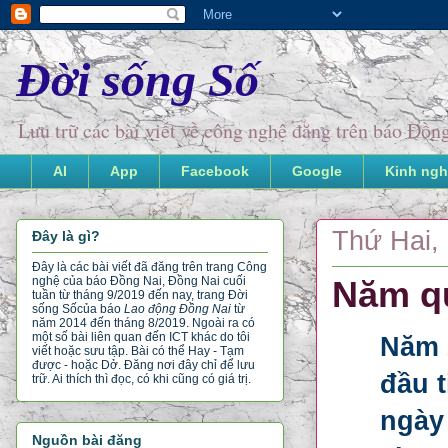
Đời sống Số
Lưu trữ các bài viết về công nghệ đăng trên báo Đồ
AI
App
Facebook
Google
Kinh ngh
Thứ Hai, 
Đây là gì?
Đây là các bài viết đã đăng trên trang Công
nghệ của báo Đồng Nai, Đồng Nai cuối
Năm qu
tuần từ tháng 9/2019 đến nay, trang Đời
sống Số
của báo
Lao động Đồng Nai
từ
năm 2014 đến tháng 8/2019. Ngoài ra có
một số bài liên quan đến ICT khác do tôi
Năm 
viết hoặc sưu tập. Bài có thể Hay - Tạm
được - hoặc Dở. Đăng nơi đây chỉ để lưu
đầu 
trữ. Ai thích thì đọc, có khi cũng có giá trị.
ngày 
Nguồn bài đăng