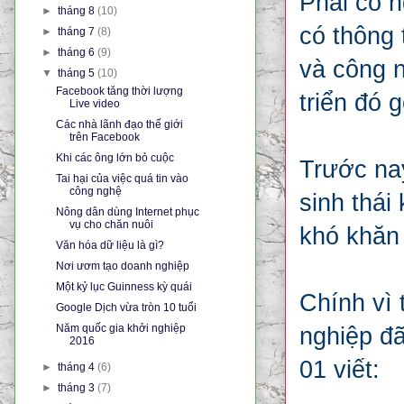
Phải có n
►
tháng 8
(10)
có thông 
►
tháng 7
(8)
►
tháng 6
(9)
và công n
▼
tháng 5
(10)
Facebook tăng thời lượng
triển đó 
Live video
Các nhà lãnh đạo thế giới
trên Facebook
Khi các ông lớn bỏ cuộc
Trước nay
Tai hại của việc quá tin vào
công nghệ
sinh thái
Nông dân dùng Internet phục
vụ cho chăn nuôi
khó khăn
Văn hóa dữ liệu là gì?
Nơi ươm tạo doanh nghiệp
Một kỷ lục Guinness kỳ quái
Chính vì 
Google Dịch vừa tròn 10 tuổi
Năm quốc gia khởi nghiệp
nghiệp đã
2016
01 viết:
►
tháng 4
(6)
►
tháng 3
(7)