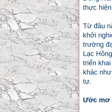
thực hiện
Từ đầu n
khởi ngh
trường đ
Lạc Hồng
triển kha
khác như
tự.
Ước mơ 