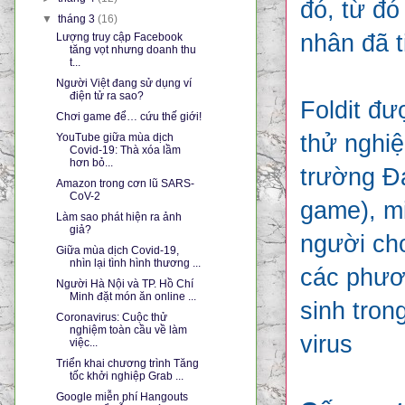
đó, từ đó
▼
tháng 3
(16)
nhân đã t
Lượng truy cập Facebook
tăng vọt nhưng doanh thu
t...
Người Việt đang sử dụng ví
điện tử ra sao?
Foldit đư
Chơi game để… cứu thế giới!
thử nghi
YouTube giữa mùa dịch
Covid-19: Thà xóa lầm
hơn bỏ...
trường Đạ
Amazon trong cơn lũ SARS-
CoV-2
game), mi
Làm sao phát hiện ra ảnh
giả?
người chơ
Giữa mùa dịch Covid-19,
nhìn lại tình hình thương ...
các phươn
Người Hà Nội và TP. Hồ Chí
Minh đặt món ăn online ...
sinh tron
Coronavirus: Cuộc thử
nghiệm toàn cầu về làm
virus
việc...
Triển khai chương trình Tăng
tốc khởi nghiệp Grab ...
Google miễn phí Hangouts