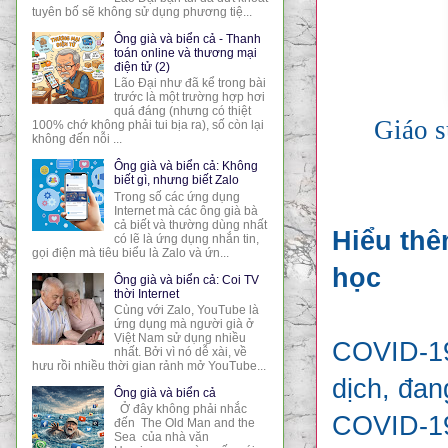
tuyên bố sẽ không sử dụng phương tiệ...
Ông già và biển cả - Thanh
toán online và thương mại
điện tử (2)
Lão Đại như đã kể trong bài
trước là một trường hợp hơi
quá đáng (nhưng có thiệt
Giáo s
100% chớ không phải tui bịa ra), số còn lại
không đến nỗi ...
Ông già và biển cả: Không
biết gì, nhưng biết Zalo
Trong số các ứng dụng
Internet mà các ông già bà
cả biết và thường dùng nhất
Hiểu thê
có lẽ là ứng dụng nhắn tin,
gọi điện mà tiêu biểu là Zalo và ứn...
học
Ông già và biển cả: Coi TV
thời Internet
Cùng với Zalo, YouTube là
ứng dụng mà người già ở
Việt Nam sử dụng nhiều
COVID-19
nhất. Bởi vì nó dễ xài, về
hưu rồi nhiều thời gian rảnh mở YouTube...
dịch, đan
Ông già và biển cả
Ở đây không phải nhắc
COVID-19
đến The Old Man and the
Sea của nhà văn