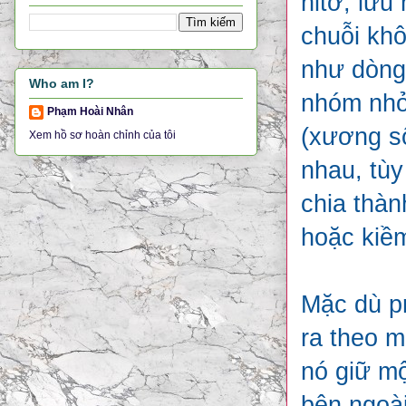
nitơ, lưu
chuỗi kh
như dòng 
Who am I?
nhóm nhỏ 
Phạm Hoài Nhân
(xương số
Xem hồ sơ hoàn chỉnh của tôi
nhau, tùy
chia thàn
hoặc kiề
Mặc dù pr
ra theo m
nó giữ mộ
bên ngoà