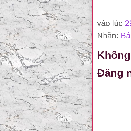
vào lúc
2
Nhãn:
Bá
Không 
Đăng n