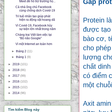
Gấp prot
Meet để hỗ trợ trường họ...
Cả nhà ông chủ Facebook
cùng chống dịch Covid-19
Trí tuệ nhân tạo giúp phát
Protein l
hiện ra động vật hoang dã
Vì Covid-19, Facebook hủy
được tạo 
sự kiện lớn nhất trong năm
Chàng trai Việt làm việc tại
bào cơ, t
“Bộ não Google”
Vì một Internet an toàn hơn
cho phép
►
tháng 2
(11)
lượng cho
►
tháng 1
(9)
►
2019
(101)
chất dinh
►
2018
(86)
có điểm 
►
2017
(99)
►
2016
(102)
một chuỗi
►
2015
(102)
►
2014
(96)
Axit amin
Tìm kiếm Blog này