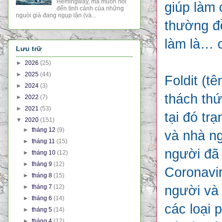
Hemingway, mà muốn nói
giúp làm 
đến tình cảnh của những
nguòi già đang ngụp lặn (và...
thường đề
làm là… c
Lưu trữ
►
2026
(25)
►
2025
(44)
Foldit (t
►
2024
(3)
thách thứ
►
2022
(7)
►
2021
(53)
tại đó tr
▼
2020
(151)
►
tháng 12
(9)
và nhà ng
►
tháng 11
(15)
người đã 
►
tháng 10
(12)
►
tháng 9
(12)
Coronavir
►
tháng 8
(15)
►
tháng 7
(12)
người và 
►
tháng 6
(14)
các loại 
►
tháng 5
(14)
►
tháng 4
(12)