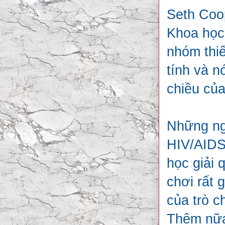
Seth Coop
Khoa học 
nhóm thiế
tính và n
chiều của
Những ngư
HIV/AIDS
học giải 
chơi rất 
của trò c
Thêm nữa,