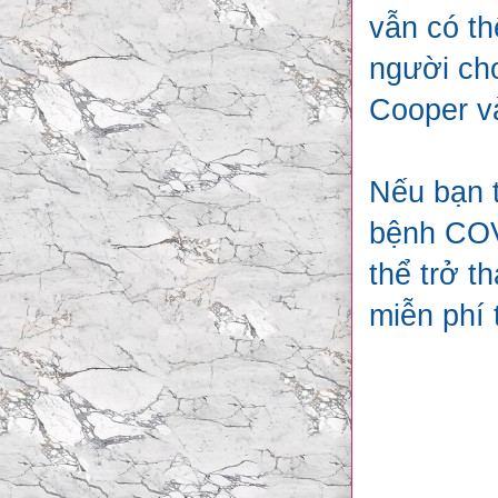
vẫn có th
người chơ
Cooper v
Nếu bạn t
bệnh COVI
thể trở t
miễn phí 