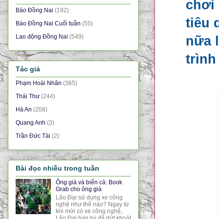
chơi
Báo Đồng Nai
(192)
tiêu 
Báo Đồng Nai Cuối tuần
(55)
Lao động Đồng Nai
(549)
nữa l
trình
Tác giả
Phạm Hoài Nhân
(365)
Thái Thư
(244)
Hà An
(208)
Quang Anh
(3)
Trần Đức Tài
(2)
Bài đọc nhiều trong tuần
Ông già và biển cả: Book
Grab cho ông già
Lão Đại sử dụng xe công
nghệ như thế nào? Ngay từ
khi mới có xe công nghệ,
Lão Đại bạn tui đã dứt khoát