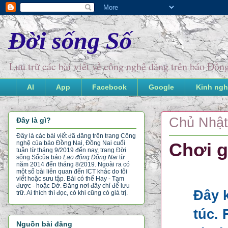
Đời sống Số
Lưu trữ các bài viết về công nghệ đăng trên báo Đồ
AI
App
Facebook
Google
Kinh ngh
Chủ Nhật
Đây là gì?
Đây là các bài viết đã đăng trên trang Công
nghệ của báo Đồng Nai, Đồng Nai cuối
Chơi g
tuần từ tháng 9/2019 đến nay, trang Đời
sống Số
của báo
Lao động Đồng Nai
từ
năm 2014 đến tháng 8/2019. Ngoài ra có
một số bài liên quan đến ICT khác do tôi
viết hoặc sưu tập. Bài có thể Hay - Tạm
được - hoặc Dở. Đăng nơi đây chỉ để lưu
Đây 
trữ. Ai thích thì đọc, có khi cũng có giá trị.
túc. 
Nguồn bài đăng