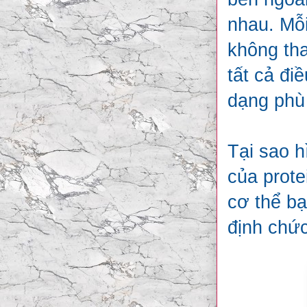
nhau. Mỗi
không tha
tất cả đi
dạng phù
Tại sao h
của prote
cơ thể bạ
định chức