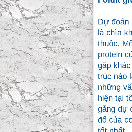
Dự đoán c
là chìa k
thuốc. Mộ
protein c
gấp khác 
trúc nào 
những vấ
hiện tại t
gắng dự đ
đố của co
tốt nhất.